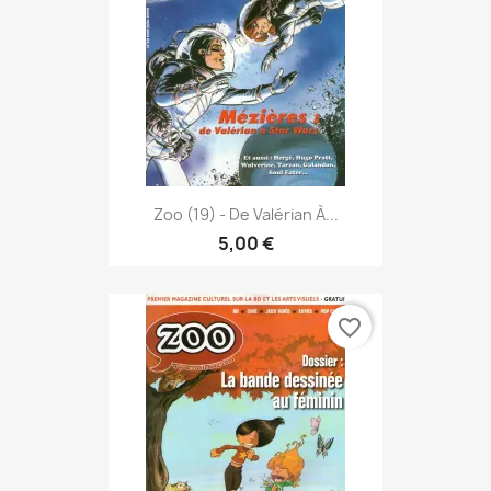
Zoo (19) - De Valérian À...
5,00 €
favorite_border