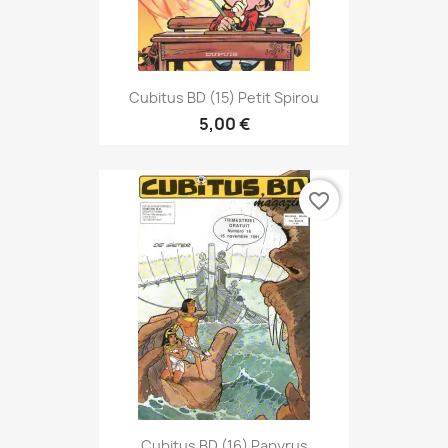
Cubitus BD (15) Petit Spirou
5,00 €
favorite_border
Cubitus BD (16) Papyrus