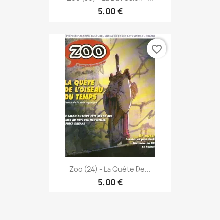
5,00 €
favorite_border
Zoo (24) - La Quête De...
5,00 €