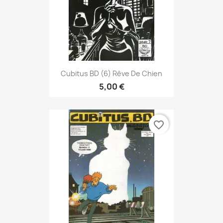
Cubitus BD (6) Rêve De Chien
5,00 €
favorite_border