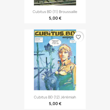
Cubitus BD (11) Broussaille
5,00 €
favorite_border
Cubitus BD (12) Jérémiah
5,00 €