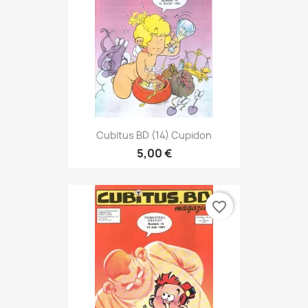
Cubitus BD (14) Cupidon
5,00 €
favorite_border