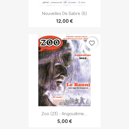
Nouvelles De Sabre (6)
12,00 €
favorite_border
Zoo (23) - Angoulême...
5,00 €