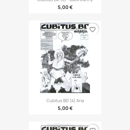
5,00 €
favorite_border
Cubitus BD (4) Aria
5,00 €