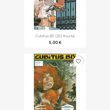
Cubitus BD (20) Rourke
5,00 €
favorite_border