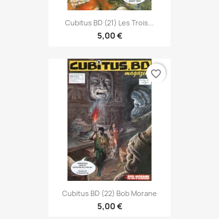
Cubitus BD (21) Les Trois...
5,00 €
favorite_border
Cubitus BD (22) Bob Morane
5,00 €