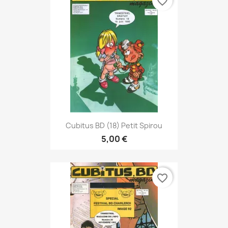
favorite_border
Cubitus BD (18) Petit Spirou
5,00 €
favorite_border