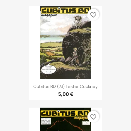
favorite_border
Cubitus BD (23) Lester Cockney
5,00 €
favorite_border