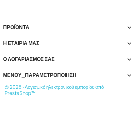
ΠΡΟΪΌΝΤΑ

Η ΕΤΑΙΡΊΑ ΜΑΣ

Ο ΛΟΓΑΡΙΑΣΜΌΣ ΣΑΣ

ΜΕΝΟΎ_ΠΑΡΑΜΕΤΡΟΠΟΊΗΣΗ
keyboard_arrow_down
© 2026 -Λογισμικό ηλεκτρονικού εμπορίου από
PrestaShop™