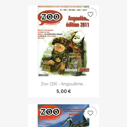
favorite_border
Zoo (29) - Angoulême...
5,00 €
favorite_border