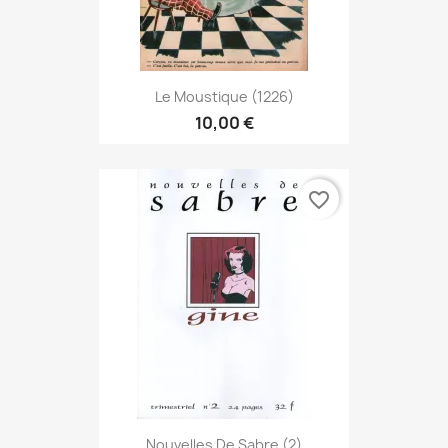
Le Moustique (1226)
10,00 €
favorite_border
Nouvelles De Sabre (2)