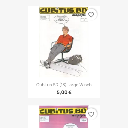
favorite_border
Cubitus BD (13) Largo Winch
5,00 €
favorite_border