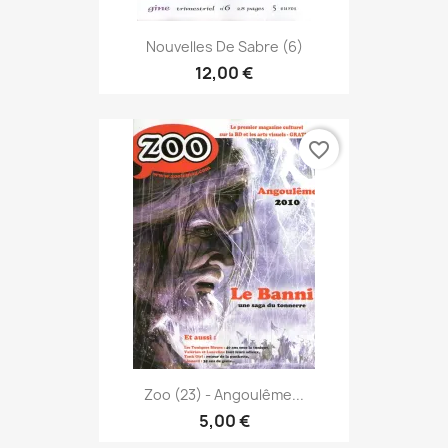
Nouvelles De Sabre (6)
12,00 €
favorite_border
Zoo (23) - Angoulême...
5,00 €