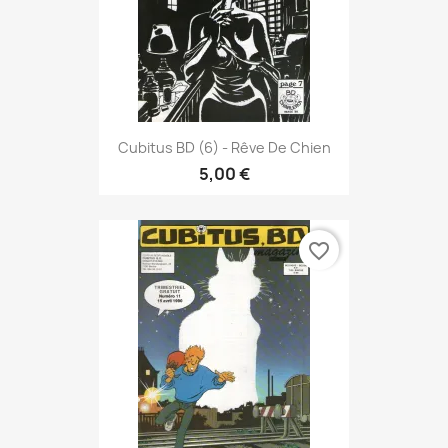
Cubitus BD (6) - Rêve De Chien
5,00 €
favorite_border