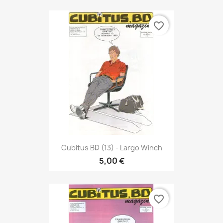
favorite_border
Cubitus BD (13) - Largo Winch
5,00 €
favorite_border