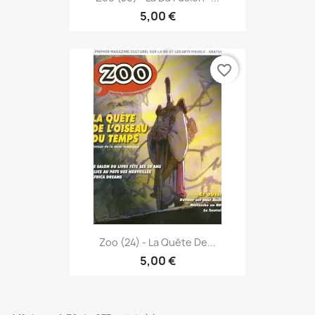
5,00 €
favorite_border
Zoo (24) - La Quête De...
5,00 €