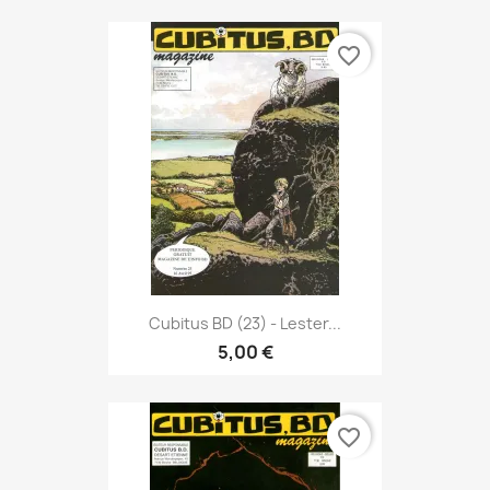
favorite_border
Cubitus BD (23) - Lester...
5,00 €
favorite_border