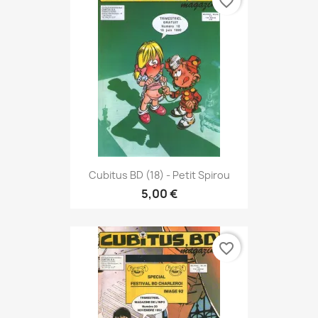
favorite_border
Cubitus BD (18) - Petit Spirou
5,00 €
favorite_border