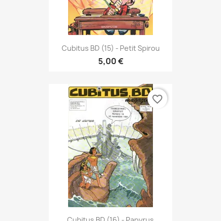
Cubitus BD (15) - Petit Spirou
5,00 €
favorite_border
Cubitus BD (16) - Papyrus