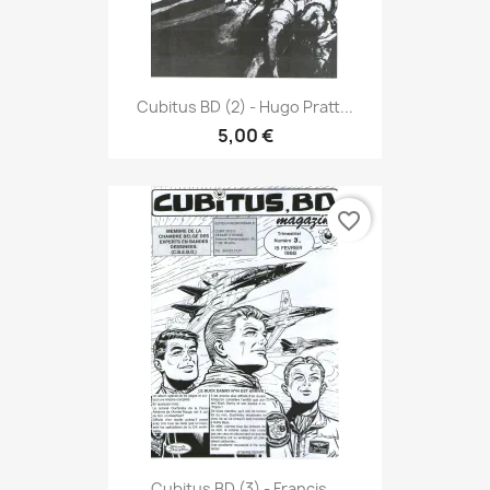
Cubitus BD (2) - Hugo Pratt...
5,00 €
favorite_border
Cubitus BD (3) - Francis...