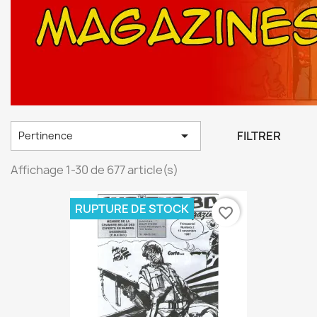

FILTRER
Pertinence
Affichage 1-30 de 677 article(s)
RUPTURE DE STOCK
favorite_border