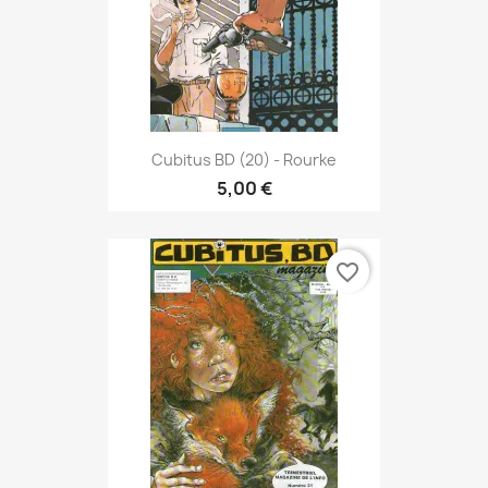
Cubitus BD (20) - Rourke
5,00 €
favorite_border