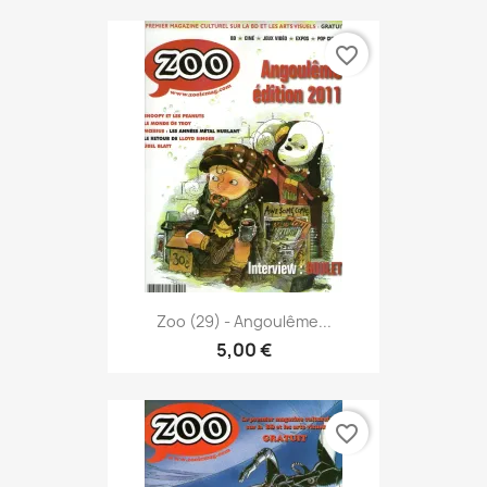
favorite_border
Zoo (29) - Angoulême...
5,00 €
favorite_border