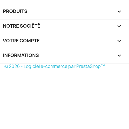
PRODUITS

NOTRE SOCIÉTÉ

VOTRE COMPTE

INFORMATIONS
keyboard_arrow_down
© 2026 - Logiciel e-commerce par PrestaShop™