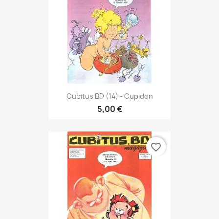
Cubitus BD (14) - Cupidon
5,00 €
favorite_border