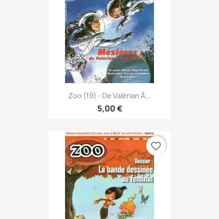
Zoo (19) - De Valérian À...
5,00 €
favorite_border