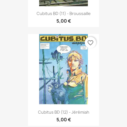
Cubitus BD (11) - Broussaille
5,00 €
favorite_border
Cubitus BD (12) - Jérémiah
5,00 €