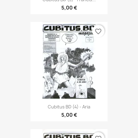
5,00 €
favorite_border
Cubitus BD (4) - Aria
5,00 €