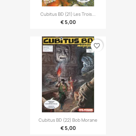
Cubitus BD (21) Les Trois...
€ 5,00
favorite_border
Cubitus BD (22) Bob Morane
€ 5,00