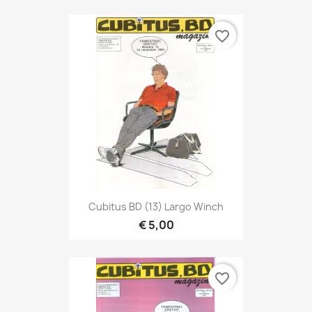
favorite_border
Cubitus BD (13) Largo Winch
€ 5,00
favorite_border