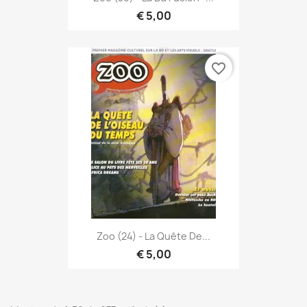
€ 5,00
favorite_border
Zoo (24) - La Quête De...
€ 5,00