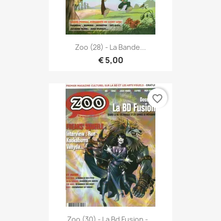
Zoo (28) - La Bande...
€ 5,00
favorite_border
Zoo (30) - La Bd Fusion -...