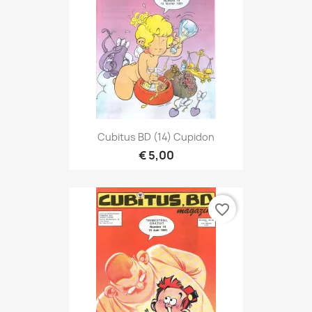
Cubitus BD (14) Cupidon
€ 5,00
favorite_border