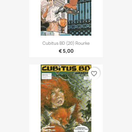
Cubitus BD (20) Rourke
€ 5,00
favorite_border