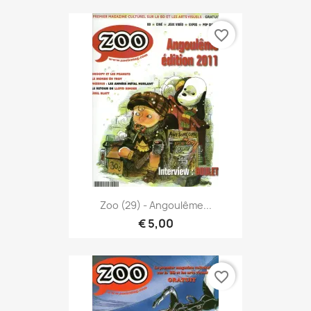
favorite_border
Zoo (29) - Angoulême...
€ 5,00
favorite_border