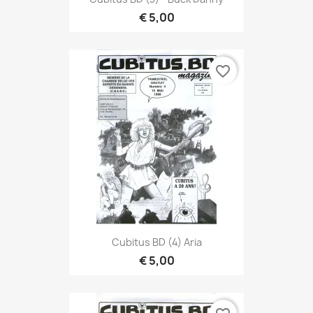
€ 5,00
favorite_border
Cubitus BD (4) Aria
€ 5,00