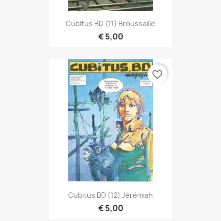
Cubitus BD (11) Broussaille
€ 5,00
favorite_border
Cubitus BD (12) Jérémiah
€ 5,00