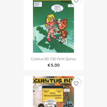
favorite_border
Cubitus BD (18) Petit Spirou
€ 5,00
favorite_border