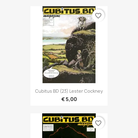
favorite_border
Cubitus BD (23) Lester Cockney
€ 5,00
favorite_border