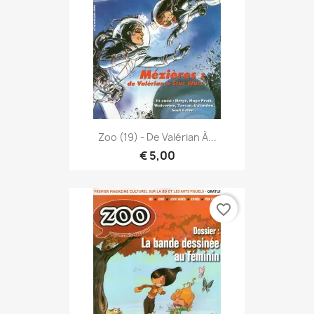
Zoo (19) - De Valérian À...
€ 5,00
favorite_border