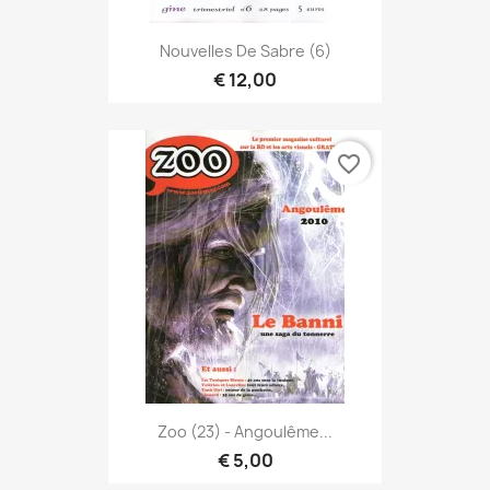
Nouvelles De Sabre (6)
€ 12,00
favorite_border
Zoo (23) - Angoulême...
€ 5,00