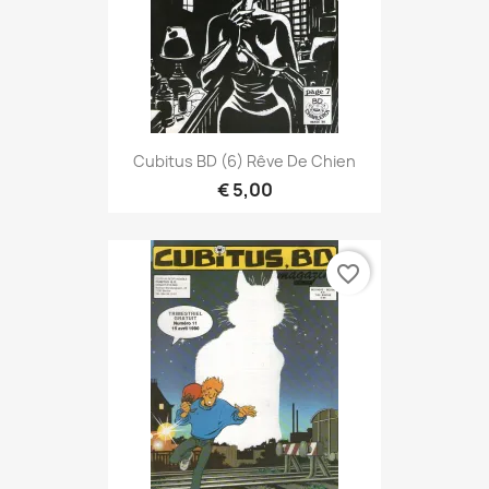
Cubitus BD (6) Rêve De Chien
€ 5,00
favorite_border