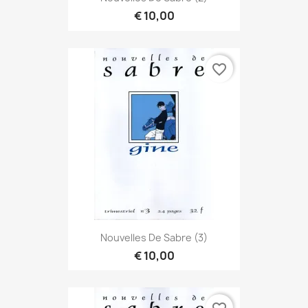
€ 10,00
favorite_border
Nouvelles De Sabre (3)
€ 10,00