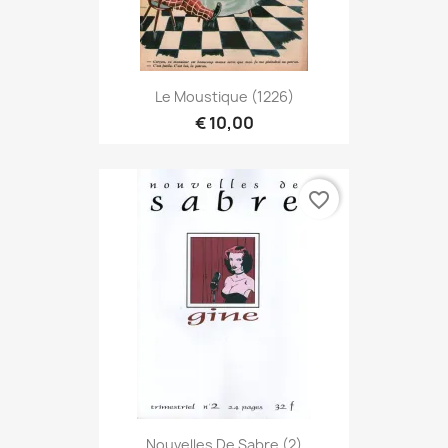
Le Moustique (1226)
€ 10,00
favorite_border
Nouvelles De Sabre (2)