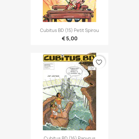
Cubitus BD (15) Petit Spirou
€ 5,00
favorite_border
Cubitus BD (16) Papyrus