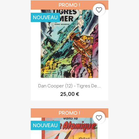
PROMO !
favorite_border
NOUVEAU
Dan Cooper (12) - Tigres De...
25,00 €
PROMO !
favorite_border
NOUVEAU