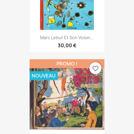
Marc Lebut Et Son Voisin...
30,00 €
PROMO !
favorite_border
NOUVEAU