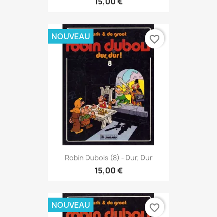
15,00 €
NOUVEAU
favorite_border
Robin Dubois (8) - Dur, Dur
15,00 €
NOUVEAU
favorite_border