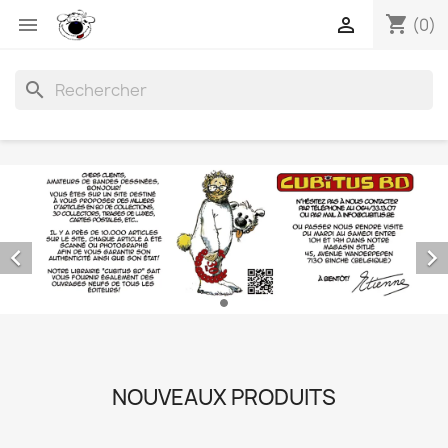
shopping_cart


(0)
search


NOUVEAUX PRODUITS