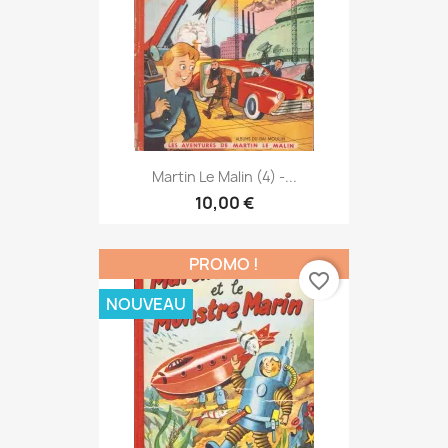
Martin Le Malin (4) -...
10,00 €
PROMO !
favorite_border
NOUVEAU