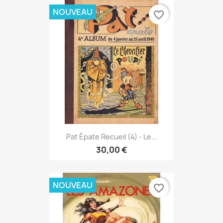
NOUVEAU
favorite_border
Pat Épate Recueil (4) - Le...
30,00 €
NOUVEAU
favorite_border