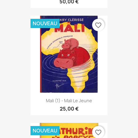
50,00 €
NOUVEAU
favorite_border
Mali (1) - Mali Le Jeune
25,00 €
NOUVEAU
favorite_border