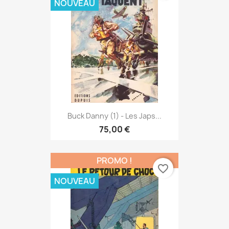
NOUVEAU
Buck Danny (1) - Les Japs...
75,00 €
PROMO !
favorite_border
NOUVEAU