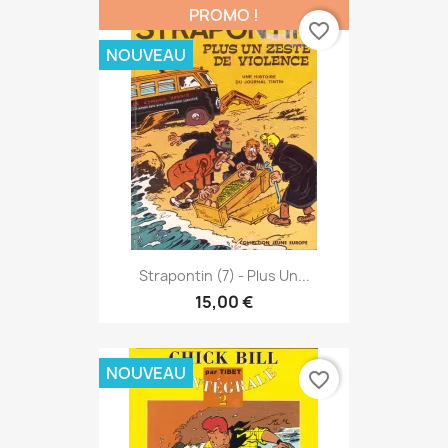
PROMO !
favorite_border
NOUVEAU
Strapontin (7) - Plus Un...
15,00 €
NOUVEAU
favorite_border