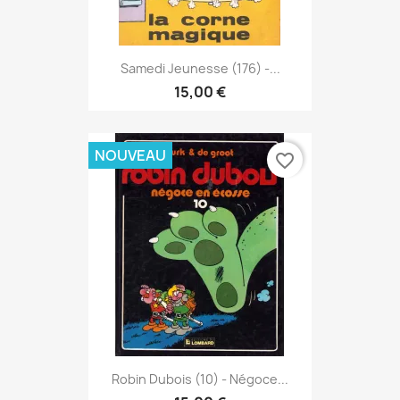
Samedi Jeunesse (176) -...
15,00 €
NOUVEAU
favorite_border
Robin Dubois (10) - Négoce...