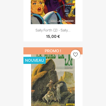
Sally Forth (2) - Sally...
15,00 €
PROMO !
favorite_border
NOUVEAU