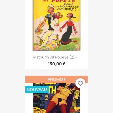
Mathurin Dit Popeye (2) -...
150,00 €
PROMO !
favorite_border
NOUVEAU