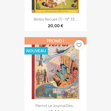
Bimbo Recueil (1) - N° 33...
20,00 €
PROMO !
favorite_border
NOUVEAU
Pierrot Le Journal Des...