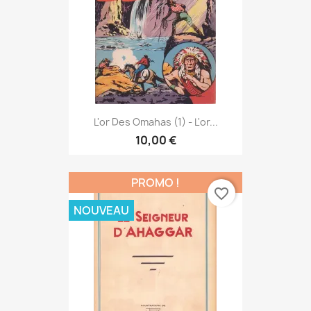
L'or Des Omahas (1) - L'or...
10,00 €
PROMO !
favorite_border
NOUVEAU