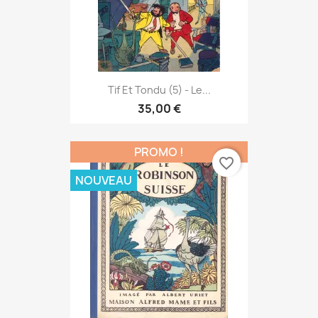
Tif Et Tondu (5) - Le...
35,00 €
PROMO !
favorite_border
NOUVEAU