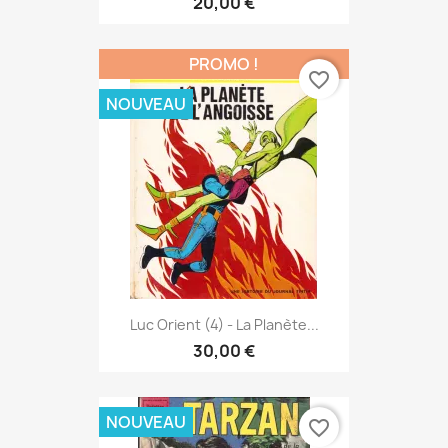
20,00 €
PROMO !
favorite_border
NOUVEAU
Luc Orient (4) - La Planète...
30,00 €
NOUVEAU
favorite_border