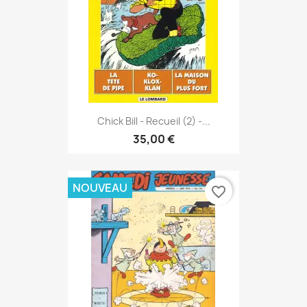
Chick Bill - Recueil (2) -...
35,00 €
NOUVEAU
favorite_border