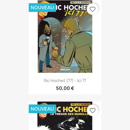
NOUVEAU
favorite_border
Ric Hochet (77) - Ici 77
50,00 €
NOUVEAU
favorite_border