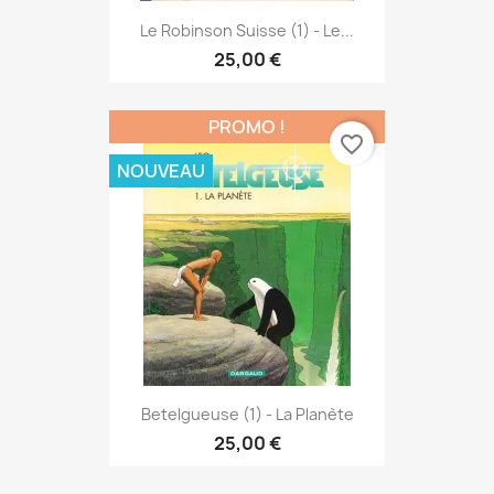
Le Robinson Suisse (1) - Le...
25,00 €
PROMO !
favorite_border
NOUVEAU
Betelgueuse (1) - La Planète
25,00 €