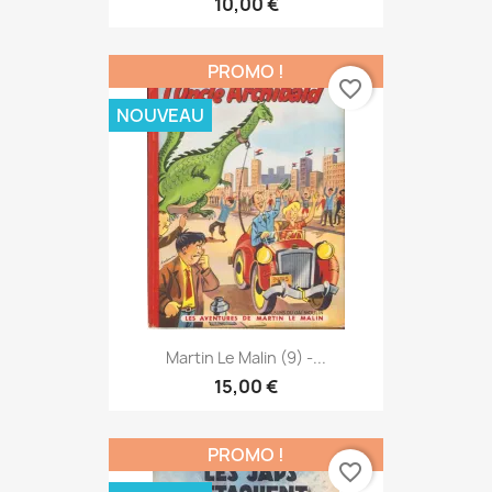
10,00 €
PROMO !
favorite_border
NOUVEAU
Martin Le Malin (9) -...
15,00 €
PROMO !
favorite_border