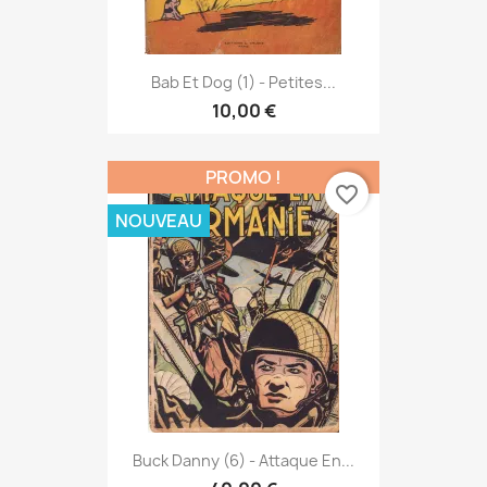
Bab Et Dog (1) - Petites...
10,00 €
PROMO !
favorite_border
NOUVEAU
Buck Danny (6) - Attaque En...