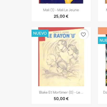
Vista rápida

Mali (1) - Mali Le Jeune
25,00 €
NUEVO
favorite_border
NU
Vista rápida

Blake Et Mortimer (0) - Le...
Da
50,00 €