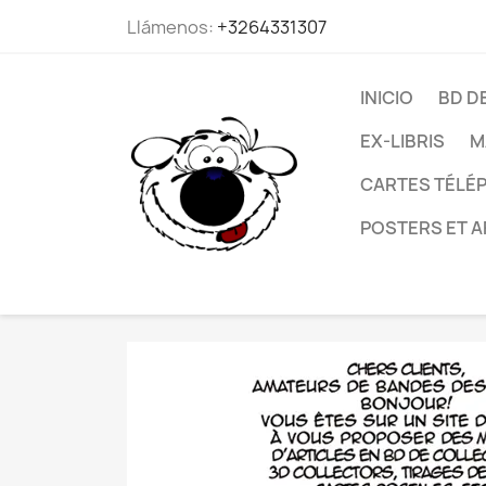
Llámenos:
+3264331307
INICIO
BD D
EX-LIBRIS
M
CARTES TÉLÉP
POSTERS ET A