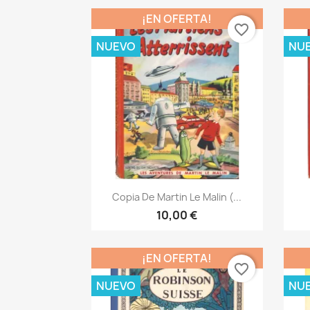
¡EN OFERTA!
favorite_border
NUEVO
NU
Vista rápida

Copia De Martin Le Malin (...
10,00 €
¡EN OFERTA!
favorite_border
NUEVO
NU