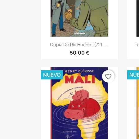
Vista rápida

Copia De Ric Hochet (72) -...
R
50,00 €
NUEVO
NU
favorite_border