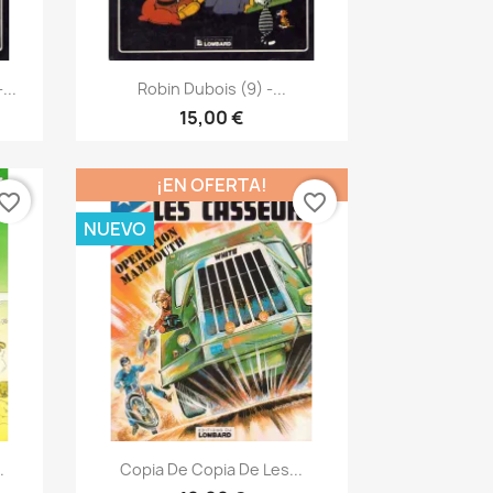
Vista rápida

...
Robin Dubois (9) -...
15,00 €
¡EN OFERTA!
vorite_border
favorite_border
NUEVO
Vista rápida

.
Copia De Copia De Les...