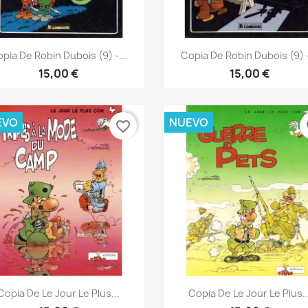
Vista rápida
Vista rápida


pia De Robin Dubois (9) -...
Copia De Robin Dubois (9) -
15,00 €
15,00 €
EVO
NUEVO
favorite_border
fa
Vista rápida
Vista rápida


Copia De Le Jour Le Plus...
Copia De Le Jour Le Plus..