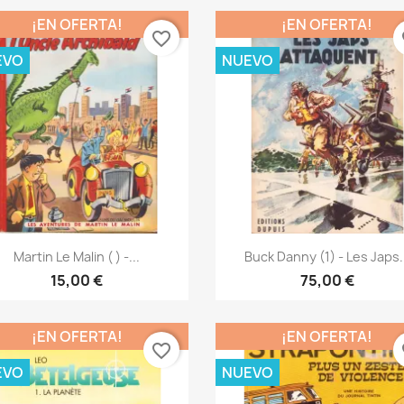
¡EN OFERTA!
¡EN OFERTA!
favorite_border
fa
EVO
NUEVO
Vista rápida
Vista rápida


Martin Le Malin ( ) -...
Buck Danny (1) - Les Japs.
15,00 €
75,00 €
¡EN OFERTA!
¡EN OFERTA!
favorite_border
fa
EVO
NUEVO