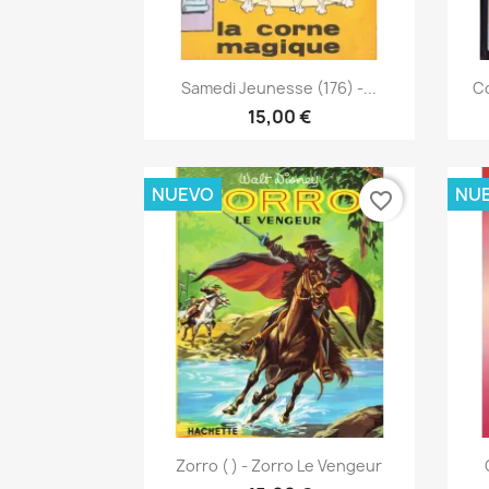
Vista rápida

Samedi Jeunesse (176) -...
Co
15,00 €
NUEVO
NU
favorite_border
Vista rápida

Zorro ( ) - Zorro Le Vengeur