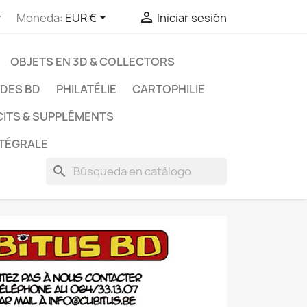



Moneda:
EUR €
Iniciar sesión
OBJETS EN 3D & COLLECTORS
UDES BD
PHILATÉLIE
CARTOPHILIE
CITS & SUPPLÉMENTS
NTÉGRALE
search