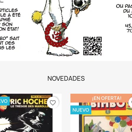
NOVEDADES
¡EN OFERTA!
EVO
favorite_border
fa
NUEVO