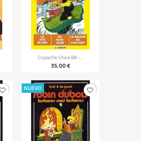
Vista rápida

Copia De Chick Bill -...
35,00 €
NUEVO
vorite_border
favorite_border