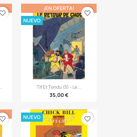
¡EN OFERTA!
vorite_border
favorite_border
NUEVO
Vista rápida

..
Tif Et Tondu (5) - Le...
35,00 €
NUEVO
vorite_border
favorite_border