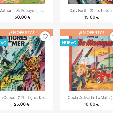
Vista rápida
Vista rápida


Mathurin Dit Popeye ( ) -...
Sally Forth (2) - Le Retou
150,00 €
15,00 €
¡EN OFERTA!
¡EN OFERTA!
favorite_border
fa
EVO
NUEVO
Vista rápida
Vista rápida


n Cooper (12) - Tigres De...
Copia De Martin Le Malin (.
25,00 €
10,00 €