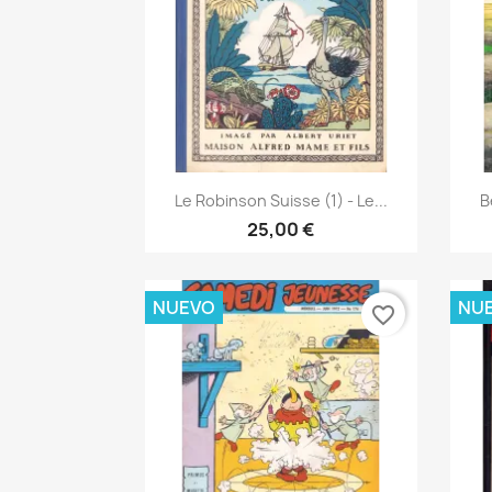
Vista rápida

Le Robinson Suisse (1) - Le...
B
25,00 €
NUEVO
NU
favorite_border