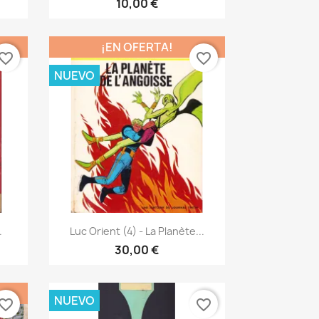
10,00 €
¡EN OFERTA!
vorite_border
favorite_border
NUEVO
Vista rápida

.
Luc Orient (4) - La Planète...
30,00 €
NUEVO
vorite_border
favorite_border