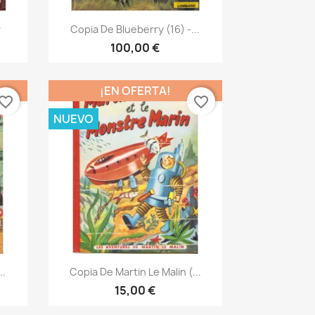
Vista rápida

r
Copia De Blueberry (16) -...
100,00 €
¡EN OFERTA!
vorite_border
favorite_border
NUEVO
Vista rápida

..
Copia De Martin Le Malin (...
15,00 €