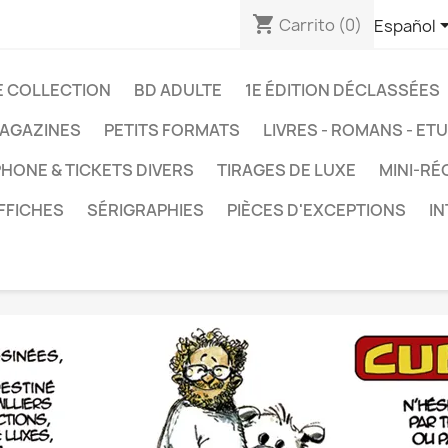
shopping_cart
Carrito
(0)
Español
E COLLECTION
BD ADULTE
1E ÉDITION DÉCLASSÉES
AGAZINES
PETITS FORMATS
LIVRES - ROMANS - ET
HONE & TICKETS DIVERS
TIRAGES DE LUXE
MINI-RÉ
FFICHES
SÉRIGRAPHIES
PIÈCES D'EXCEPTIONS
I