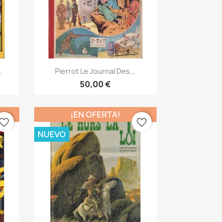
Vista rápida

.
Pierrot Le Journal Des...
50,00 €
¡EN OFERTA!
vorite_border
favorite_border
NUEVO