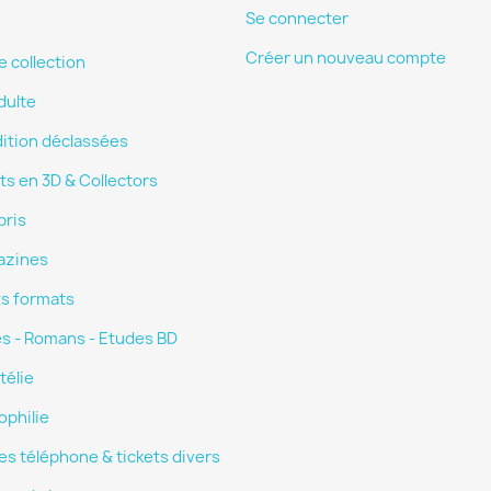
Se connecter
Créer un nouveau compte
e collection
dulte
dition déclassées
ts en 3D & Collectors
bris
azines
ts formats
es - Romans - Etudes BD
télie
ophilie
es téléphone & tickets divers