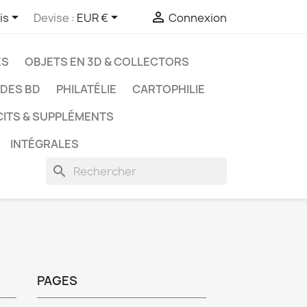



is
Devise :
EUR €
Connexion
ES
OBJETS EN 3D & COLLECTORS
UDES BD
PHILATÉLIE
CARTOPHILIE
CITS & SUPPLÉMENTS
INTÉGRALES
search
PAGES