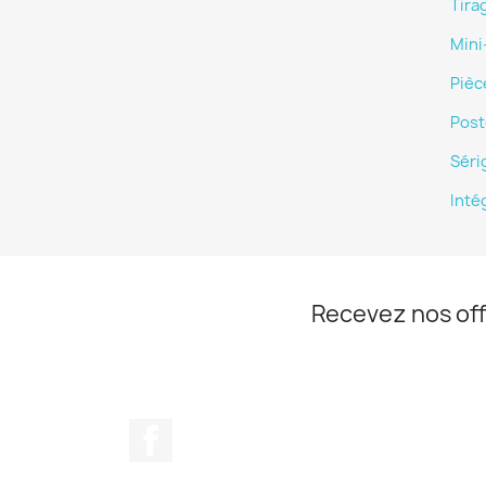
Tira
Mini
Pièc
Post
Séri
Inté
Recevez nos off
Facebook