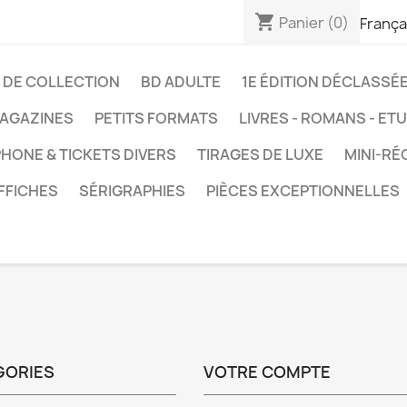
shopping_cart
Panier
(0)
França
 DE COLLECTION
BD ADULTE
1E ÉDITION DÉCLASSÉ
AGAZINES
PETITS FORMATS
LIVRES - ROMANS - ET
HONE & TICKETS DIVERS
TIRAGES DE LUXE
MINI-RÉ
FFICHES
SÉRIGRAPHIES
PIÈCES EXCEPTIONNELLES
GORIES
VOTRE COMPTE