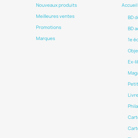
Nouveaux produits
Accueil
Meilleures ventes
BD d
Promotions
BD a
Marques
1e é
Obje
Ex-li
Mag
Peti
Livr
Phila
Cart
Cart