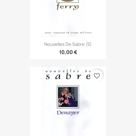
Nouvelles De Sabre (5)
10,00 €
favorite_border