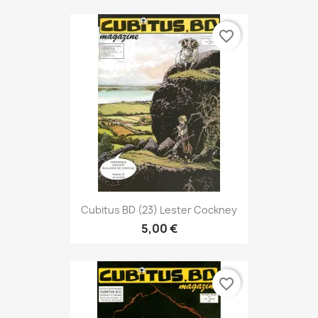
favorite_border
Cubitus BD (23) Lester Cockney
5,00 €
favorite_border