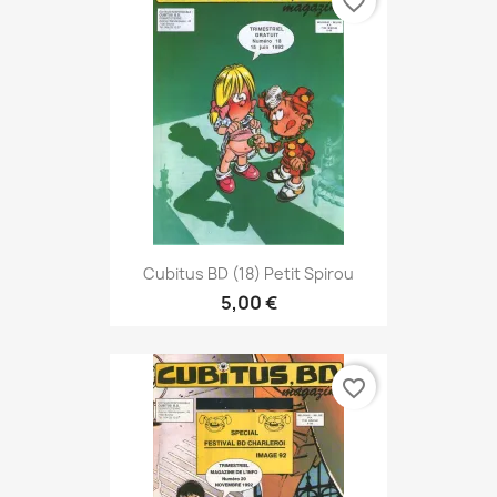
favorite_border
Cubitus BD (18) Petit Spirou
5,00 €
favorite_border