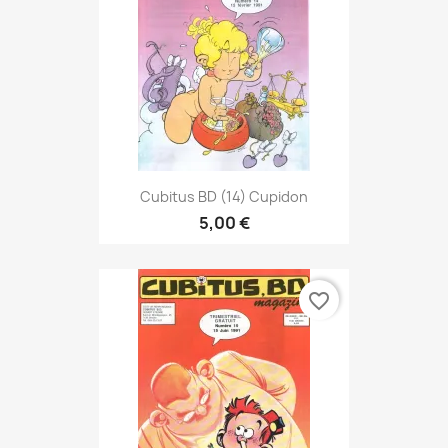
Cubitus BD (14) Cupidon
5,00 €
favorite_border