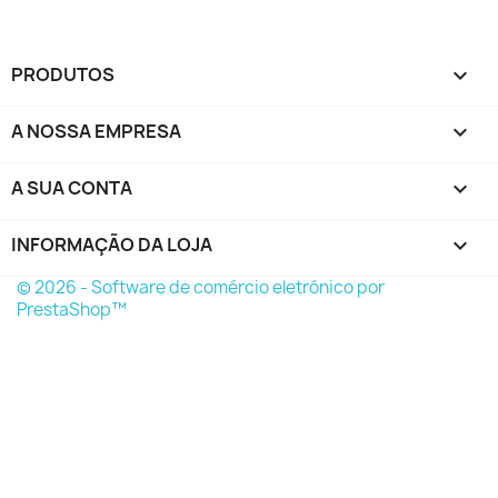
PRODUTOS

A NOSSA EMPRESA

A SUA CONTA

INFORMAÇÃO DA LOJA
keyboard_arrow_down
© 2026 - Software de comércio eletrónico por
PrestaShop™