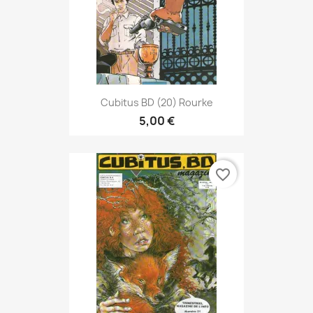
Cubitus BD (20) Rourke
5,00 €
favorite_border