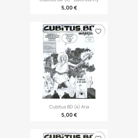
5,00 €
favorite_border
Cubitus BD (4) Aria
5,00 €