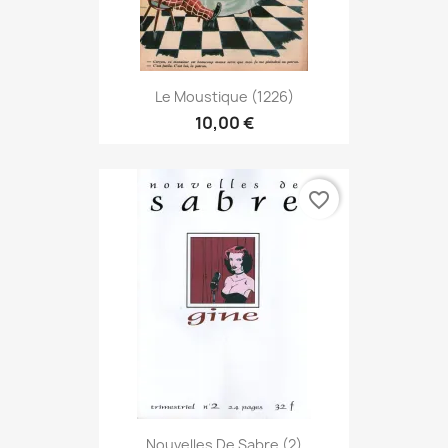
Le Moustique (1226)
10,00 €
favorite_border
Nouvelles De Sabre (2)