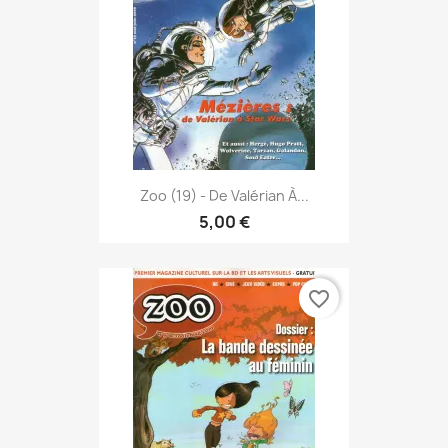
Zoo (19) - De Valérian À...
5,00 €
favorite_border