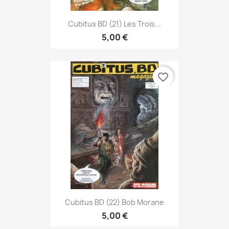
Cubitus BD (21) Les Trois...
5,00 €
favorite_border
Cubitus BD (22) Bob Morane
5,00 €