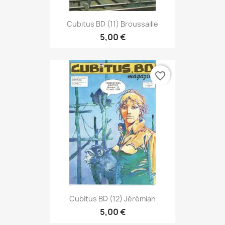
Cubitus BD (11) Broussaille
5,00 €
favorite_border
Cubitus BD (12) Jérémiah
5,00 €