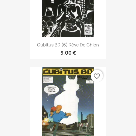
Cubitus BD (6) Rêve De Chien
5,00 €
favorite_border