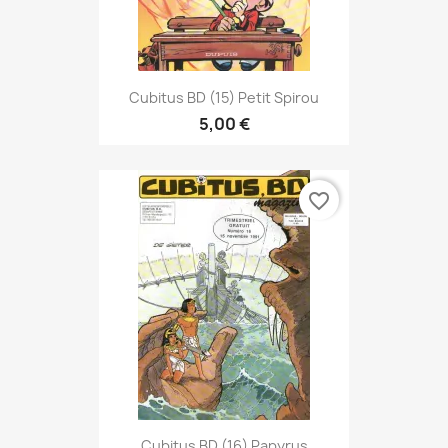
Cubitus BD (15) Petit Spirou
5,00 €
favorite_border
Cubitus BD (16) Papyrus