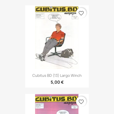
favorite_border
Cubitus BD (13) Largo Winch
5,00 €
favorite_border