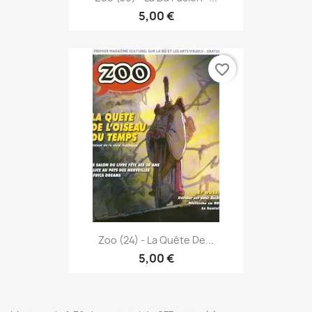
5,00 €
favorite_border
Zoo (24) - La Quête De...
5,00 €