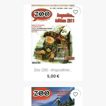
favorite_border
Zoo (29) - Angoulême...
5,00 €
favorite_border