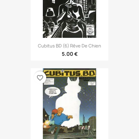
Cubitus BD (6) Rêve De Chien
5.00 €
favorite_border