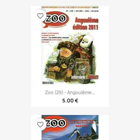
favorite_border
Zoo (29) - Angoulême...
5.00 €
favorite_border