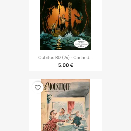
Cubitus BD (24) - Carland...
5.00 €
favorite_border