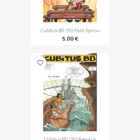
Cubitus BD (15) Petit Spirou
5.00 €
favorite_border
Cubitus BD (16) Papyrus