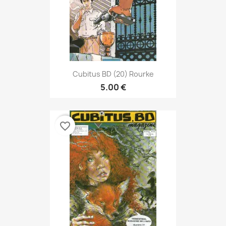
Cubitus BD (20) Rourke
5.00 €
favorite_border