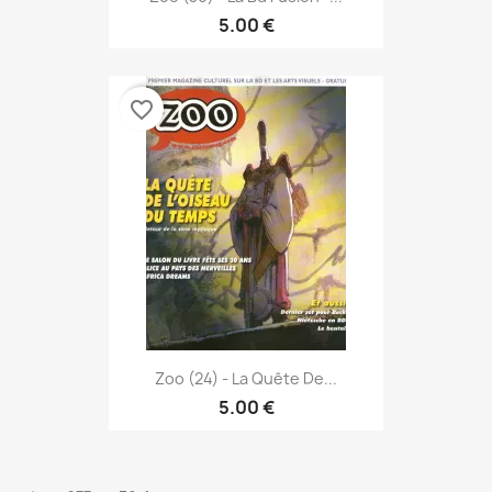
5.00 €
favorite_border
Zoo (24) - La Quête De...
5.00 €