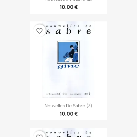
10.00 €
favorite_border
Nouvelles De Sabre (3)
10.00 €