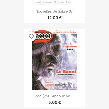
Nouvelles De Sabre (6)
12.00 €
favorite_border
Zoo (23) - Angoulême...
5.00 €