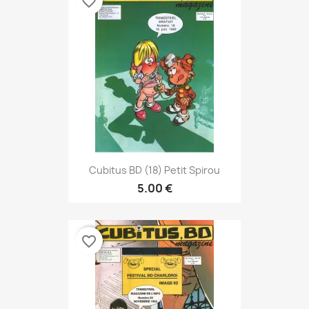
favorite_border
Cubitus BD (18) Petit Spirou
5.00 €
favorite_border