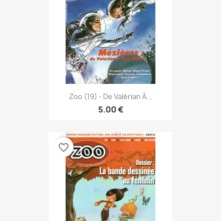
Zoo (19) - De Valérian À...
5.00 €
favorite_border