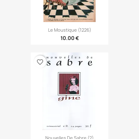
Le Moustique (1226)
10.00 €
favorite_border
Nouvelles De Sabre (2)