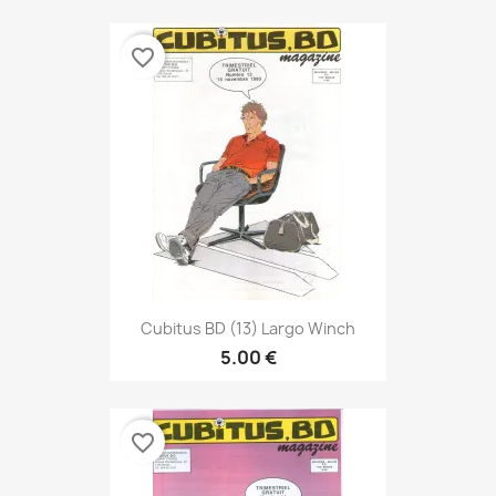
favorite_border
Cubitus BD (13) Largo Winch
5.00 €
favorite_border