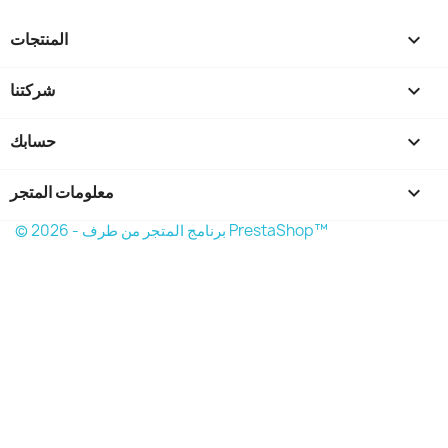

المنتجات

شركتنا

حسابك
keyboard_arrow_down
معلومات المتجر
© 2026 - برنامج المتجر من طرف PrestaShop™