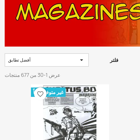

فلتر
أفضل تطابق
عرض 1-30 من 677 منتجات
غير متوفر حالياً
favorite_border