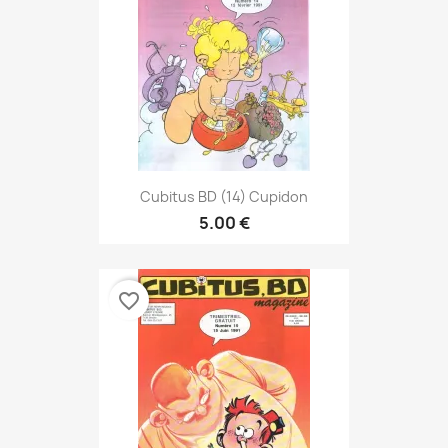
Cubitus BD (14) Cupidon
5.00 €
favorite_border