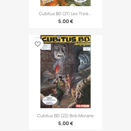
Cubitus BD (21) Les Trois...
5.00 €
favorite_border
Cubitus BD (22) Bob Morane
5.00 €