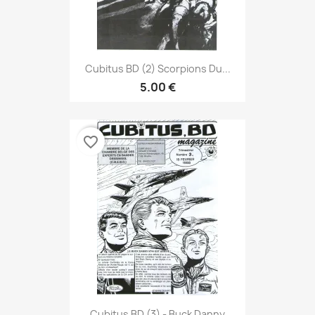
Cubitus BD (2) Scorpions Du...
5.00 €
favorite_border
Cubitus BD (3) - Buck Danny