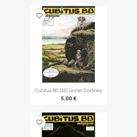
favorite_border
Cubitus BD (23) Lester Cockney
5.00 €
favorite_border