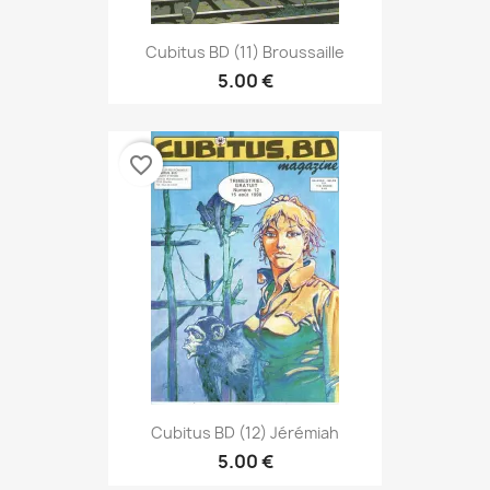
Cubitus BD (11) Broussaille
5.00 €
favorite_border
Cubitus BD (12) Jérémiah
5.00 €