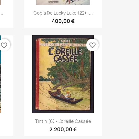
Vista rápida

..
Copia De Lucky Luke (22) -...
400,00 €
favorite_border
favorite_border
Vista rápida

Tintin (6) - L'oreille Cassée
2.200,00 €