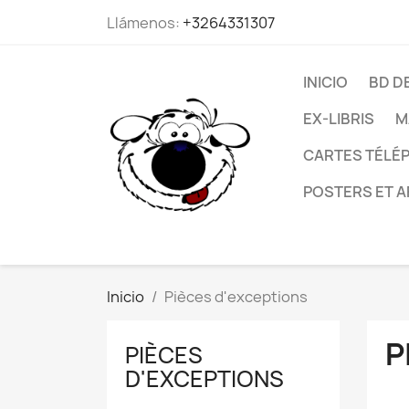
Llámenos:
+3264331307
INICIO
BD D
EX-LIBRIS
M
CARTES TÉLÉP
POSTERS ET A
Inicio
Pièces d'exceptions
P
PIÈCES
D'EXCEPTIONS