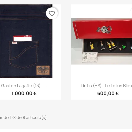
favorite_border
Vista rápida
Vista rápida


Gaston Lagaffe (13) -...
Tintin (HS) - Le Lotus Bleu.
1.000,00 €
600,00 €
ndo 1-8 de 8 artículo(s)