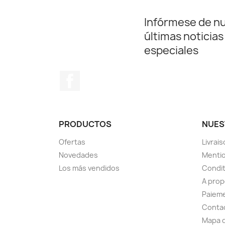
Infórmese de n
últimas noticias
especiales
Facebook
PRODUCTOS
NUES
Ofertas
Livrai
Novedades
Mentio
Los más vendidos
Condit
A pro
Paieme
Conta
Mapa d