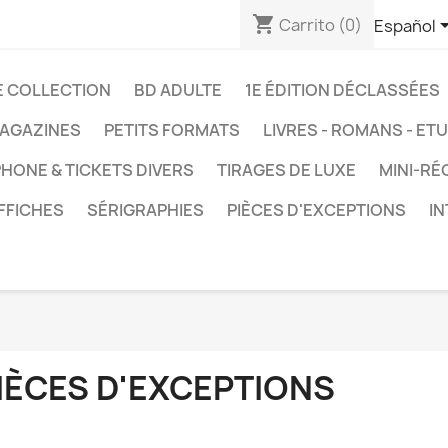
shopping_cart
Carrito
(0)
Español
E COLLECTION
BD ADULTE
1E ÉDITION DÉCLASSÉES
AGAZINES
PETITS FORMATS
LIVRES - ROMANS - ET
HONE & TICKETS DIVERS
TIRAGES DE LUXE
MINI-RÉ
FFICHES
SÉRIGRAPHIES
PIÈCES D'EXCEPTIONS
I
IÈCES D'EXCEPTIONS