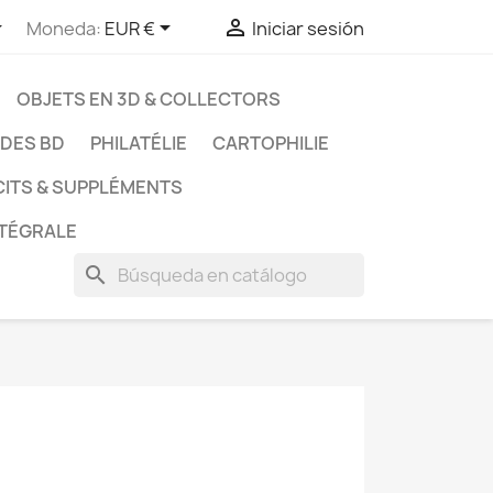



Moneda:
EUR €
Iniciar sesión
OBJETS EN 3D & COLLECTORS
UDES BD
PHILATÉLIE
CARTOPHILIE
CITS & SUPPLÉMENTS
NTÉGRALE
search