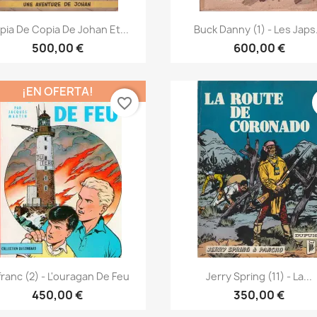
Vista rápida
Vista rápida


pia De Copia De Johan Et...
Buck Danny (1) - Les Japs.
500,00 €
600,00 €
¡EN OFERTA!
favorite_border
Vista rápida
Vista rápida


franc (2) - L'ouragan De Feu
Jerry Spring (11) - La...
450,00 €
350,00 €