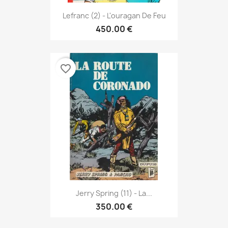
Lefranc (2) - L'ouragan De Feu
450.00 €
favorite_border
Jerry Spring (11) - La...
350.00 €