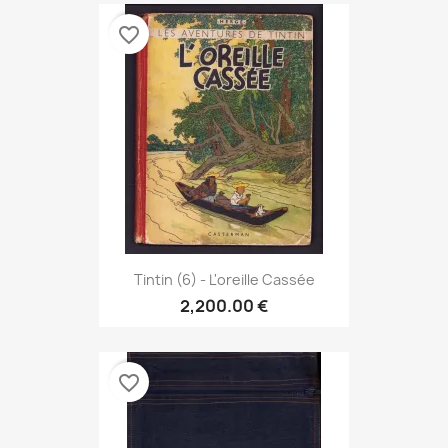
favorite_border
Tintin (6) - L'oreille Cassée
2,200.00 €
favorite_border