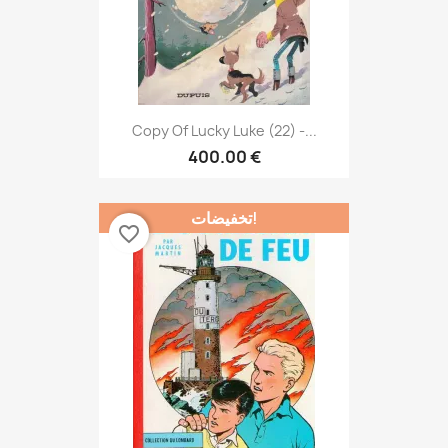
Copy Of Lucky Luke (22) -...
400.00 €
تخفيضات!
favorite_border