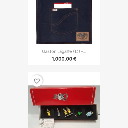
Gaston Lagaffe (13) -...
1,000.00 €
favorite_border