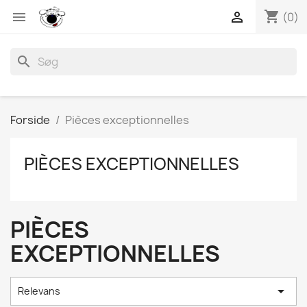
shopping_cart


(0)
search
Forside
Pièces exceptionnelles
PIÈCES EXCEPTIONNELLES
PIÈCES
EXCEPTIONNELLES

Relevans