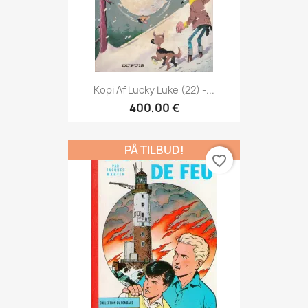
Kopi Af Lucky Luke (22) -...
400,00 €
PÅ TILBUD!
favorite_border