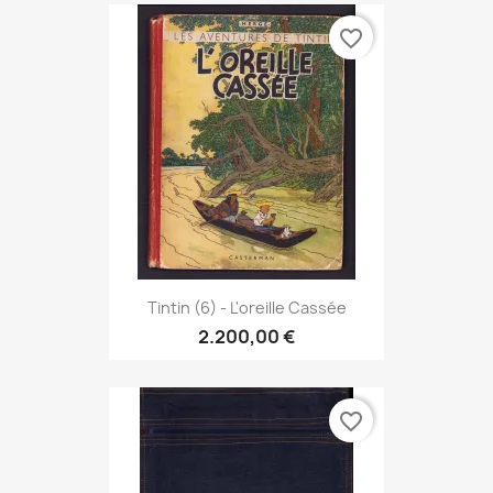
favorite_border
Tintin (6) - L'oreille Cassée
2.200,00 €
favorite_border