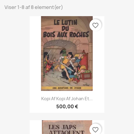
Viser 1-8 af 8 element(er)
favorite_border
Kopi Af Kopi Af Johan Et...
500,00 €
favorite_border