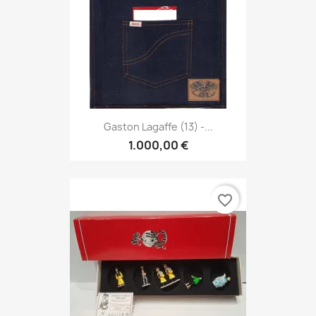
Gaston Lagaffe (13) -...
1.000,00 €
favorite_border