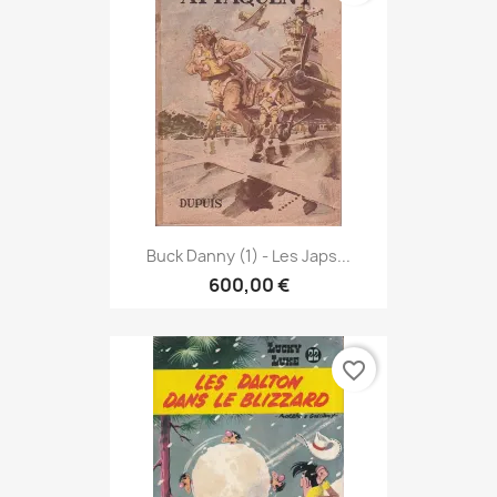
Buck Danny (1) - Les Japs...
600,00 €
favorite_border