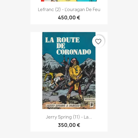
Lefranc (2) - L'ouragan De Feu
450,00 €
favorite_border
Jerry Spring (11) - La...
350,00 €