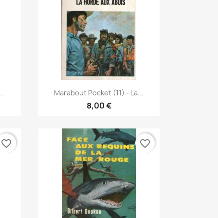
Vorschau

..
Marabout Pocket (11) - La...
8,00 €
favorite_border
favorite_border