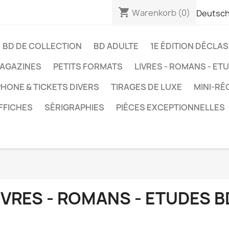
shopping_cart
Warenkorb
(0)
Deutsc
BD DE COLLECTION
BD ADULTE
1E ÉDITION DÉCLA
AGAZINES
PETITS FORMATS
LIVRES - ROMANS - ET
HONE & TICKETS DIVERS
TIRAGES DE LUXE
MINI-RÉ
FFICHES
SÉRIGRAPHIES
PIÈCES EXCEPTIONNELLES
IVRES - ROMANS - ETUDES B