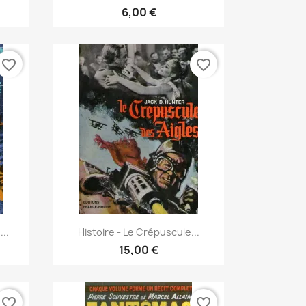
6,00 €
favorite_border
favorite_border
Vorschau

..
Histoire - Le Crépuscule...
15,00 €
favorite_border
favorite_border