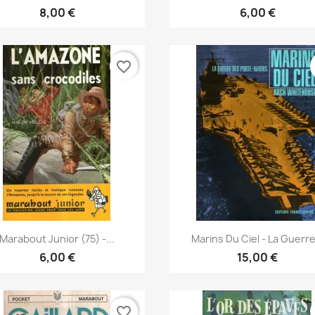
8,00 €
6,00 €
favorite_border
Vorschau
Vorschau


Marabout Junior (75) -...
Marins Du Ciel - La Guerre.
6,00 €
15,00 €
favorite_border