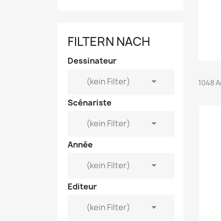
FILTERN NACH
Dessinateur

(kein Filter)
1048 A
Scénariste

(kein Filter)
Année

(kein Filter)
Editeur

(kein Filter)