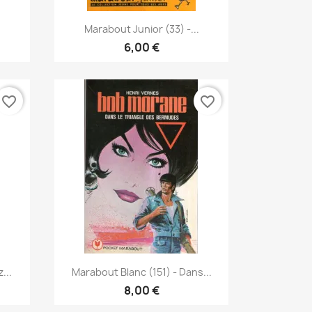
Vorschau

Marabout Junior (33) -...
6,00 €
favorite_border
favorite_border
Vorschau

...
Marabout Blanc (151) - Dans...
8,00 €