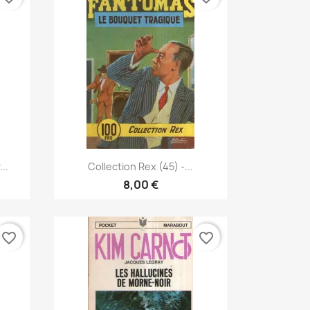
Vorschau

..
Collection Rex (45) -...
8,00 €
favorite_border
favorite_border