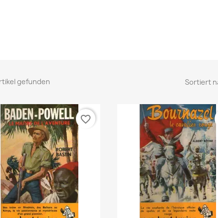
rtikel gefunden
Sortiert n
favorite_border