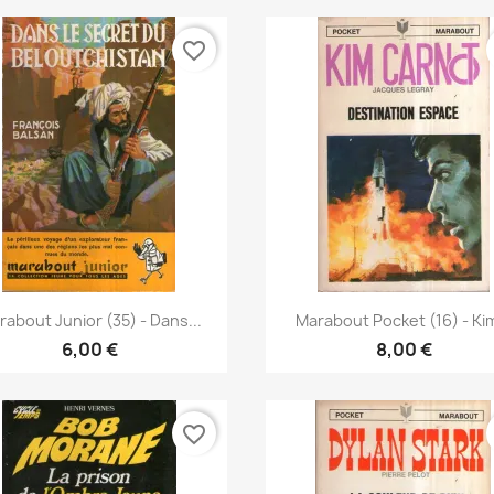
favorite_border
Vorschau
Vorschau


rabout Junior (35) - Dans...
Marabout Pocket (16) - Kim
6,00 €
8,00 €
favorite_border