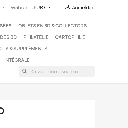



h
Währung:
EUR €
Anmelden
SSÉES
OBJETS EN 3D & COLLECTORS
UDES BD
PHILATÉLIE
CARTOPHILIE
CITS & SUPPLÉMENTS
INTÉGRALE
search
D