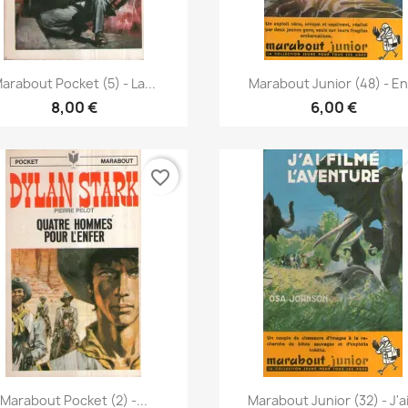
Vorschau
Vorschau


arabout Pocket (5) - La...
Marabout Junior (48) - En.
8,00 €
6,00 €
favorite_border
Vorschau
Vorschau


Marabout Pocket (2) -...
Marabout Junior (32) - J'ai