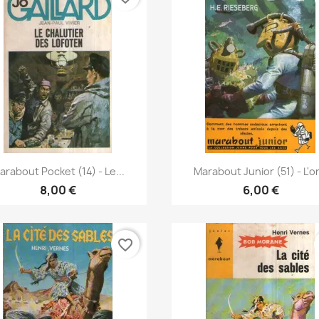
Vorschau
Vorschau


arabout Pocket (14) - Le...
Marabout Junior (51) - L'or.
8,00 €
6,00 €
favorite_border