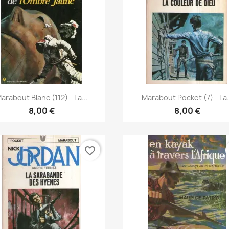
Vorschau
Vorschau


arabout Blanc (112) - La...
Marabout Pocket (7) - La.
8,00 €
8,00 €
favorite_border