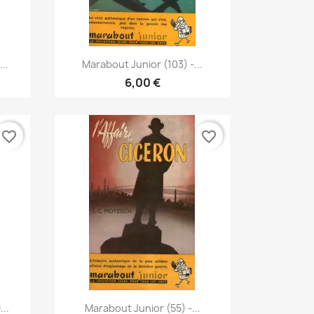
Vorschau

..
Marabout Junior (103) -...
6,00 €
favorite_border
favorite_border
Vorschau

...
Marabout Junior (55) -...