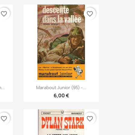
favorite_border
favorite_border
Vorschau

...
Marabout Junior (95) -...
6,00 €
favorite_border
favorite_border