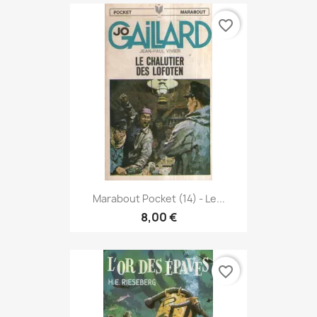
favorite_border
Marabout Pocket (14) - Le...
8,00 €
favorite_border