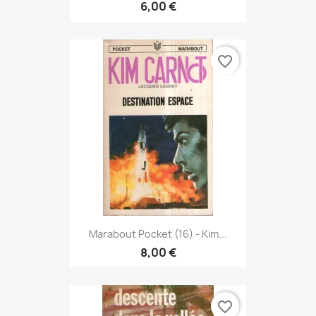
6,00 €
favorite_border
Marabout Pocket (16) - Kim...
8,00 €
favorite_border