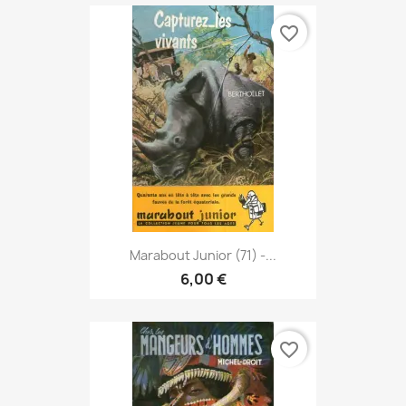
favorite_border
Marabout Junior (71) -...
6,00 €
favorite_border