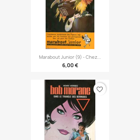
Marabout Junior (9) - Chez...
6,00 €
favorite_border