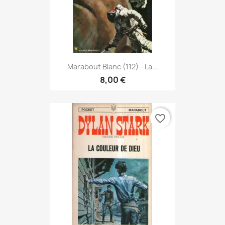
Marabout Blanc (112) - La...
8,00 €
favorite_border