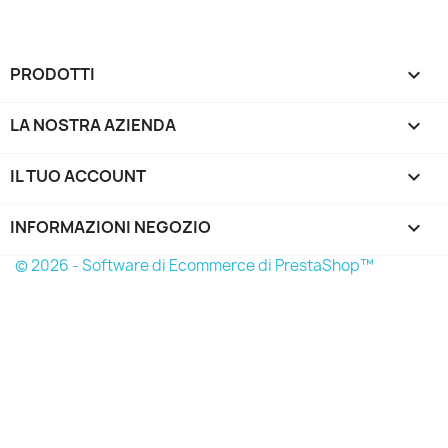
PRODOTTI

LA NOSTRA AZIENDA

IL TUO ACCOUNT

INFORMAZIONI NEGOZIO
keyboard_arrow_down
© 2026 - Software di Ecommerce di PrestaShop™