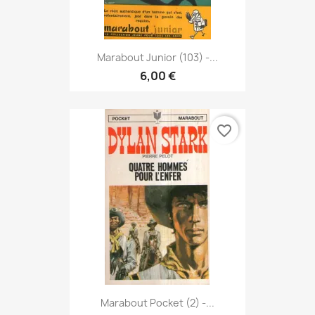
Marabout Junior (103) -...
6,00 €
favorite_border
Marabout Pocket (2) -...