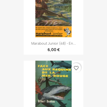
Marabout Junior (48) - En...
6,00 €
favorite_border