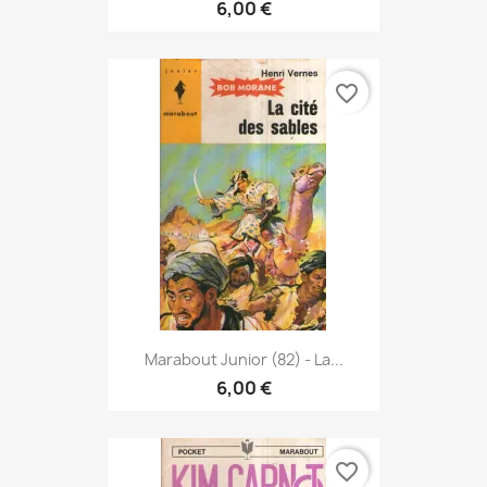
6,00 €
favorite_border
Marabout Junior (82) - La...
6,00 €
favorite_border