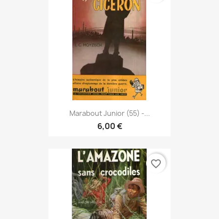
Marabout Junior (55) -...
6,00 €
favorite_border