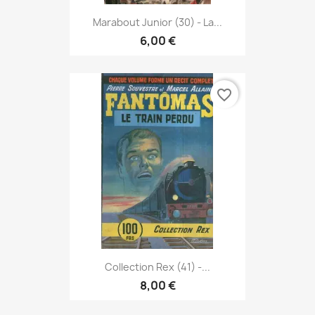
Marabout Junior (30) - La...
6,00 €
favorite_border
Collection Rex (41) -...
8,00 €