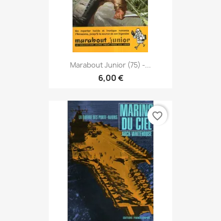
Marabout Junior (75) -...
6,00 €
favorite_border