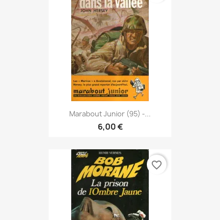
Marabout Junior (95) -...
6,00 €
favorite_border