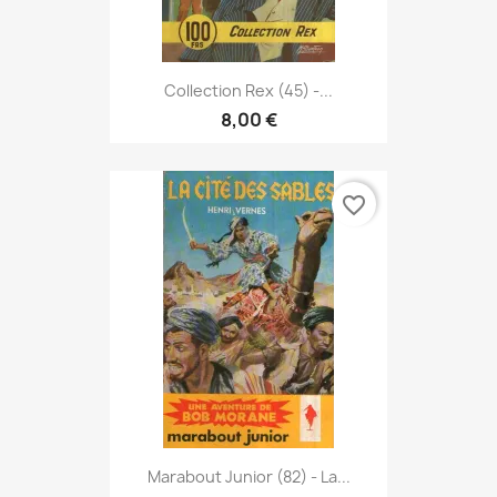
Collection Rex (45) -...
8,00 €
favorite_border
Marabout Junior (82) - La...