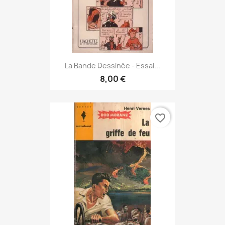
La Bande Dessinée - Essai...
8,00 €
favorite_border