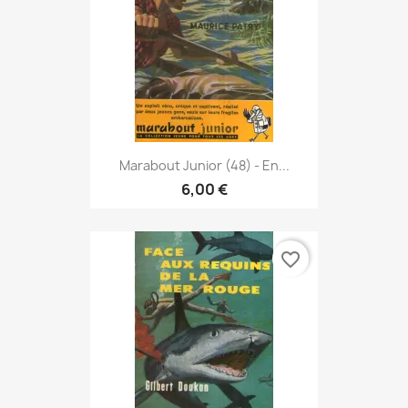
Marabout Junior (48) - En...
6,00 €
favorite_border