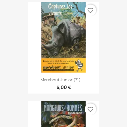
favorite_border
Marabout Junior (71) -...
6,00 €
favorite_border