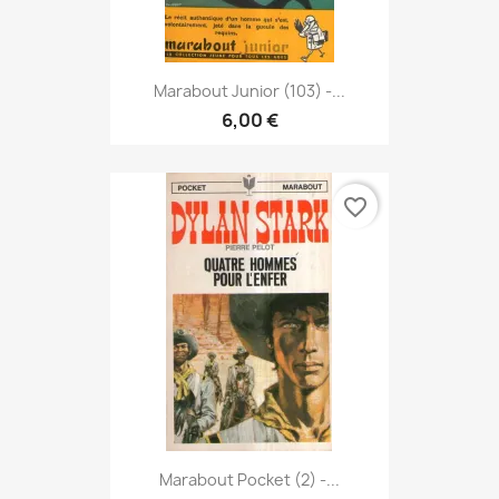
Marabout Junior (103) -...
6,00 €
favorite_border
Marabout Pocket (2) -...