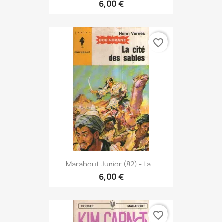
6,00 €
favorite_border
Marabout Junior (82) - La...
6,00 €
favorite_border