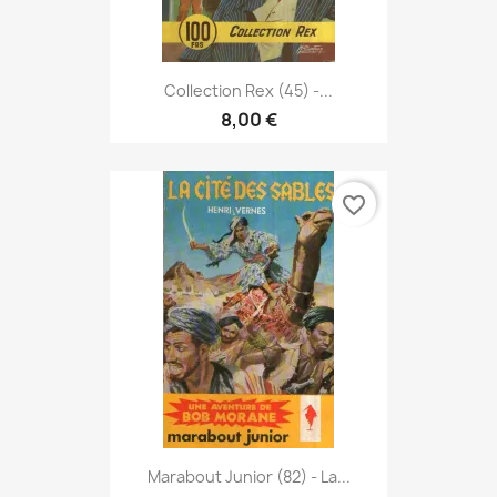
Collection Rex (45) -...
8,00 €
favorite_border
Marabout Junior (82) - La...