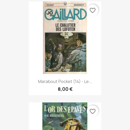
favorite_border
Marabout Pocket (14) - Le...
8,00 €
favorite_border