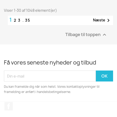
Viser 1-30 af 1048 element(er)
1

Næste
2
3
…
35
Tilbage til toppen

Få vores seneste nyheder og tilbud
Du kan framelde dig når som helst. Vores kontaktoplysninger til
framelding er anført i handelsbetingelserne.
Facebook