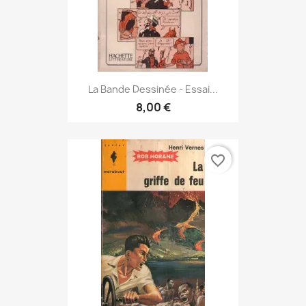
La Bande Dessinée - Essai...
8,00 €
favorite_border