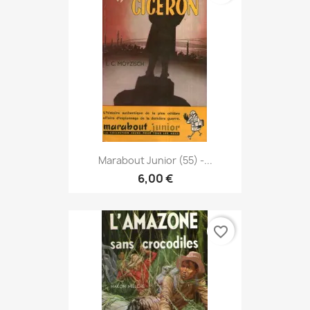
Marabout Junior (55) -...
6,00 €
favorite_border