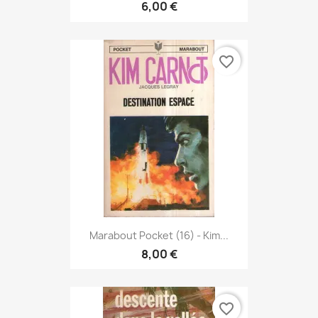
6,00 €
favorite_border
Marabout Pocket (16) - Kim...
8,00 €
favorite_border