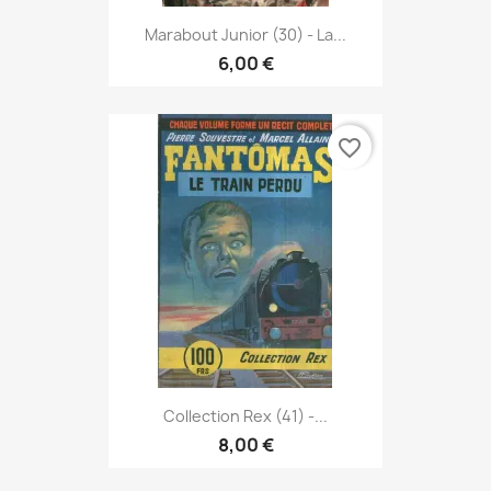
Marabout Junior (30) - La...
6,00 €
favorite_border
Collection Rex (41) -...
8,00 €