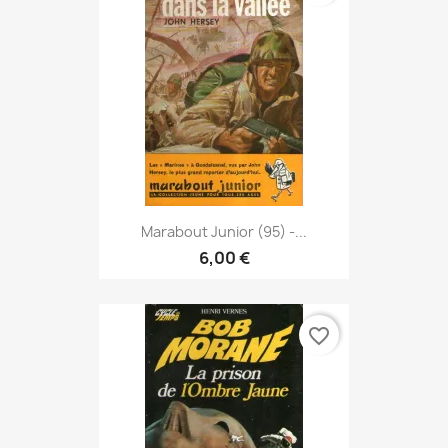
Marabout Junior (95) -...
6,00 €
favorite_border