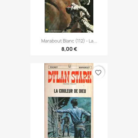
Marabout Blanc (112) - La...
8,00 €
favorite_border