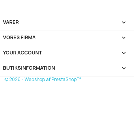
VARER

VORES FIRMA

YOUR ACCOUNT

BUTIKSINFORMATION
keyboard_arrow_down
© 2026 - Webshop af PrestaShop™