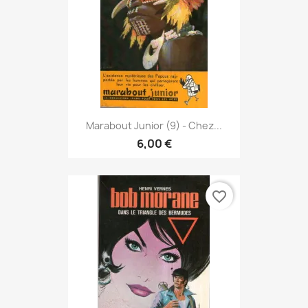
Marabout Junior (9) - Chez...
6,00 €
favorite_border