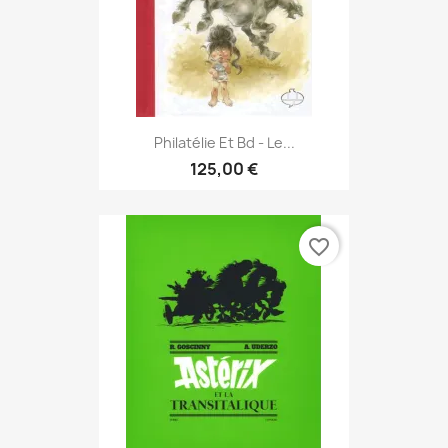
Philatélie Et Bd - Le...
125,00 €
favorite_border