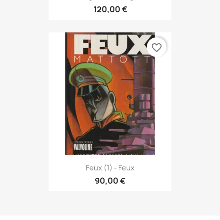
120,00 €
favorite_border
Feux (1) - Feux
90,00 €