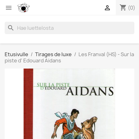
shopping_cart


(0)
search
Etusivulle
Tirages de luxe
Les Franval (HS) - Sur la
piste d' Edouard Aidans