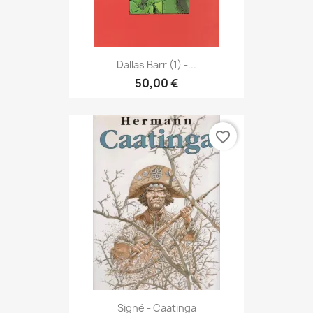
Dallas Barr (1) -...
50,00 €
favorite_border
Signé - Caatinga