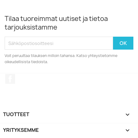
Tilaa tuoreimmat uutiset ja tietoa
tarjouksistamme
Voit peruuttaa tilauksen milloin tahansa. Katso yhteystietomme
oikeudellisista tiedoista.
Facebook
TUOTTEET

YRITYKSEMME
