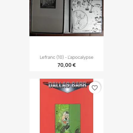
Lefranc (10) - L'apocalypse
70,00 €
favorite_border