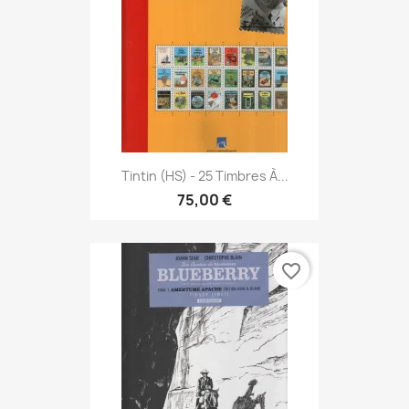
Tintin (HS) - 25 Timbres À...
75,00 €
favorite_border