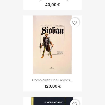
40,00 €
favorite_border
Complainte Des Landes...
120,00 €
favorite_border