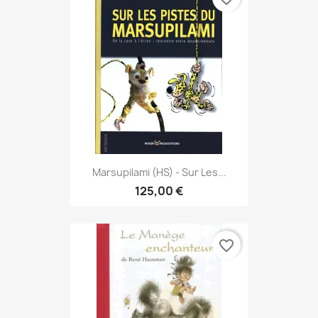
Marsupilami (HS) - Sur Les...
125,00 €
favorite_border