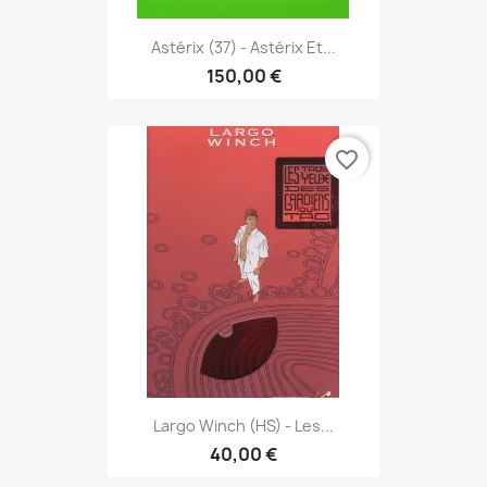
Astérix (37) - Astérix Et...
150,00 €
favorite_border
Largo Winch (HS) - Les...
40,00 €