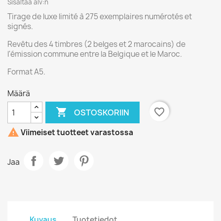
Sisältää alv:n
Tirage de luxe limité à 275 exemplaires numérotés et
signés.
Revêtu des 4 timbres (2 belges et 2 marocains) de
l'émission commune entre la Belgique et le Maroc.
Format A5.
Määrä

favorite_border
OSTOSKORIIN

Viimeiset tuotteet varastossa
Jaa
Kuvaus
Tuotetiedot