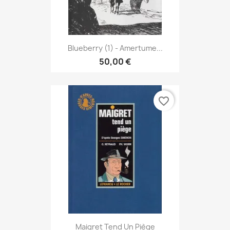
Blueberry (1) - Amertume...
50,00 €
favorite_border
Maigret Tend Un Piège