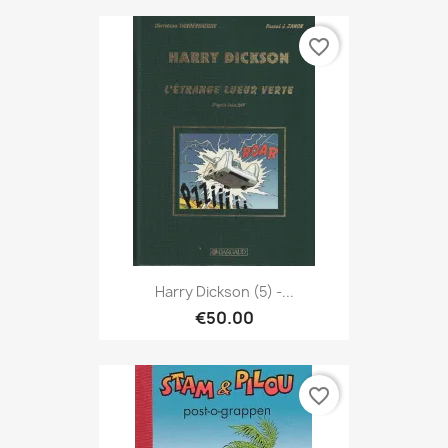
favorite_border
Harry Dickson (5) -...
€50.00
favorite_border