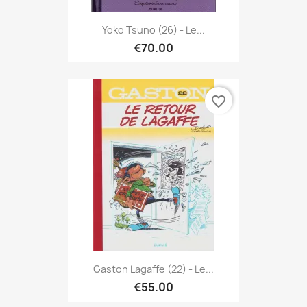
Yoko Tsuno (26) - Le...
€70.00
favorite_border
Gaston Lagaffe (22) - Le...
€55.00