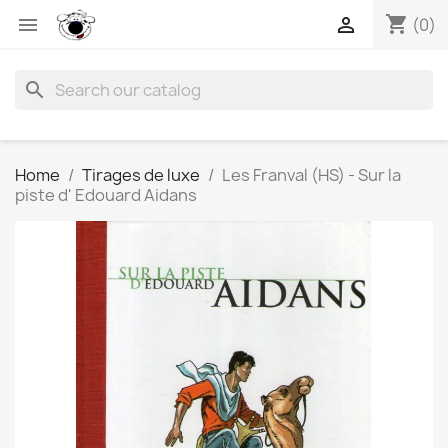
shopping_cart


(0)
search
Home
Tirages de luxe
Les Franval (HS) - Sur la
piste d' Edouard Aidans