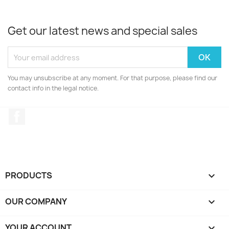
Get our latest news and special sales
You may unsubscribe at any moment. For that purpose, please find our
contact info in the legal notice.
Facebook
PRODUCTS

OUR COMPANY

YOUR ACCOUNT
