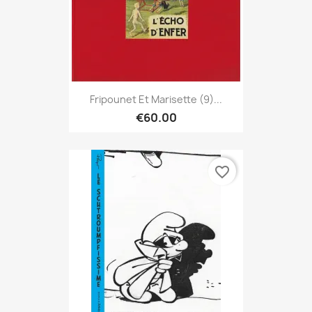
Fripounet Et Marisette (9)...
€60.00
favorite_border