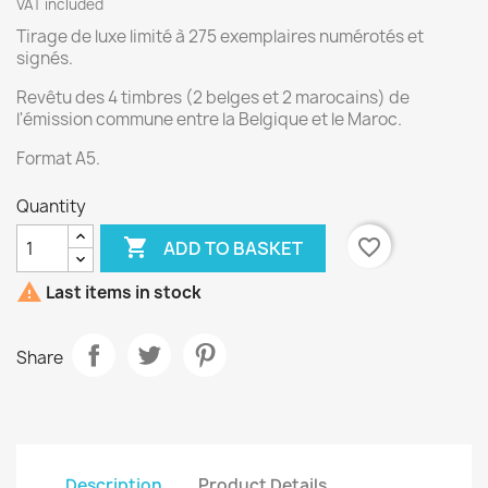
VAT included
Tirage de luxe limité à 275 exemplaires numérotés et
signés.
Revêtu des 4 timbres (2 belges et 2 marocains) de
l'émission commune entre la Belgique et le Maroc.
Format A5.
Quantity

favorite_border
ADD TO BASKET

Last items in stock
Share
Description
Product Details