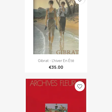
Gibrat - L'hiver En Été
€35.00
favorite_border