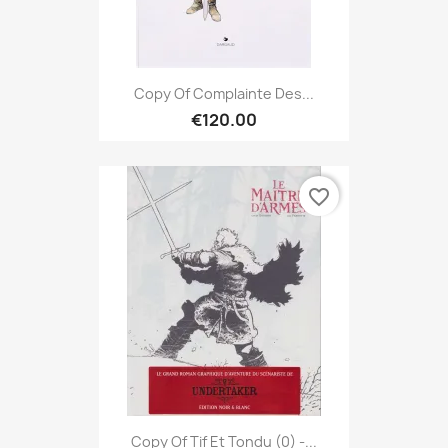
Copy Of Complainte Des...
€120.00
favorite_border
Copy Of Tif Et Tondu (0) -...