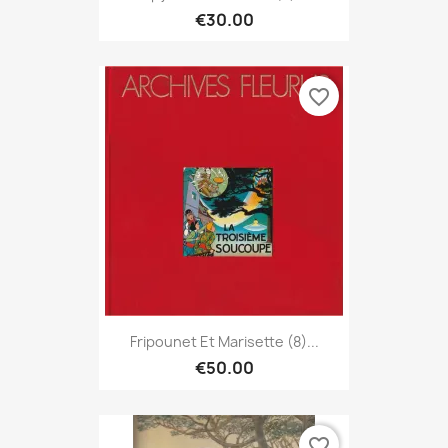
€30.00
favorite_border
Fripounet Et Marisette (8)...
€50.00
favorite_border