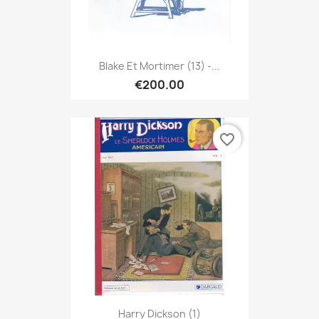
Blake Et Mortimer (13) -...
€200.00
favorite_border
Harry Dickson (1)