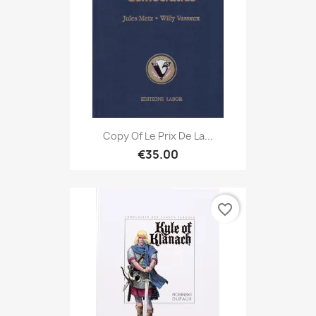
Copy Of Le Prix De La...
€35.00
favorite_border