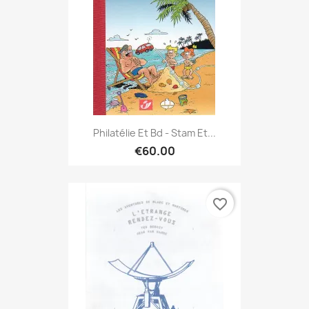
Philatélie Et Bd - Stam Et...
€60.00
favorite_border