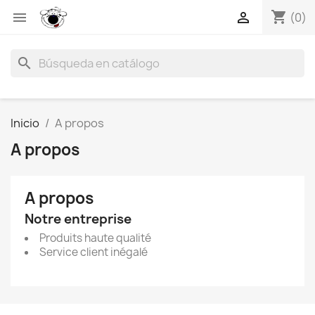
shopping_cart


(0)
search
Inicio
A propos
A propos
A propos
Notre entreprise
Produits haute qualité
Service client inégalé