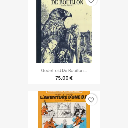
favorite_border
Godefroid De Bouillon...
75,00 €
favorite_border