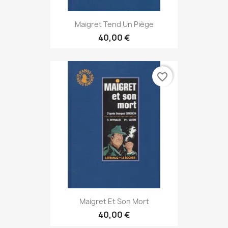
Maigret Tend Un Piège
40,00 €
favorite_border
Maigret Et Son Mort
40,00 €