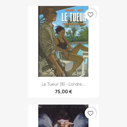
favorite_border
Le Tueur (8) - L'ordre...
75,00 €
favorite_border