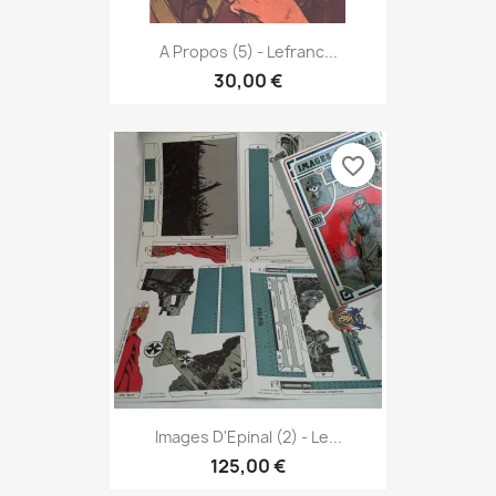
A Propos (5) - Lefranc...
30,00 €
favorite_border
Images D'Epinal (2) - Le...
125,00 €