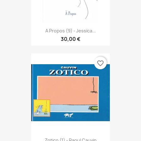
A Propos (9) - Jessica...
30,00 €
favorite_border
Zotico (1) - Raoul Cauvin