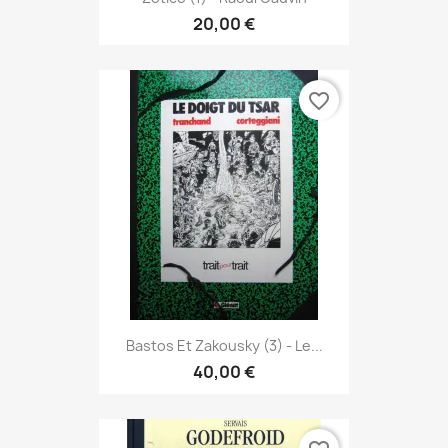
20,00 €
favorite_border
Bastos Et Zakousky (3) - Le...
40,00 €