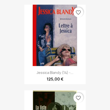
favorite_border
Jessica Blandy (14) -...
125,00 €
favorite_border