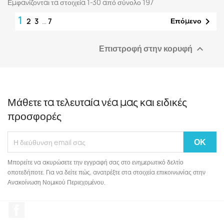
Εμφανίζονται τα στοιχεία 1-30 από σύνολο 197
1

Επόμενο
2
3
…
7
Επιστροφή στην κορυφή

Μάθετε τα τελευταία νέα μας και ειδικές
προσφορές
Μπορείτε να ακυρώσετε την εγγραφή σας στο ενημερωτικό δελτίο
οποτεδήποτε. Για να δείτε πώς, ανατρέξτε στα στοιχεία επικοινωνίας στην
Ανακοίνωση Νομικού Περιεχομένου.
Facebook