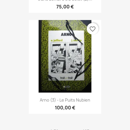
75,00 €
favorite_border
Arno (3) - Le Puits Nubien
100,00 €