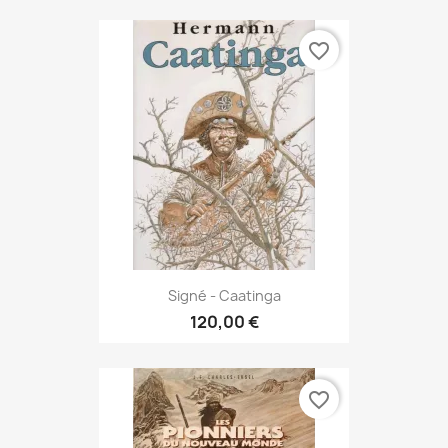
favorite_border
Signé - Caatinga
120,00 €
favorite_border