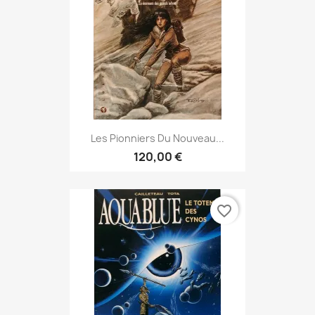
Les Pionniers Du Nouveau...
120,00 €
favorite_border