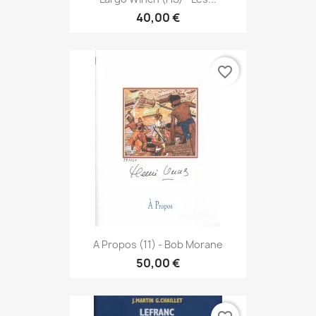
40,00 €
favorite_border
A Propos (11) - Bob Morane
50,00 €