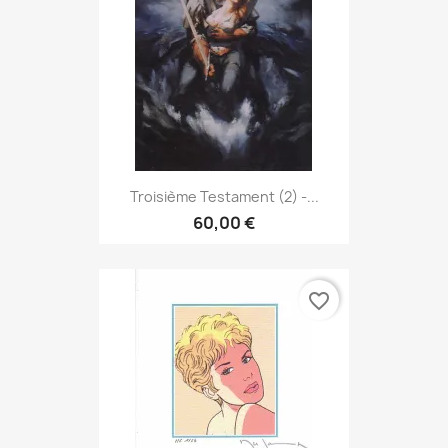
Troisième Testament (2) -...
60,00 €
favorite_border