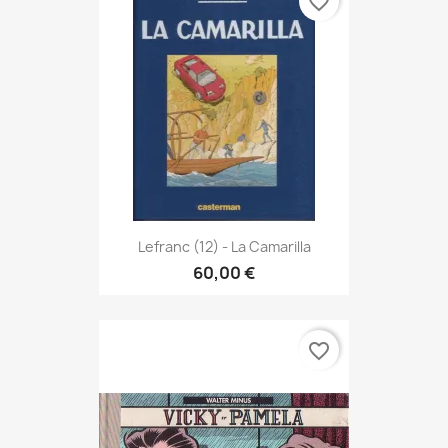
favorite_border
Lefranc (12) - La Camarilla
60,00 €
favorite_border