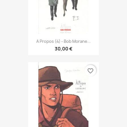
A Propos (4) - Bob Morane...
30,00 €
favorite_border