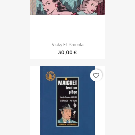
Vicky Et Pamela
30,00 €
favorite_border