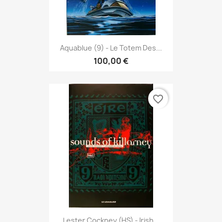
Aquablue (9) - Le Totem Des...
100,00 €
favorite_border
Lester Cockney (HS) - Irish...