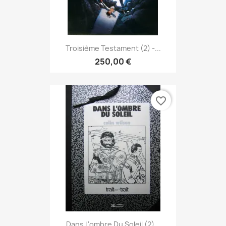
Troisième Testament (2) -...
250,00 €
favorite_border
Dans L'ombre Du Soleil (2)...