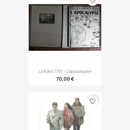
favorite_border
Lefranc (10) - L'apocalypse
70,00 €
favorite_border