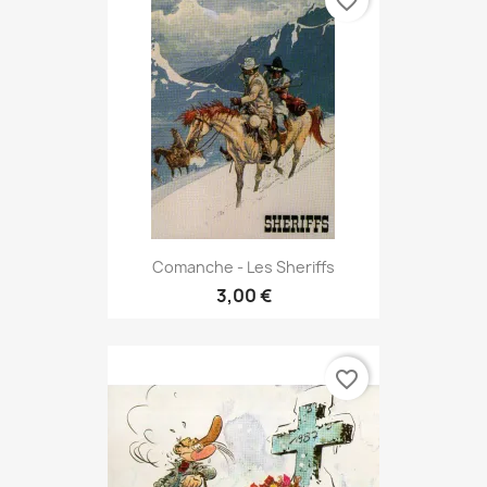
favorite_border
Comanche - Les Sheriffs
3,00 €
favorite_border