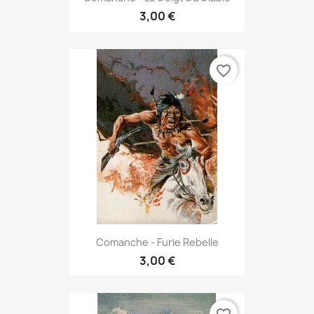
3,00 €
favorite_border
Comanche - Furie Rebelle
3,00 €