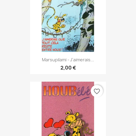
Marsupilami - J'aimerais...
2,00 €
favorite_border