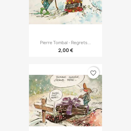
Pierre Tombal - Regrets...
2,00 €
favorite_border