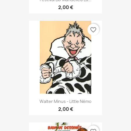
2,00 €
favorite_border
Walter Minus - Little Némo
2,00 €