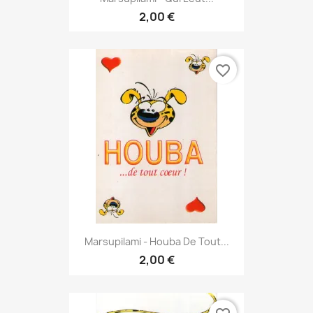
2,00 €
favorite_border
Marsupilami - Houba De Tout...
2,00 €