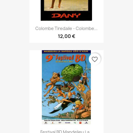
Colombe Tiredaile - Colombe...
12,00 €
favorite_border
Festival BD Mandelieu La...