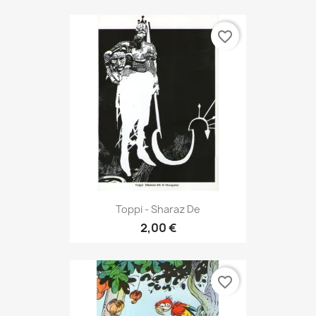
favorite_border
Toppi - Sharaz De
2,00 €
favorite_border