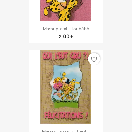
Marsupilami - Houbébé
2,00 €
favorite_border
Marsupilami - Qui L'eut...