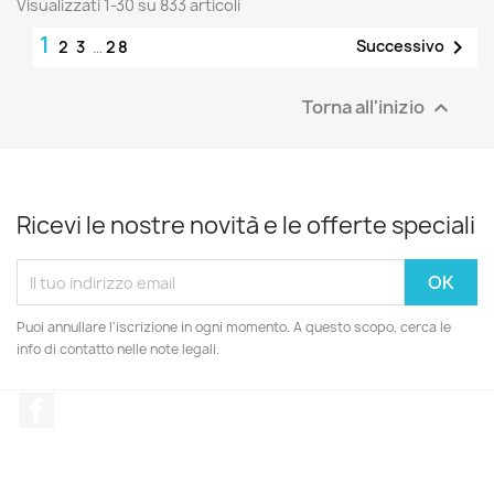
Visualizzati 1-30 su 833 articoli
1

Successivo
2
3
…
28
Torna all'inizio

Ricevi le nostre novità e le offerte speciali
Puoi annullare l'iscrizione in ogni momento. A questo scopo, cerca le
info di contatto nelle note legali.
Facebook