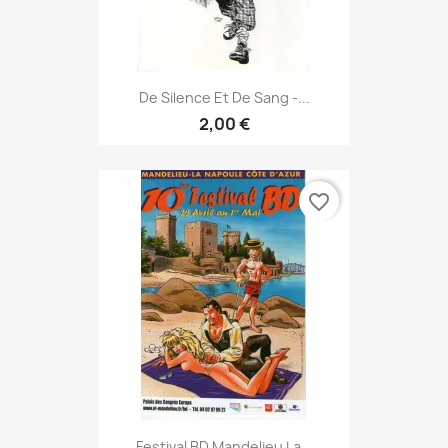
De Silence Et De Sang -...
2,00 €
favorite_border
Festival BD Mandelieu La...