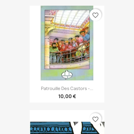
favorite_border
Patrouille Des Castors -...
10,00 €
favorite_border