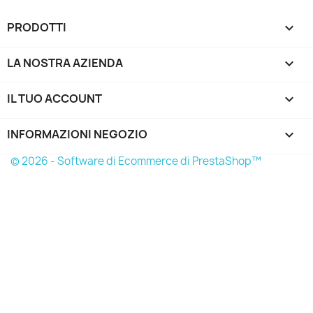
PRODOTTI

LA NOSTRA AZIENDA

IL TUO ACCOUNT

INFORMAZIONI NEGOZIO
keyboard_arrow_down
© 2026 - Software di Ecommerce di PrestaShop™