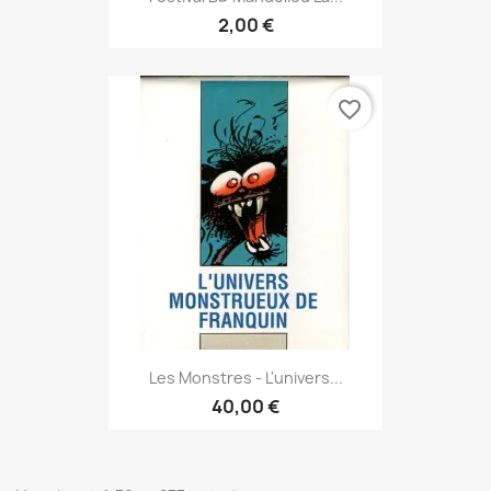
2,00 €
favorite_border
Les Monstres - L'univers...
40,00 €