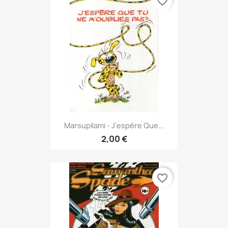
favorite_border
Marsupilami - J'espère Que...
2,00 €
favorite_border