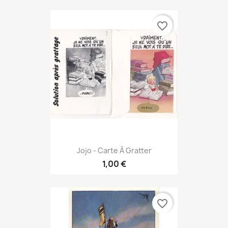
favorite_border
Jojo - Carte À Gratter
1,00 €
favorite_border