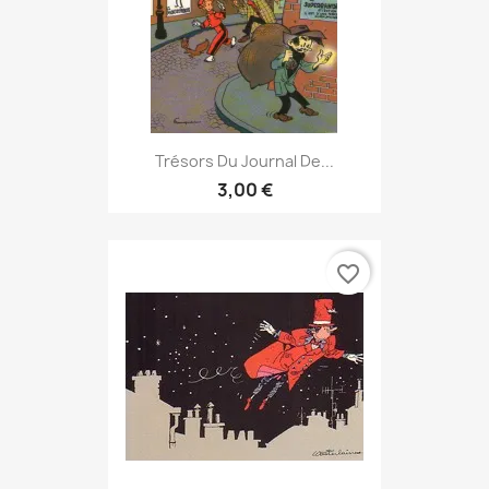
Trésors Du Journal De...
3,00 €
favorite_border