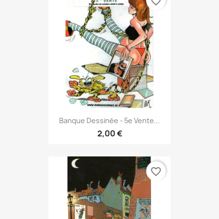
favorite_border
Banque Dessinée - 5e Vente...
2,00 €
favorite_border