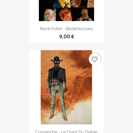
René Follet - Bédétectives
9,00 €
favorite_border
Comanche - Le Doigt Du Diable