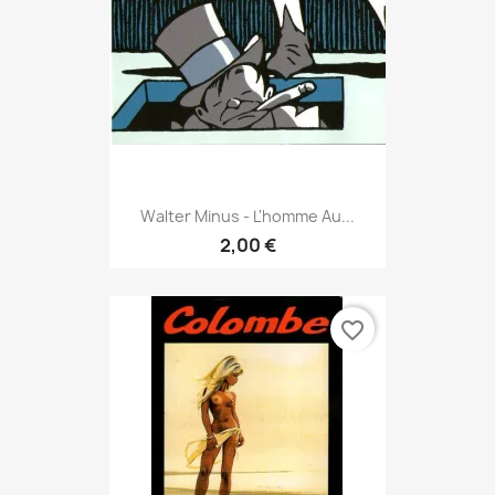
Walter Minus - L'homme Au...
2,00 €
favorite_border