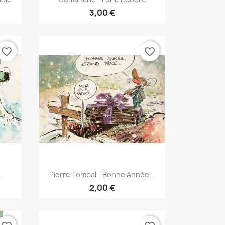
3,00 €
favorite_border
favorite_border
Γρήγορη προβολή

.
Pierre Tombal - Bonne Année...
2,00 €