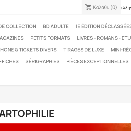
shopping_cart
Καλάθι:
(0)
ελλη
DE COLLECTION
BD ADULTE
1E ÉDITION DÉCLASSÉE
AGAZINES
PETITS FORMATS
LIVRES - ROMANS - ET
HONE & TICKETS DIVERS
TIRAGES DE LUXE
MINI-RÉ
FFICHES
SÉRIGRAPHIES
PIÈCES EXCEPTIONNELLES
ARTOPHILIE