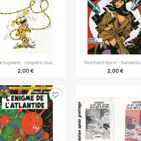
Γρήγορη προβολή
Γρήγορη προβολή


rsupilami - J'espère Que...
Reinhard Horst - Samantha
2,00 €
2,00 €
favorite_border