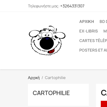
Τηλεφωνήστε μας:
+3264331307
ΑΡΧΙΚΉ
BD 
EX-LIBRIS
M
CARTES TÉLÉP
POSTERS ET A
Αρχική
Cartophilie
C
CARTOPHILIE