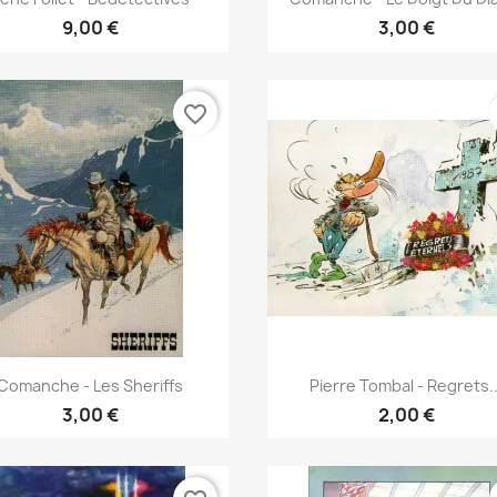
9,00 €
3,00 €
favorite_border
Γρήγορη προβολή
Γρήγορη προβολή


Comanche - Les Sheriffs
Pierre Tombal - Regrets..
3,00 €
2,00 €