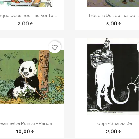
Γρήγορη προβολή
Γρήγορη προβολή


que Dessinée - 5e Vente...
Trésors Du Journal De..
2,00 €
3,00 €
favorite_border
Γρήγορη προβολή
Γρήγορη προβολή


Jeannette Pointu - Panda
Toppi - Sharaz De
10,00 €
2,00 €