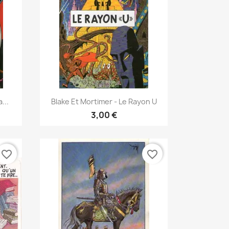
Γρήγορη προβολή

...
Blake Et Mortimer - Le Rayon U
3,00 €
favorite_border
favorite_border