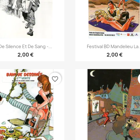
Γρήγορη προβολή
Γρήγορη προβολή


De Silence Et De Sang -...
Festival BD Mandelieu La.
2,00 €
2,00 €
favorite_border