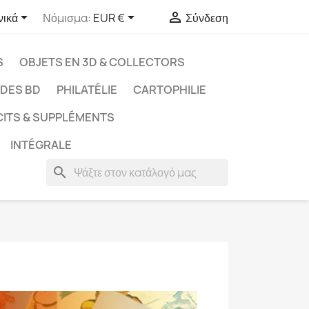



νικά
Νόμισμα:
EUR €
Σύνδεση
S
OBJETS EN 3D & COLLECTORS
UDES BD
PHILATÉLIE
CARTOPHILIE
CITS & SUPPLÉMENTS
INTÉGRALE
search