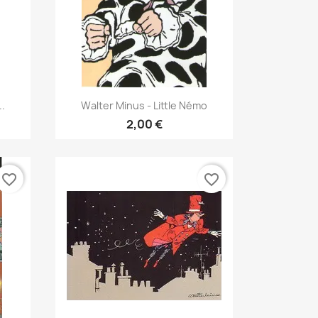
Γρήγορη προβολή

..
Walter Minus - Little Némo
2,00 €
favorite_border
favorite_border