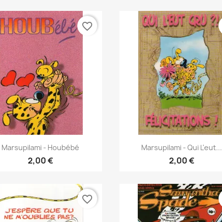
favorite_border
Γρήγορη προβολή
Γρήγορη προβολή


Marsupilami - Houbébé
Marsupilami - Qui L'eut...
2,00 €
2,00 €
favorite_border