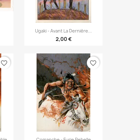
Γρήγορη προβολή

Ugaki - Avant La Dernière...
2,00 €
favorite_border
favorite_border
Γρήγορη προβολή

able
Comanche - Furie Rebelle