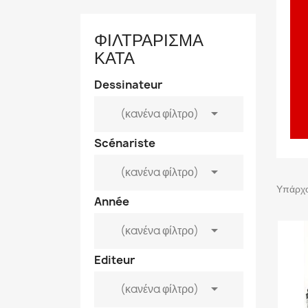
ΦΙΛΤΡΆΡΙΣΜΑ
ΚΑΤΆ
Dessinateur

(κανένα φίλτρο)
Scénariste

(κανένα φίλτρο)
Υπάρχο
Année

(κανένα φίλτρο)
Editeur

(κανένα φίλτρο)