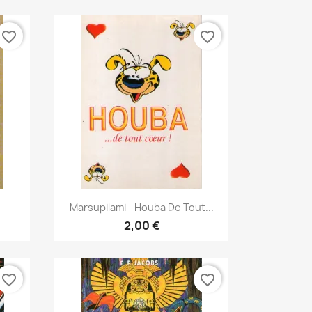
favorite_border
favorite_border
Γρήγορη προβολή

Marsupilami - Houba De Tout...
2,00 €
favorite_border
favorite_border