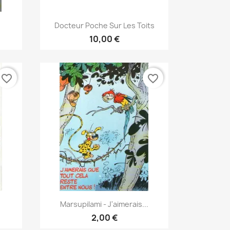
Γρήγορη προβολή

.
Docteur Poche Sur Les Toits
10,00 €
favorite_border
favorite_border
Γρήγορη προβολή

Marsupilami - J'aimerais...
2,00 €