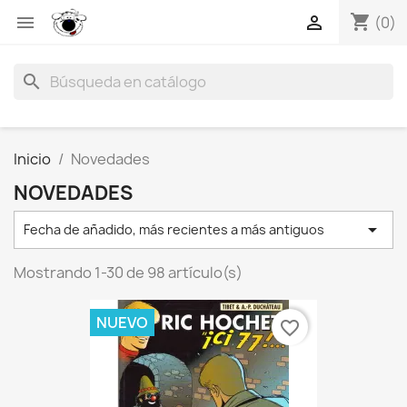
shopping_cart


(0)
search
Inicio
Novedades
NOVEDADES

Fecha de añadido, más recientes a más antiguos
Mostrando 1-30 de 98 artículo(s)
NUEVO
favorite_border