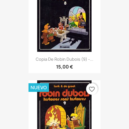
Copia De Robin Dubois (9) -...
15,00 €
NUEVO
favorite_border