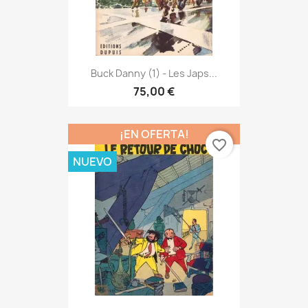
Buck Danny (1) - Les Japs...
75,00 €
¡EN OFERTA!
favorite_border
NUEVO