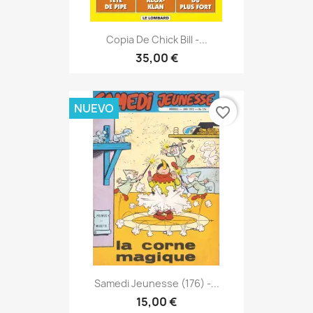
Copia De Chick Bill -...
35,00 €
NUEVO
favorite_border
Samedi Jeunesse (176) -...
15,00 €