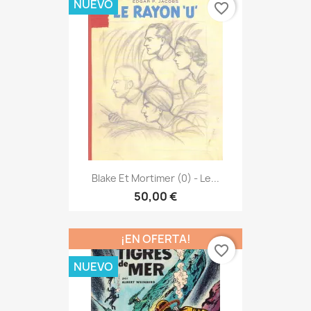
NUEVO
favorite_border
Blake Et Mortimer (0) - Le...
50,00 €
¡EN OFERTA!
favorite_border
NUEVO