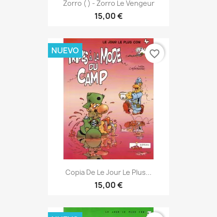
Zorro ( ) - Zorro Le Vengeur
15,00 €
NUEVO
favorite_border
Copia De Le Jour Le Plus...
15,00 €