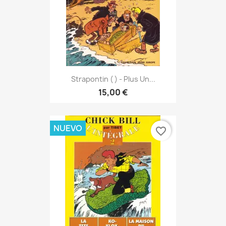
Strapontin ( ) - Plus Un...
15,00 €
NUEVO
favorite_border