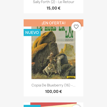
Sally Forth (2) - Le Retour
15,00 €
¡EN OFERTA!
favorite_border
NUEVO
Copia De Blueberry (16) -...
100,00 €