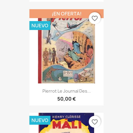
¡EN OFERTA!
favorite_border
NUEVO
Pierrot Le Journal Des...
50,00 €
NUEVO
favorite_border