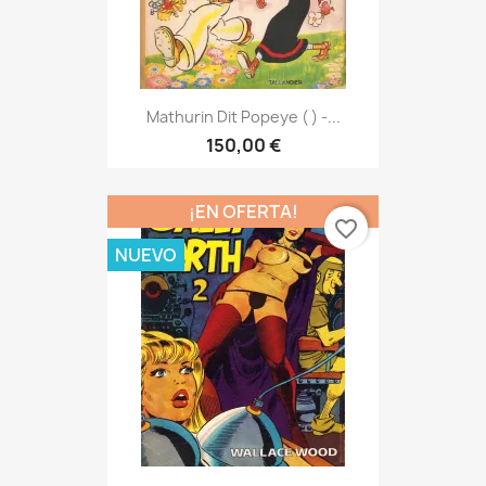
Mathurin Dit Popeye ( ) -...
150,00 €
¡EN OFERTA!
favorite_border
NUEVO