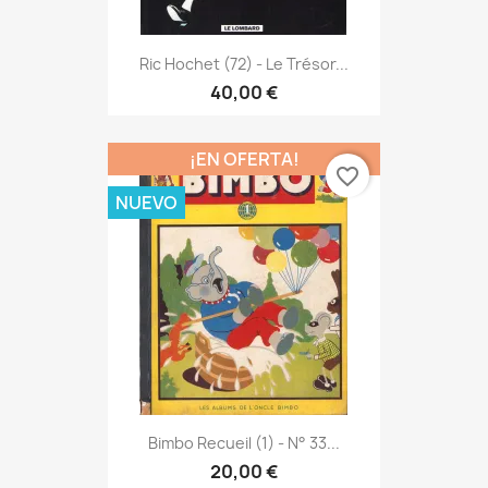
Ric Hochet (72) - Le Trésor...
40,00 €
¡EN OFERTA!
favorite_border
NUEVO
Bimbo Recueil (1) - N° 33...
20,00 €