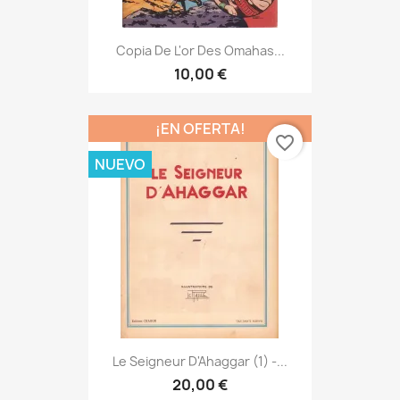
Copia De L'or Des Omahas...
10,00 €
¡EN OFERTA!
favorite_border
NUEVO
Le Seigneur D'Ahaggar (1) -...
20,00 €