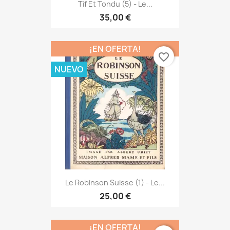
Tif Et Tondu (5) - Le...
35,00 €
¡EN OFERTA!
favorite_border
NUEVO
Le Robinson Suisse (1) - Le...
25,00 €
¡EN OFERTA!