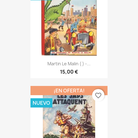
Martin Le Malin ( ) -...
15,00 €
¡EN OFERTA!
favorite_border
NUEVO