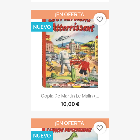
¡EN OFERTA!
favorite_border
NUEVO
Copia De Martin Le Malin (...
10,00 €
¡EN OFERTA!
favorite_border
NUEVO