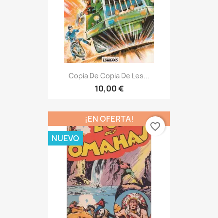
Copia De Copia De Les...
10,00 €
¡EN OFERTA!
favorite_border
NUEVO