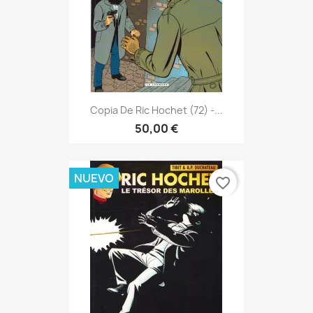
Copia De Ric Hochet (72) -...
50,00 €
NUEVO
favorite_border