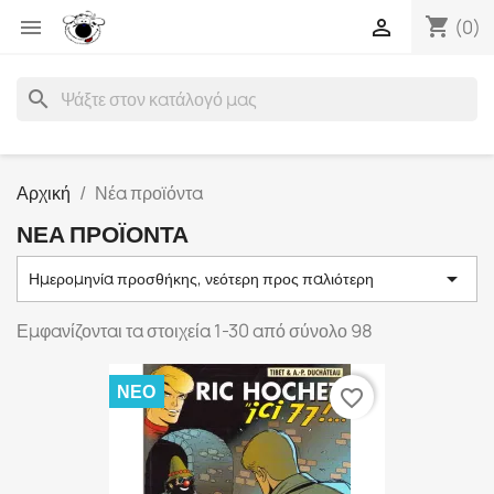
shopping_cart


(0)
search
Αρχική
Νέα προϊόντα
ΝΈΑ ΠΡΟΪΌΝΤΑ

Ημερομηνία προσθήκης, νεότερη προς παλιότερη
Εμφανίζονται τα στοιχεία 1-30 από σύνολο 98
ΝΈΟ
favorite_border