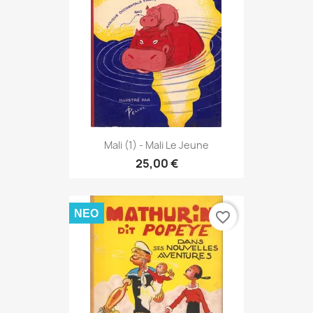
Mali (1) - Mali Le Jeune
25,00 €
ΝΈΟ
favorite_border