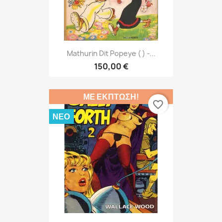
Mathurin Dit Popeye ( ) -...
150,00 €
ΜΕ ΈΚΠΤΩΣΗ!
favorite_border
ΝΈΟ