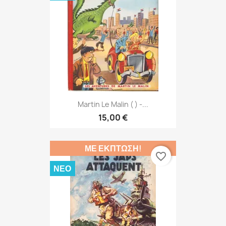
Martin Le Malin ( ) -...
15,00 €
ΜΕ ΈΚΠΤΩΣΗ!
favorite_border
ΝΈΟ