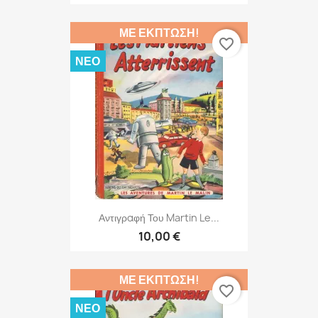
ΜΕ ΈΚΠΤΩΣΗ!
favorite_border
ΝΈΟ
Αντιγραφή Του Martin Le...
10,00 €
ΜΕ ΈΚΠΤΩΣΗ!
favorite_border
ΝΈΟ