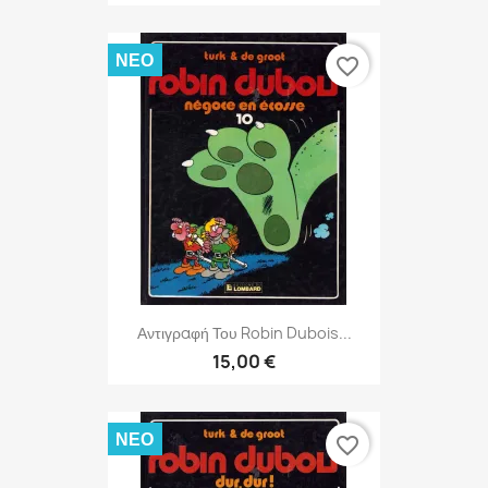
ΝΈΟ
favorite_border
Αντιγραφή Του Robin Dubois...
15,00 €
ΝΈΟ
favorite_border