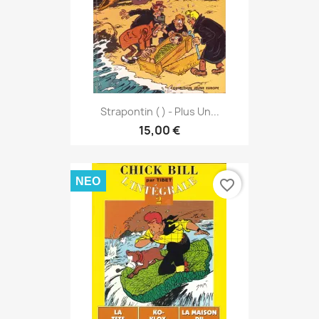
Strapontin ( ) - Plus Un...
15,00 €
ΝΈΟ
favorite_border