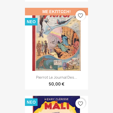
ΜΕ ΈΚΠΤΩΣΗ!
favorite_border
ΝΈΟ
Pierrot Le Journal Des...
50,00 €
ΝΈΟ
favorite_border