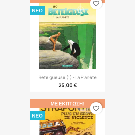
favorite_border
ΝΈΟ
Betelgueuse (1) - La Planète
25,00 €
ΜΕ ΈΚΠΤΩΣΗ!
favorite_border
ΝΈΟ