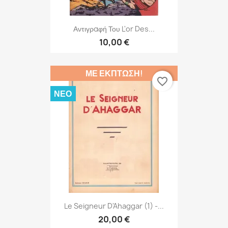
Αντιγραφή Του L'or Des...
10,00 €
ΜΕ ΈΚΠΤΩΣΗ!
favorite_border
ΝΈΟ
Le Seigneur D'Ahaggar (1) -...
20,00 €