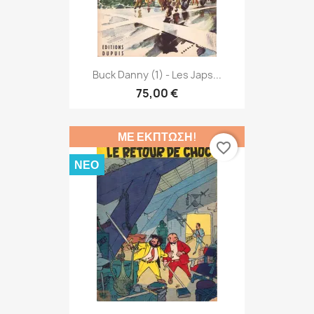
Buck Danny (1) - Les Japs...
75,00 €
ΜΕ ΈΚΠΤΩΣΗ!
favorite_border
ΝΈΟ