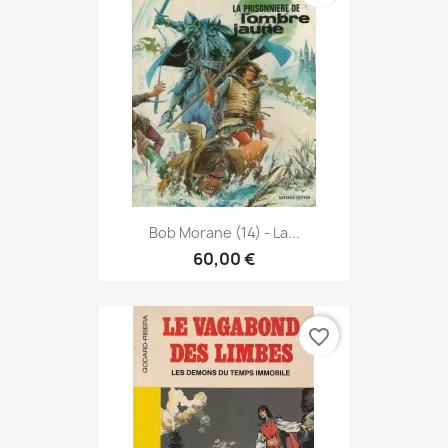
Bob Morane (14) - La...
60,00 €
favorite_border