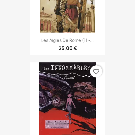
Les Aigles De Rome (1) -...
25,00 €
favorite_border