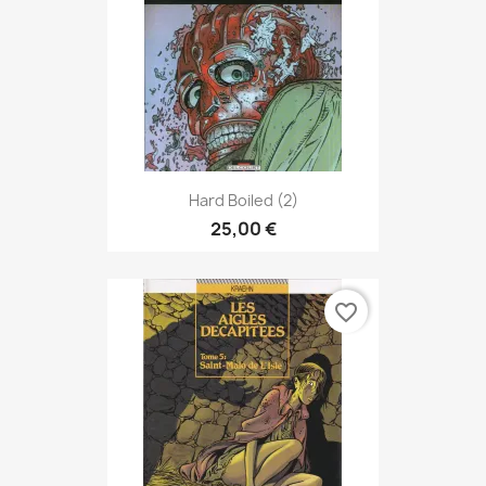
Hard Boiled (2)
25,00 €
favorite_border