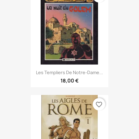
Les Templiers De Notre-Dame...
18,00 €
favorite_border