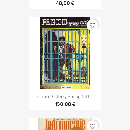
40,00 €
favorite_border
Copia De Jerry Spring (13)...
150,00 €
favorite_border