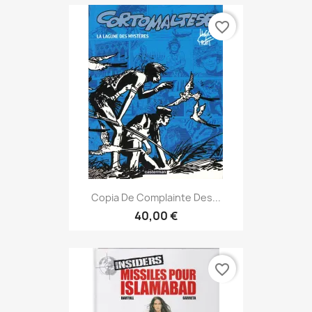
favorite_border
Copia De Complainte Des...
40,00 €
favorite_border