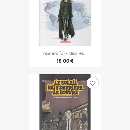
Insiders (3) - Missiles...
18,00 €
favorite_border