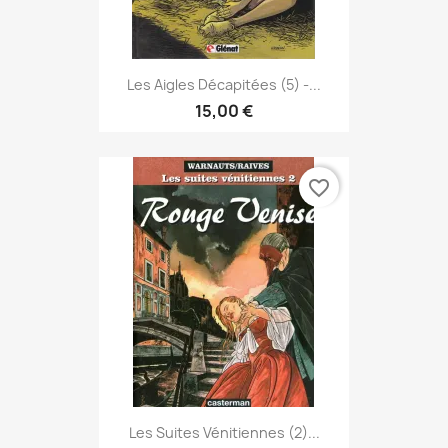
Les Aigles Décapitées (5) -...
15,00 €
favorite_border
Les Suites Vénitiennes (2)...