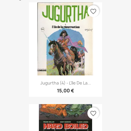
favorite_border
Jugurtha (4) - L'île De La...
15,00 €
favorite_border