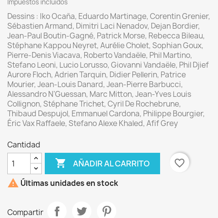
Impuestos incluidos
Dessins : Iko Ocaña, Eduardo Martinage, Corentin Grenier,
Sébastien Armand, Dimitri Laci Nenadov, Dejan Bordier,
Jean-Paul Boutin-Gagné, Patrick Morse, Rebecca Bileau,
Stéphane Kappou Neyret, Aurélie Cholet, Sophian Goux,
Pierre-Denis Viacava, Roberto Vandaële, Phil Martino,
Stefano Leoni, Lucio Lorusso, Giovanni Vandaële, Phil Djief
Aurore Floch, Adrien Tarquin, Didier Pellerin, Patrice
Mourier, Jean-Louis Danard, Jean-Pierre Barbucci,
Alessandro N'Guessan, Marc Mitton, Jean-Yves Louis
Collignon, Stéphane Trichet, Cyril De Rochebrune,
Thibaud Despujol, Emmanuel Cardona, Philippe Bourgier,
Éric Vax Raffaele, Stefano Alexe Khaled, Afif Grey
Cantidad

favorite_border
AÑADIR AL CARRITO

Últimas unidades en stock
Compartir