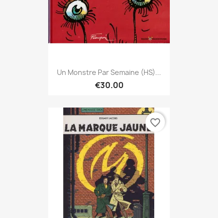
Un Monstre Par Semaine (HS)...
€30.00
favorite_border