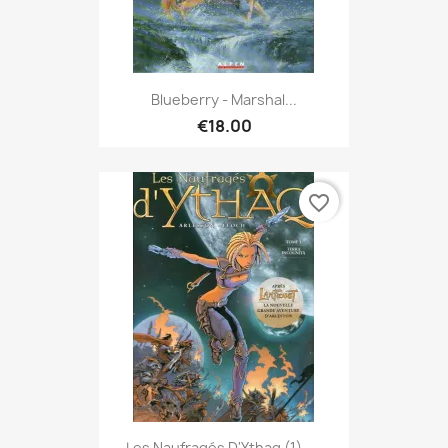
Blueberry - Marshal...
€18.00
favorite_border
Les Naufragés D'Ythaq (1) -...