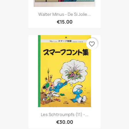
Walter Minus - De Si Jolie...
€15.00
favorite_border
Les Schtroumpfs (11) -...
€30.00