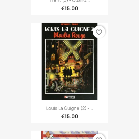
Trent (3) - Quand...
€15.00
favorite_border
Louis La Guigne (2) -...
€15.00