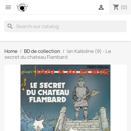
shopping_cart


(0)
search
Home
BD de collection
Ian Kalédine (9) - Le
secret du chateau Flambard