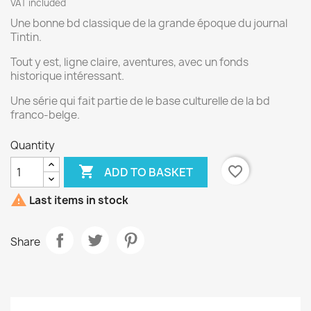
VAT included
Une bonne bd classique de la grande époque du journal
Tintin.
Tout y est, ligne claire, aventures, avec un fonds
historique intéressant.
Une série qui fait partie de le base culturelle de la bd
franco-belge.
Quantity

favorite_border
ADD TO BASKET

Last items in stock
Share