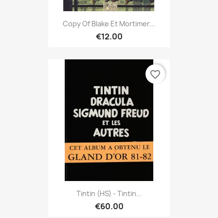
Copy Of Blake Et Mortimer...
€12.00
favorite_border
Tintin (HS) - Tintin...
€60.00