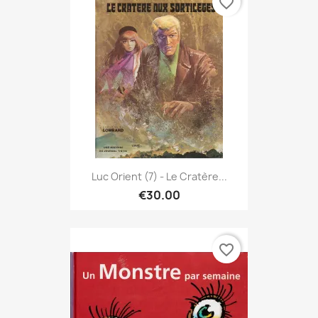
favorite_border
Luc Orient (7) - Le Cratère...
€30.00
favorite_border