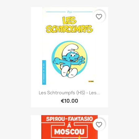
favorite_border
Les Schtroumpfs (HS) - Les...
€10.00
favorite_border