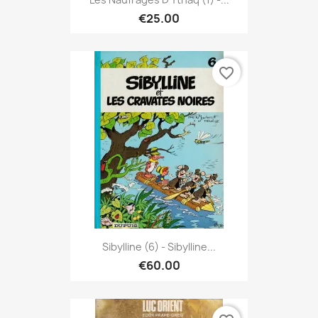
€25.00
favorite_border
Sibylline (6) - Sibylline...
€60.00