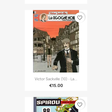
favorite_border
Victor Sackville (10) - La...
€15.00
favorite_border