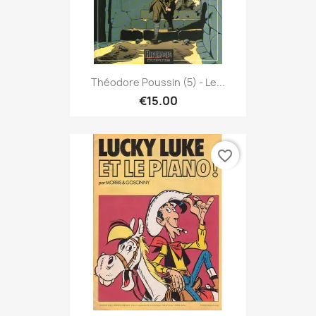
Théodore Poussin (5) - Le...
€15.00
favorite_border