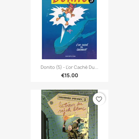
Donito (5) - L'or Caché Du...
€15.00
favorite_border