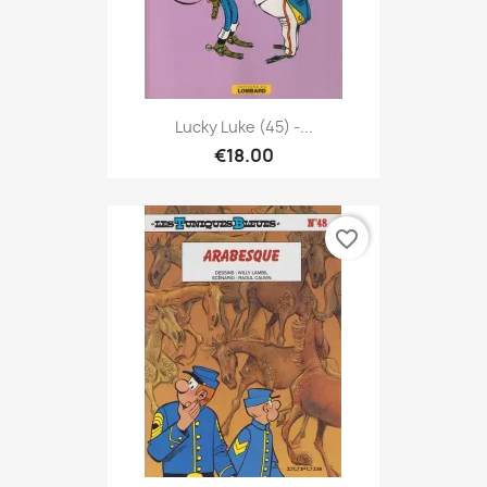
Lucky Luke (45) -...
€18.00
favorite_border