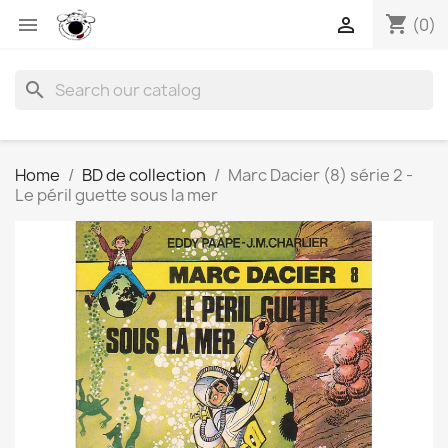
shopping_cart


(0)
search
Home
BD de collection
Marc Dacier (8) série 2 -
Le péril guette sous la mer