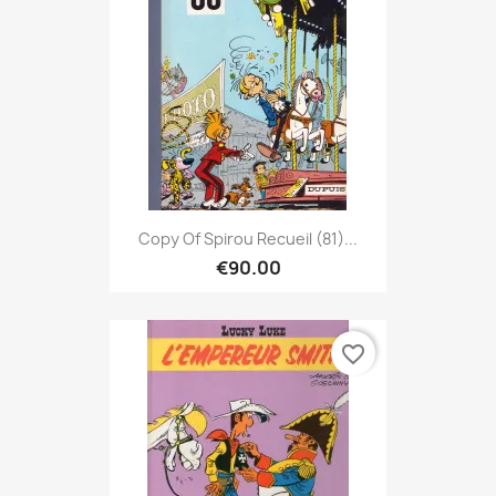
Copy Of Spirou Recueil (81)...
€90.00
favorite_border