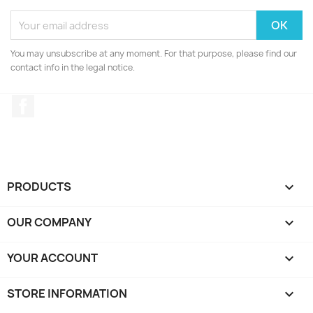
You may unsubscribe at any moment. For that purpose, please find our
contact info in the legal notice.
Facebook
PRODUCTS

OUR COMPANY

YOUR ACCOUNT

STORE INFORMATION
keyboard_arrow_down