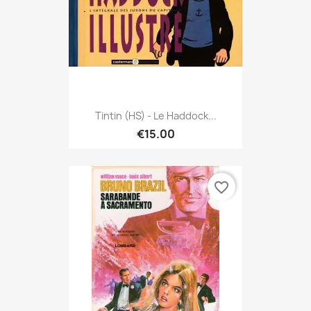
Tintin (HS) - Le Haddock...
€15.00
favorite_border