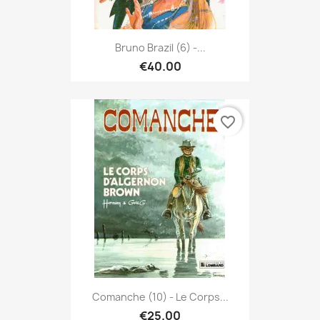
Bruno Brazil (6) -...
€40.00
favorite_border
Comanche (10) - Le Corps...
€25.00