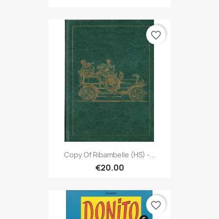
favorite_border
Copy Of Ribambelle (HS) -...
€20.00
favorite_border