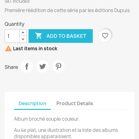
VAT included
Première réédition de cette série par les éditions Dupuis.
Quantity

favorite_border
ADD TO BASKET

Last items in stock
Share
Description
Product Details
Album broché souple couleur.
Au 4e plat, une illustration et la liste des albums
disponibles apparaissent.