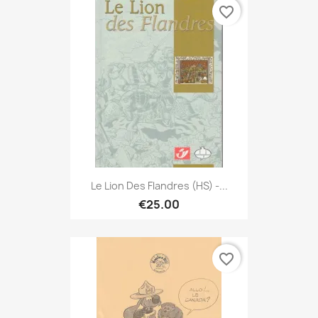
favorite_border
Le Lion Des Flandres (HS) -...
€25.00
favorite_border