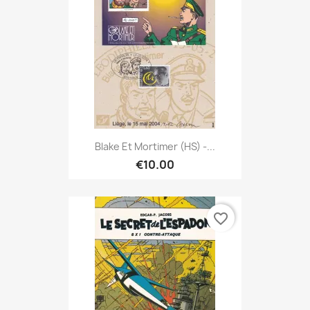
Blake Et Mortimer (HS) -...
€10.00
favorite_border