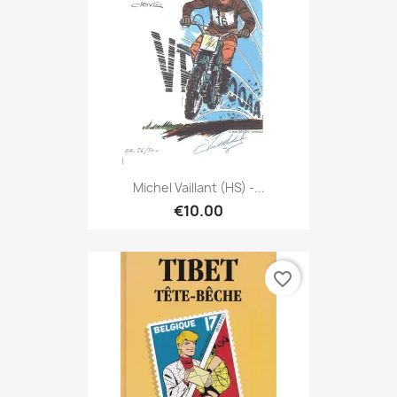
Michel Vaillant (HS) -...
€10.00
favorite_border