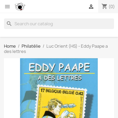
shopping_cart


(0)
search
Home
Philatélie
Luc Orient (HS) - Eddy Paape a
des lettres