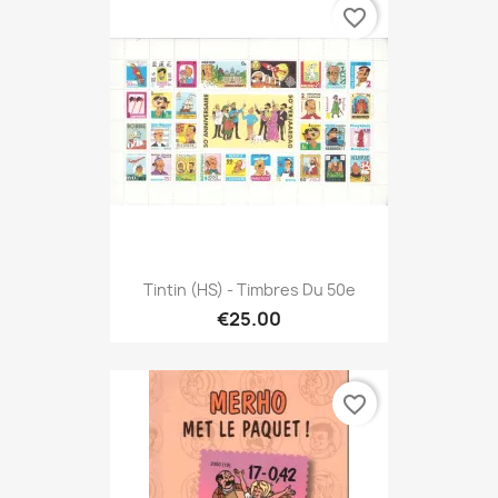
favorite_border
Tintin (HS) - Timbres Du 50e
€25.00
favorite_border