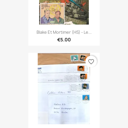
Blake Et Mortimer (HS) - Le...
€5.00
favorite_border