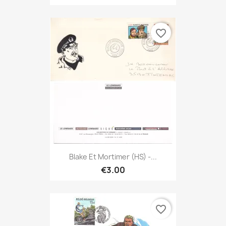
favorite_border
Blake Et Mortimer (HS) -...
€3.00
favorite_border