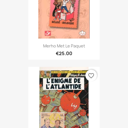
Merho Met Le Paquet
€25.00
favorite_border