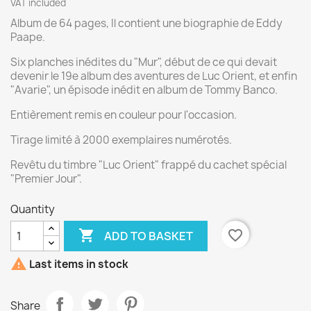
VAT included
Album de 64 pages, Il contient une biographie de Eddy
Paape.
Six planches inédites du "Mur", début de ce qui devait
devenir le 19e album des aventures de Luc Orient, et enfin
"Avarie", un épisode inédit en album de Tommy Banco.
Entièrement remis en couleur pour l'occasion.
Tirage limité à 2000 exemplaires numérotés.
Revêtu du timbre "Luc Orient" frappé du cachet spécial
"Premier Jour".
Quantity

favorite_border
ADD TO BASKET

Last items in stock
Share