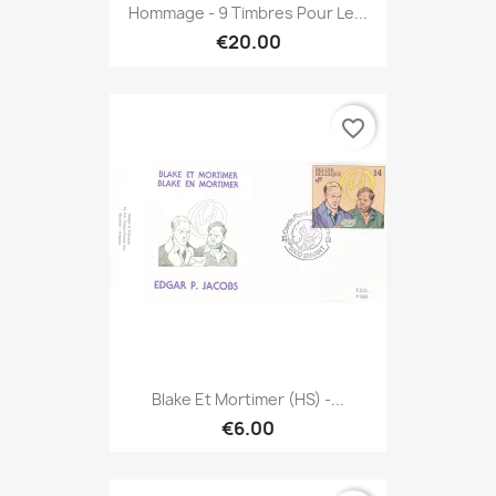
Hommage - 9 Timbres Pour Le...
€20.00
favorite_border
Blake Et Mortimer (HS) -...
€6.00