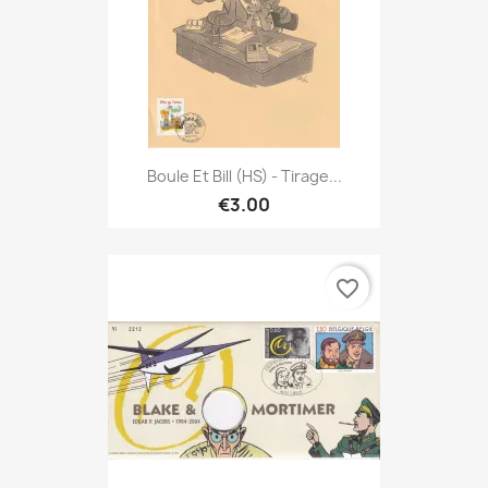
Boule Et Bill (HS) - Tirage...
€3.00
favorite_border