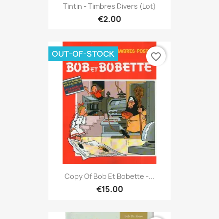
Tintin - Timbres Divers (lot)
€2.00
OUT-OF-STOCK
favorite_border
Copy Of Bob Et Bobette -...
€15.00