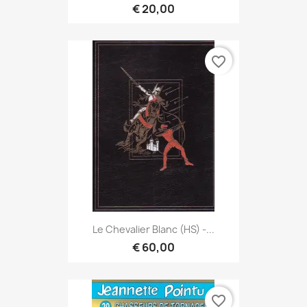
€ 20,00
favorite_border
Le Chevalier Blanc (HS) -...
€ 60,00
favorite_border