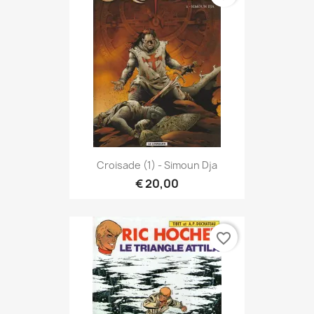
Croisade (1) - Simoun Dja
€ 20,00
favorite_border