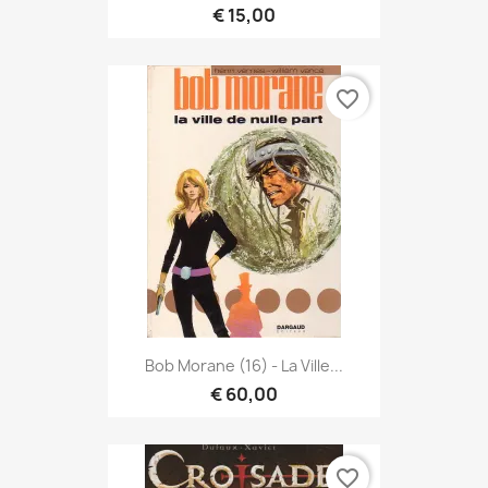
€ 15,00
favorite_border
Bob Morane (16) - La Ville...
€ 60,00
favorite_border