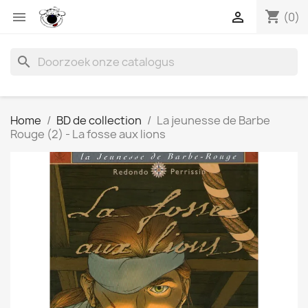
shopping_cart


(0)
search
Home
BD de collection
La jeunesse de Barbe
Rouge (2) - La fosse aux lions