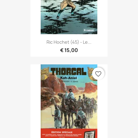
Ric Hochet (45) - Le...
€ 15,00
favorite_border