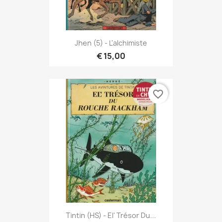
Jhen (5) - L'alchimiste
€ 15,00
favorite_border
Tintin (HS) - El' Trésor Du...