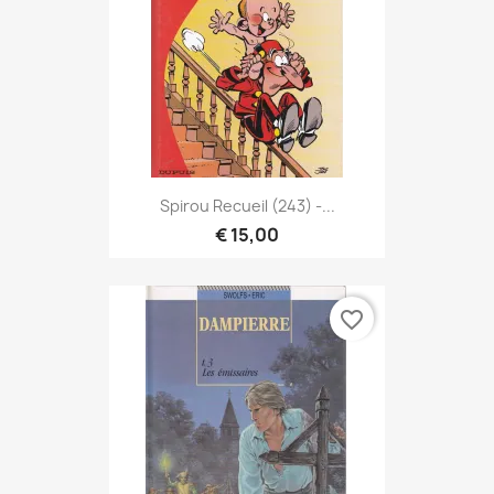
Spirou Recueil (243) -...
€ 15,00
favorite_border