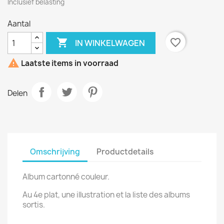
Inclusief belasting
Aantal

favorite_border
IN WINKELWAGEN

Laatste items in voorraad
Delen
Omschrijving
Productdetails
Album cartonné couleur.
Au 4e plat, une illustration et la liste des albums
sortis.