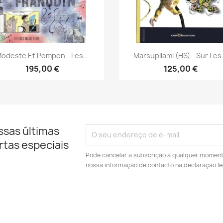
Vista rápida
Vista rápida


odeste Et Pompon - Les...
Marsupilami (HS) - Sur Les.
195,00 €
125,00 €
ssas últimas
rtas especiais
Pode cancelar a subscrição a qualquer momento.
nossa informação de contacto na declaração le