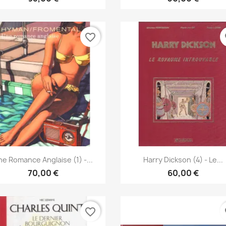
favorite_border
fa
Vista rápida
Vista rápida


e Romance Anglaise (1) -...
Harry Dickson (4) - Le...
70,00 €
60,00 €
favorite_border
fa