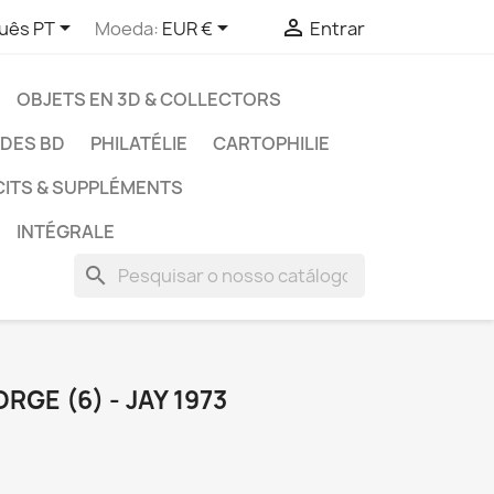



uês PT
Moeda:
EUR €
Entrar
OBJETS EN 3D & COLLECTORS
UDES BD
PHILATÉLIE
CARTOPHILIE
CITS & SUPPLÉMENTS
INTÉGRALE
search
RGE (6) - JAY 1973