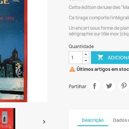
Cette édition de luxe des "Maî
Ce tirage comporte l'intégral
Un encart sous forme de plan
sérigraphie sur tôle inox (cli
Quantidade

ADICION

Últimos artigos em sto
Partilhar
Descrição
Dados 
