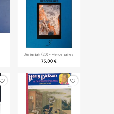
Vista rápida

..
Jérémiah (20) - Mercenaires
75,00 €
vorite_border
favorite_border