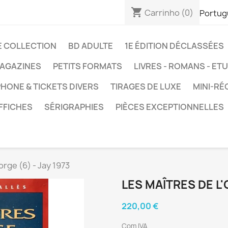
shopping_cart
Carrinho
(0)
Portug
E COLLECTION
BD ADULTE
1E ÉDITION DÉCLASSÉES
AGAZINES
PETITS FORMATS
LIVRES - ROMANS - ET
HONE & TICKETS DIVERS
TIRAGES DE LUXE
MINI-RÉ
FFICHES
SÉRIGRAPHIES
PIÈCES EXCEPTIONNELLES
orge (6) - Jay 1973
LES MAÎTRES DE L'O
220,00 €
Com IVA