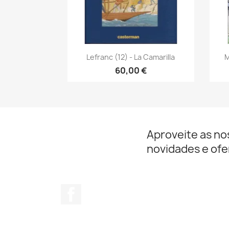
Vista rápida

Lefranc (12) - La Camarilla
M
60,00 €
Aproveite as no
novidades e ofe
Facebook