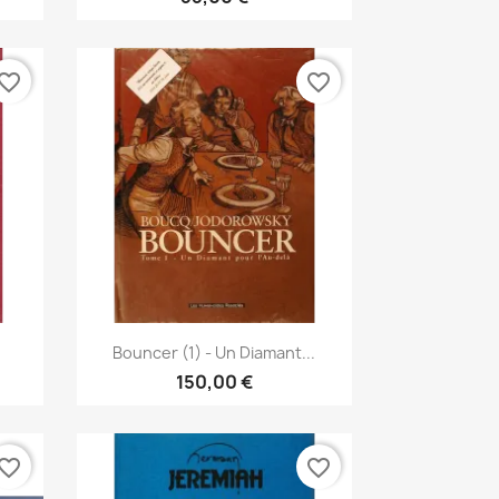
vorite_border
favorite_border
Vista rápida

Bouncer (1) - Un Diamant...
150,00 €
vorite_border
favorite_border