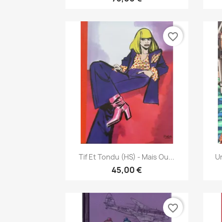
favorite_border
Vista rápida

Tif Et Tondu (HS) - Mais Ou...
Un
45,00 €
favorite_border