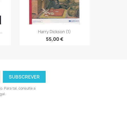
Vista rápida

..
Harry Dickson (1)
55,00 €
 Para tal, consulte a
gal.