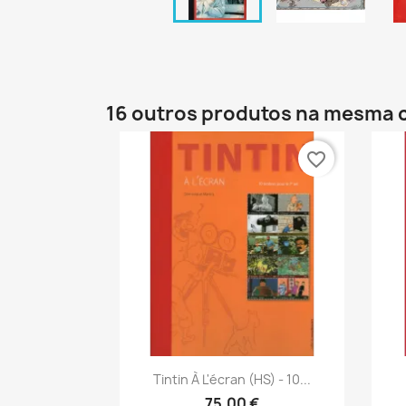
16 outros produtos na mesma 
favorite_border
Vista rápida

Tintin À L'écran (HS) - 10...
75,00 €