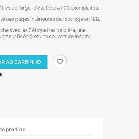
tres de l'orge" à été tirée à 400 exemplaires.
ité des pages intérieures de l'ouvrage en N/B,
che avec les 7 étiquettes de bière, une
quez sur l'icône) et une couverture inédite.
favorite_border
AR AO CARRINHO
ck
do produto