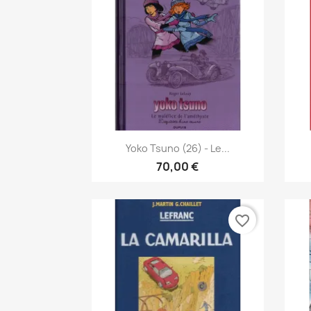
Vista rápida

Yoko Tsuno (26) - Le...
70,00 €
favorite_border