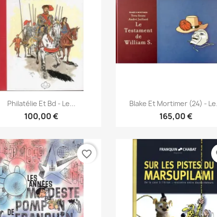
Vista rápida
Vista rápida


Philatélie Et Bd - Le...
Blake Et Mortimer (24) - Le.
100,00 €
165,00 €
favorite_border
fa