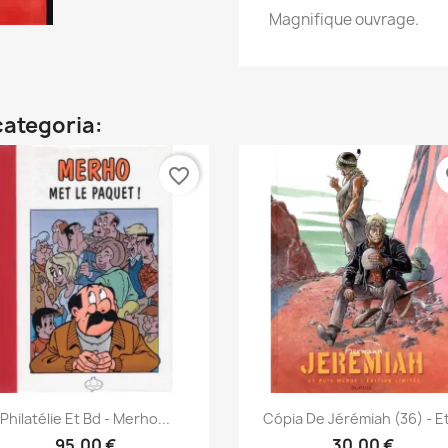
Magnifique ouvrage.
categoria:
favorite_border
fa
Vista rápida
Vista rápida


Philatélie Et Bd - Merho...
Cópia De Jérémiah (36) - Et
95,00 €
30,00 €