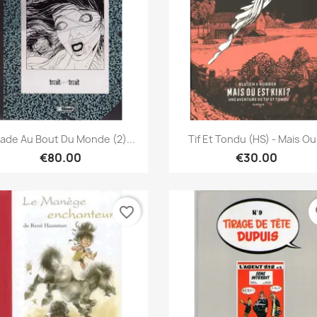
Quick view
Quick view


lade Au Bout Du Monde (2)...
Tif Et Tondu (HS) - Mais Ou.
€80.00
€30.00
favorite_border
fa