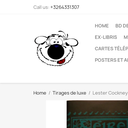
Call us:
+3264331307
HOME
BD D
EX-LIBRIS
M
CARTES TÉLÉP
POSTERS ET A
Home
Tirages de luxe
Lester Cockney 