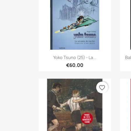
Quick view

Yoko Tsuno (25) - La...
Ba
€60.00
favorite_border