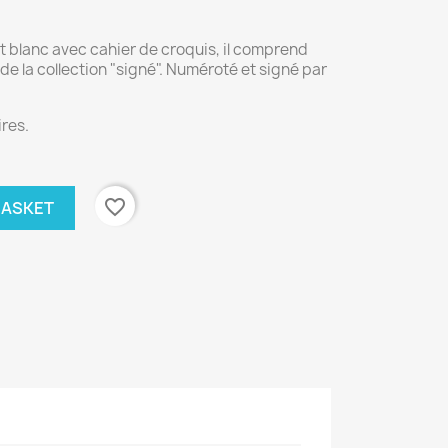
t blanc avec cahier de croquis, il comprend
 de la collection "signé". Numéroté et signé par
ires.
favorite_border
BASKET