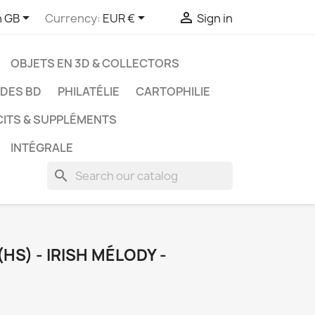



h GB
Currency:
EUR €
Sign in
OBJETS EN 3D & COLLECTORS
UDES BD
PHILATÉLIE
CARTOPHILIE
CITS & SUPPLÉMENTS
INTÉGRALE
search
HS) - IRISH MÉLODY -