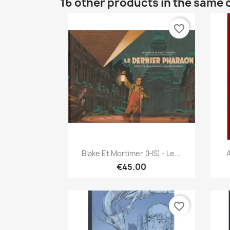
16 other products in the same 
favorite_border
Quick view

Blake Et Mortimer (HS) - Le...
A
€45.00
favorite_border