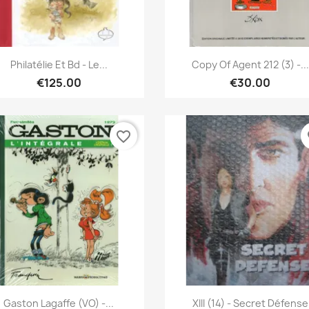
Quick view
Quick view


Philatélie Et Bd - Le...
Copy Of Agent 212 (3) -...
€125.00
€30.00
favorite_border
fa
Quick view
Quick view


Gaston Lagaffe (VO) -...
XIII (14) - Secret Défense