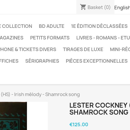
shopping_cart
Basket
(0)
Englis
E COLLECTION
BD ADULTE
1E ÉDITION DÉCLASSÉES
AGAZINES
PETITS FORMATS
LIVRES - ROMANS - ET
HONE & TICKETS DIVERS
TIRAGES DE LUXE
MINI-RÉ
FFICHES
SÉRIGRAPHIES
PIÈCES EXCEPTIONNELLES
(HS) - Irish mélody - Shamrock song
LESTER COCKNEY (
SHAMROCK SONG
€125.00