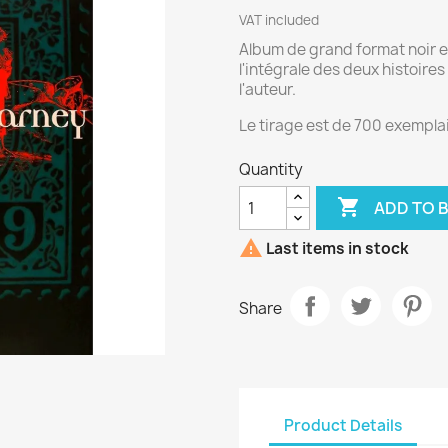
VAT included
Album de grand format noir e
l'intégrale des deux histoires
l'auteur.
Le tirage est de 700 exempla
Quantity

ADD TO 

Last items in stock
Share
Product Details