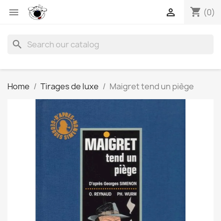
shopping_cart


(0)
search
Home
Tirages de luxe
Maigret tend un piège