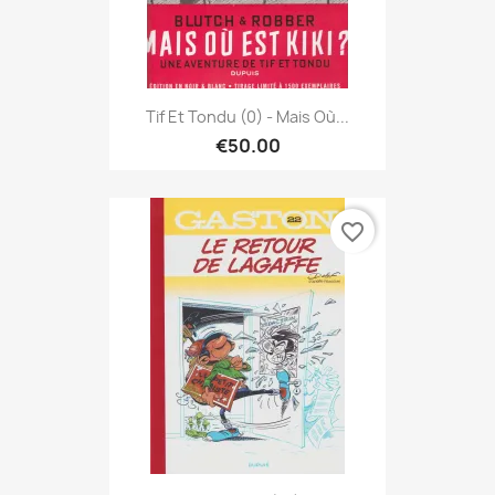
Tif Et Tondu (0) - Mais Où...
€50.00
favorite_border