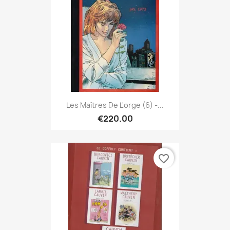
Les Maîtres De L'orge (6) -...
€220.00
favorite_border