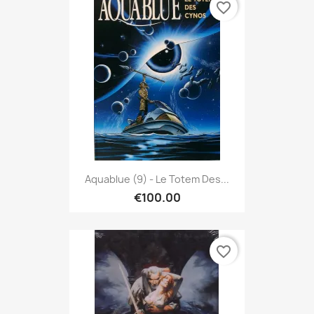
favorite_border
Aquablue (9) - Le Totem Des...
€100.00
favorite_border