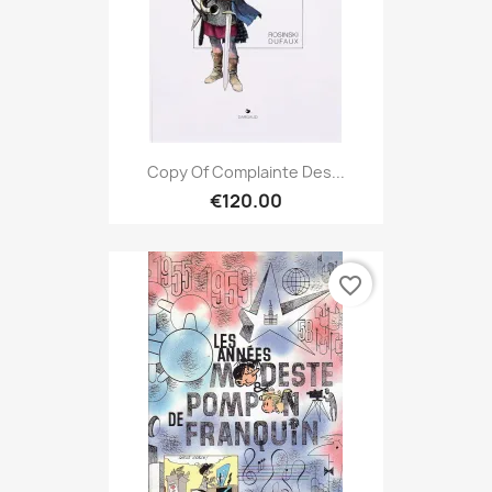
Copy Of Complainte Des...
€120.00
favorite_border