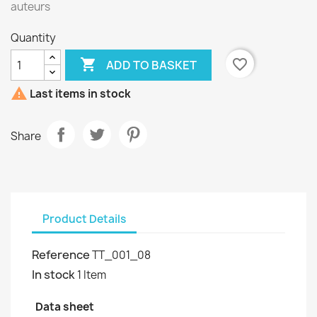
auteurs
Quantity

favorite_border
ADD TO BASKET

Last items in stock
Share
Product Details
Reference
TT_001_08
In stock
1 Item
Data sheet