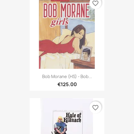
favorite_border
Bob Morane (HS) - Bob...
€125.00
favorite_border