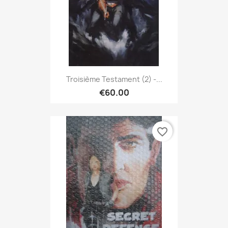
Troisième Testament (2) -...
€60.00
favorite_border