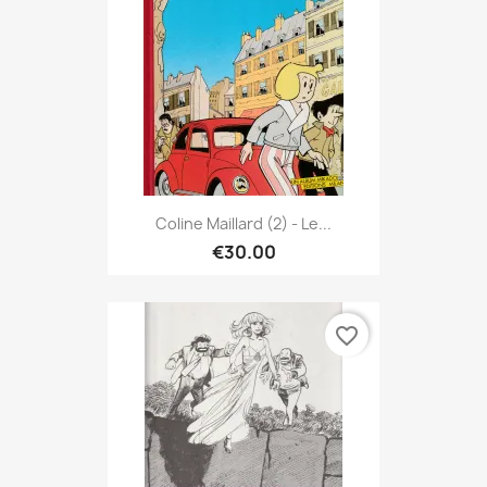
Coline Maillard (2) - Le...
€30.00
favorite_border