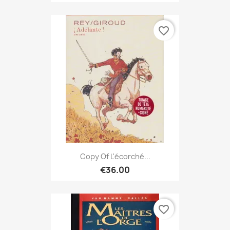
favorite_border
Copy Of L'écorché...
€36.00
favorite_border