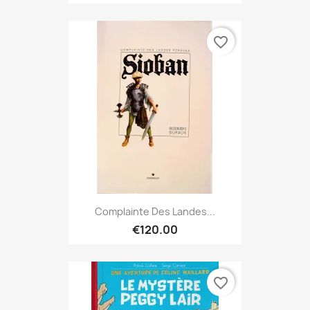
favorite_border
Complainte Des Landes...
€120.00
favorite_border