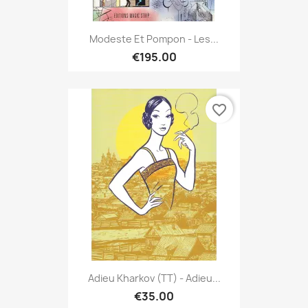
Modeste Et Pompon - Les...
€195.00
favorite_border
Adieu Kharkov (TT) - Adieu...
€35.00