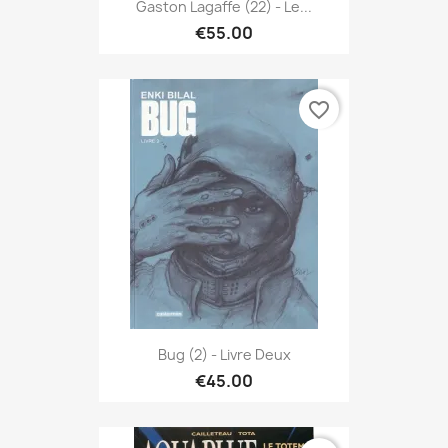
Gaston Lagaffe (22) - Le...
€55.00
favorite_border
Bug (2) - Livre Deux
€45.00