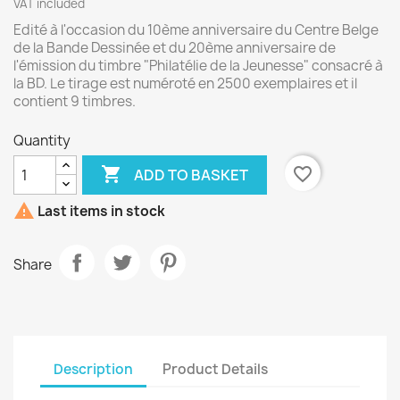
VAT included
Edité à l'occasion du 10ème anniversaire du Centre Belge
de la Bande Dessinée et du 20ème anniversaire de
l'émission du timbre "Philatélie de la Jeunesse" consacré à
la BD. Le tirage est numéroté en 2500 exemplaires et il
contient 9 timbres.
Quantity

favorite_border
ADD TO BASKET

Last items in stock
Share
Description
Product Details