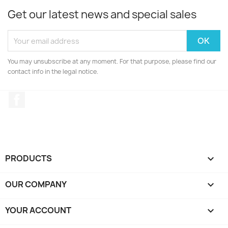
Get our latest news and special sales
You may unsubscribe at any moment. For that purpose, please find our
contact info in the legal notice.
Facebook
PRODUCTS

OUR COMPANY

YOUR ACCOUNT
