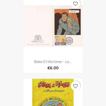
favorite_border
Blake Et Mortimer - Le...
€6.00
favorite_border