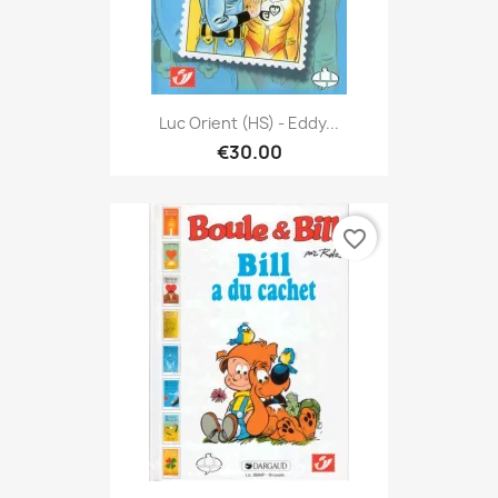
Luc Orient (HS) - Eddy...
€30.00
favorite_border