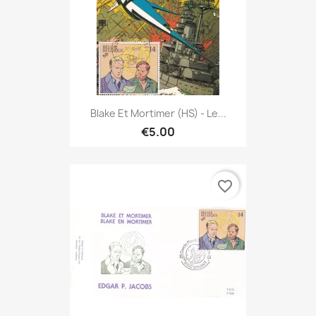
Blake Et Mortimer (HS) - Le...
€5.00
favorite_border