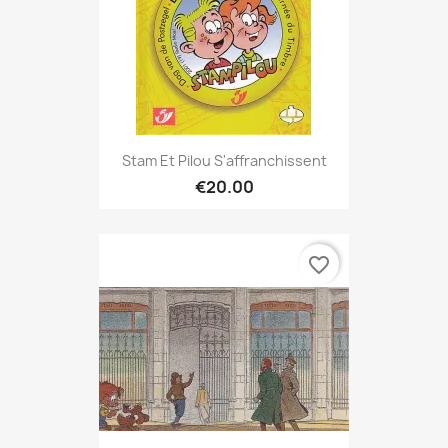
Stam Et Pilou S'affranchissent
€20.00
favorite_border