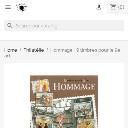
shopping_cart


(0)
search
Home
Philatélie
Hommage - 9 timbres pour le 9e
art