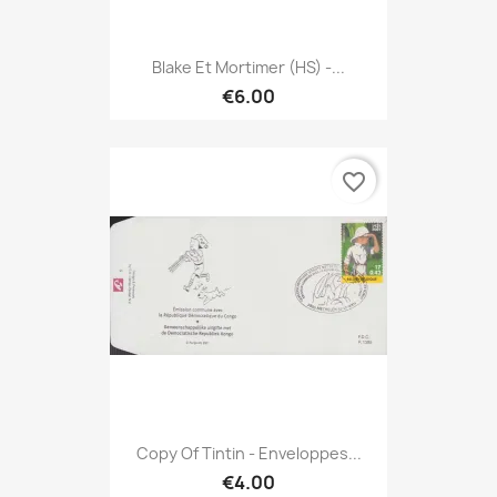
Blake Et Mortimer (HS) -...
€6.00
favorite_border
Copy Of Tintin - Enveloppes...
€4.00