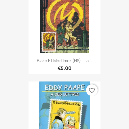
Blake Et Mortimer (HS) - La...
€5.00
favorite_border