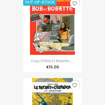
OUT-OF-STOCK
favorite_border
Copy Of Bob Et Bobette -...
€15.00
favorite_border