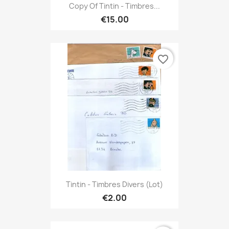
Copy Of Tintin - Timbres...
€15.00
favorite_border
Tintin - Timbres Divers (lot)
€2.00