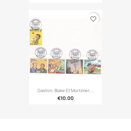
favorite_border
Gaston, Blake Et Mortimer,...
€10.00