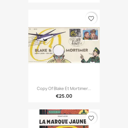
favorite_border
Copy Of Blake Et Mortimer...
€25.00
favorite_border