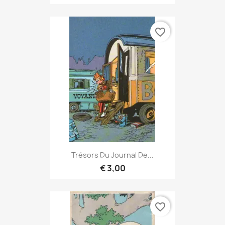
favorite_border
Trésors Du Journal De...
€ 3,00
favorite_border