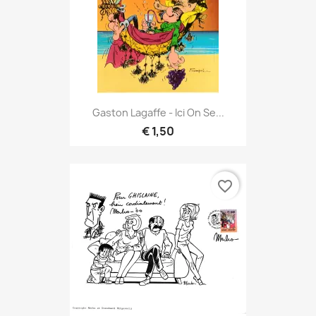
Gaston Lagaffe - Ici On Se...
€ 1,50
favorite_border