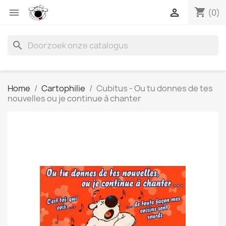
shopping_cart


(0)
search
Home
Cartophilie
Cubitus - Ou tu donnes de tes
nouvelles ou je continue à chanter