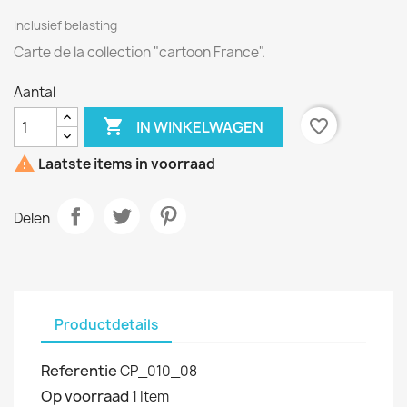
Inclusief belasting
Carte de la collection "cartoon France".
Aantal

favorite_border
IN WINKELWAGEN

Laatste items in voorraad
Delen
Productdetails
Referentie
CP_010_08
Op voorraad
1 Item