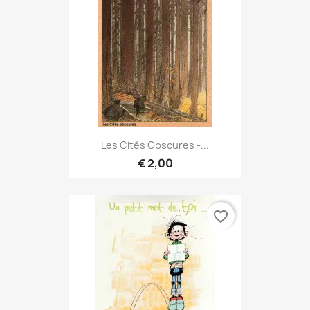
Les Cités Obscures -...
€ 2,00
favorite_border