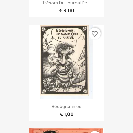
Trésors Du Journal De...
€ 3,00
favorite_border
Bédégrammes
€ 1,00