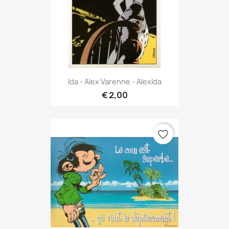
Ida - Alex Varenne - AlexIda
€ 2,00
favorite_border