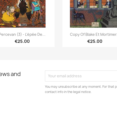
Quick view
Quick view


Percevan (3) - L'épée De...
Copy Of Blake Et Mortimer.
€25.00
€25.00
news and
You may unsubscribe at any moment. For that p
contact info in the legal notice.