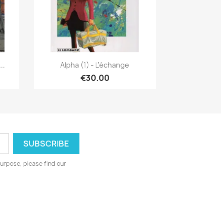
Quick view

..
Alpha (1) - L'échange
€30.00
urpose, please find our