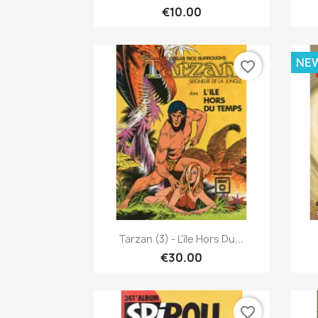
€10.00
NE
favorite_border
Quick view

Tarzan (3) - L'île Hors Du...
€30.00
favorite_border