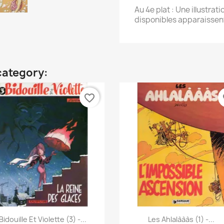
Au 4e plat : Une illustrati
disponibles apparaissen
category:
favorite_border
fa
Quick view
Quick view


Bidouille Et Violette (3) -...
Les Ahlalàààs (1) -...