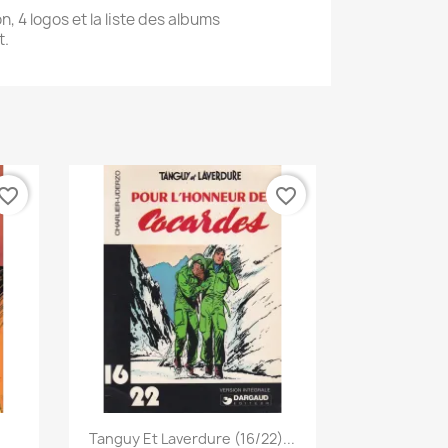
on, 4 logos et la liste des albums
t.
vorite_border
favorite_border
Quick view

Tanguy Et Laverdure (16/22)...