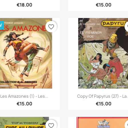
€18.00
€15.00
W
favorite_border
fa
Quick view
Quick view


Les Amazones (1) - Les...
Copy Of Papyrus (27) - La.
€15.00
€15.00
favorite_border
fa