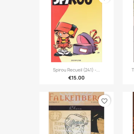
Quick view

Spirou Recueil (241) -...
T
€15.00
favorite_border