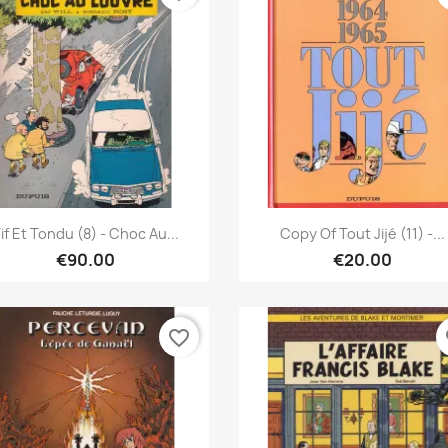
Quick view
Quick view


if Et Tondu (8) - Choc Au...
Copy Of Tout Jijé (11) -...
€90.00
€20.00
favorite_border
fa