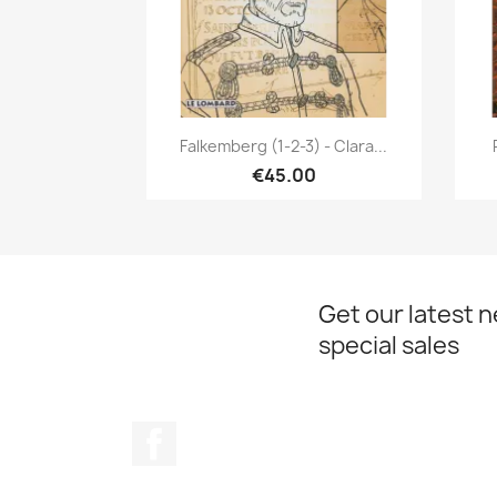
Quick view

Falkemberg (1-2-3) - Clara...
€45.00
Get our latest 
special sales
Facebook