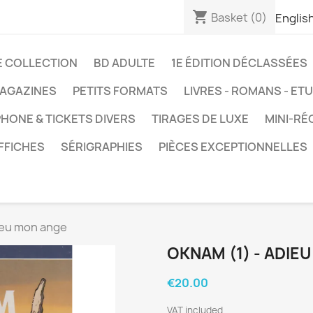
shopping_cart
Basket
(0)
Englis
E COLLECTION
BD ADULTE
1E ÉDITION DÉCLASSÉES
AGAZINES
PETITS FORMATS
LIVRES - ROMANS - ET
HONE & TICKETS DIVERS
TIRAGES DE LUXE
MINI-RÉ
FFICHES
SÉRIGRAPHIES
PIÈCES EXCEPTIONNELLES
ieu mon ange
OKNAM (1) - ADIE
€20.00
VAT included