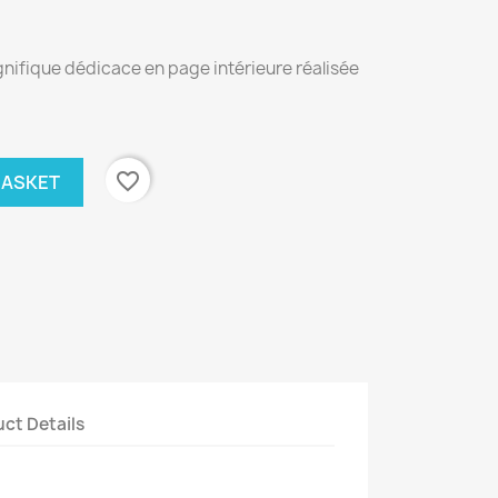
ifique dédicace en page intérieure réalisée
favorite_border
BASKET
ct Details