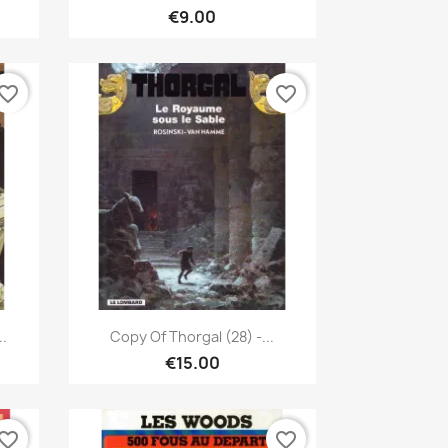
€9.00
vorite_border
favorite_border
Quick view

..
Copy Of Thorgal (28) -...
€15.00
vorite_border
favorite_border