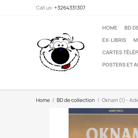
Call us:
+3264331307
HOME
BD D
EX-LIBRIS
M
CARTES TÉLÉP
POSTERS ET A
Home
BD de collection
Oknam (1) - Ad