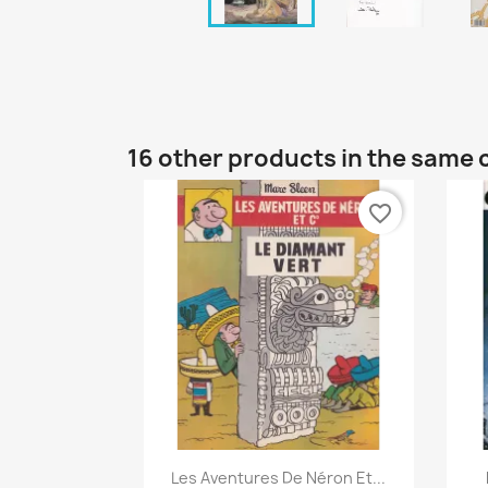
16 other products in the same 
favorite_border
Quick view

Les Aventures De Néron Et...