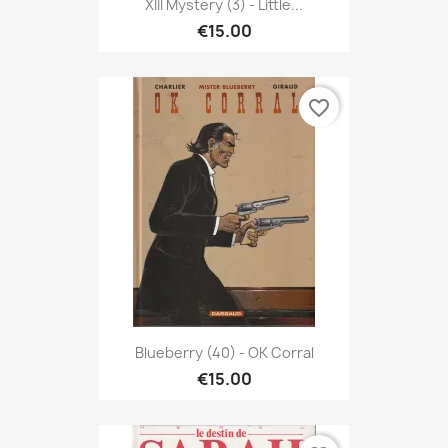
XIII Mystery (3) - Little...
€15.00
favorite_border
Blueberry (40) - OK Corral
€15.00