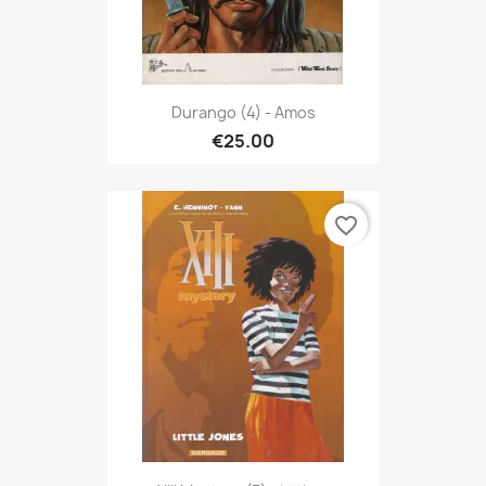
Durango (4) - Amos
€25.00
favorite_border