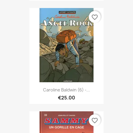
favorite_border
Caroline Baldwin (6) -...
€25.00
favorite_border