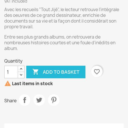
VAT included
Avec les recueils "Tout Jijé", le lecteur retrouve l'intégrale
des oeuvres de ce grand dessinateur, enrichie de
documents sur sa vie et la façon dont il considérait son
propre travail.
Entre ses plus grands albums, on retrouvera de
nombreuses histoires courtes et une foule d'inédits en
album.
Quantity

favorite_border
ADD TO BASKET

Last items in stock
Share