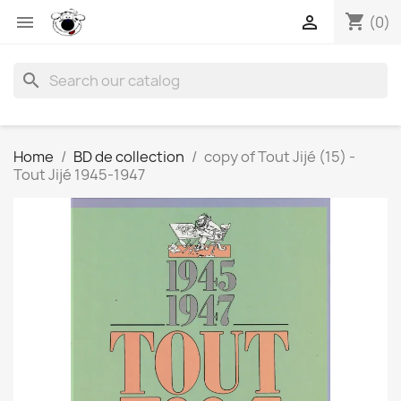
shopping_cart


(0)
search
Home
BD de collection
copy of Tout Jijé (15) -
Tout Jijé 1945-1947