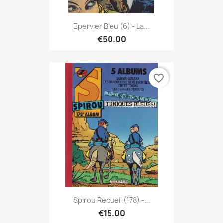
Epervier Bleu (6) - La...
€50.00
favorite_border
Spirou Recueil (178) -...
€15.00