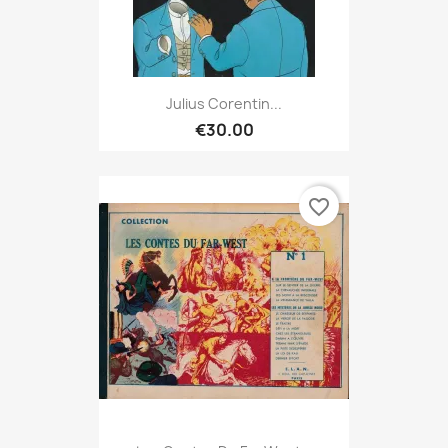
Julius Corentin...
€30.00
favorite_border