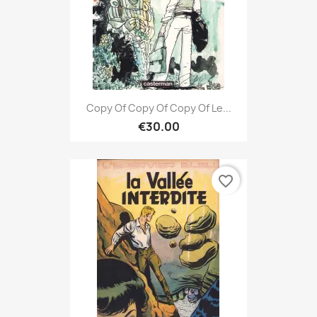
Copy Of Copy Of Copy Of Le...
€30.00
favorite_border