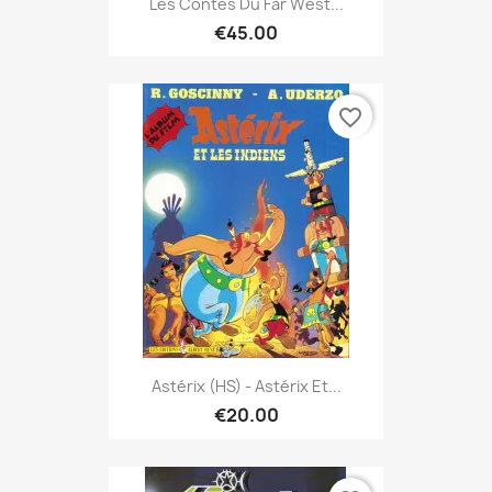
Les Contes Du Far West...
€45.00
favorite_border
Astérix (HS) - Astérix Et...
€20.00