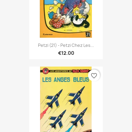
Petzi (21) - Petzi Chez Les...
€12.00
favorite_border