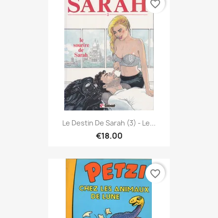
favorite_border
Le Destin De Sarah (3) - Le...
€18.00
favorite_border