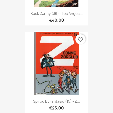
Buck Danny (36) - Les Anges...
€40.00
favorite_border
Spirou Et Fantasio (15) - Z...
€25.00