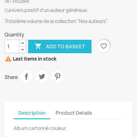
VAT included
L'univers positif d'un auteur généreux.
Troisième volume de la collection "Nos auteurs".
Quantity

favorite_border
ADD TO BASKET

Last items in stock
Share
Description
Product Details
Album cartonné couleur.