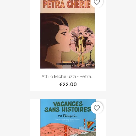
favorite_border
Attilio Micheluzzi - Petra...
€22.00
favorite_border