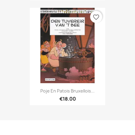
favorite_border
Poje En Patois Bruxellois...
€18.00