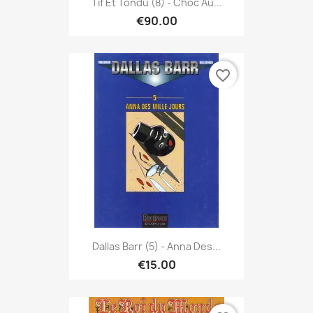
Tif Et Tondu (8) - Choc Au...
€90.00
favorite_border
Dallas Barr (5) - Anna Des...
€15.00