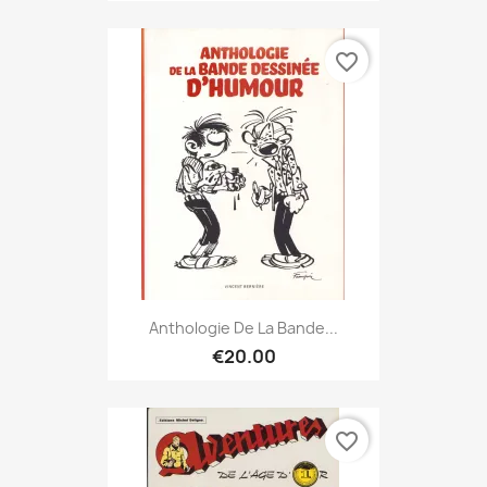
favorite_border
Anthologie De La Bande...
€20.00
favorite_border