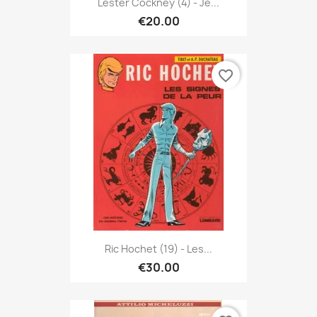
Lester Cockney (4) - Je...
€20.00
favorite_border
Ric Hochet (19) - Les...
€30.00