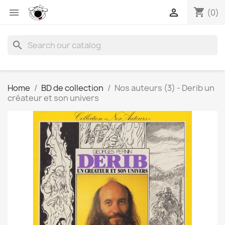
shopping_cart


(0)
search
Home
BD de collection
Nos auteurs (3) - Derib un
créateur et son univers