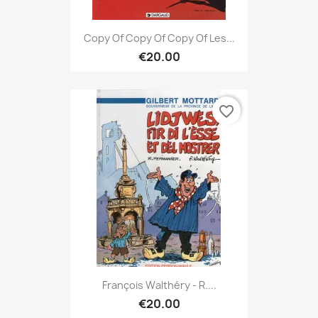
Copy Of Copy Of Copy Of Les...
€20.00
favorite_border
François Walthéry - R....
€20.00