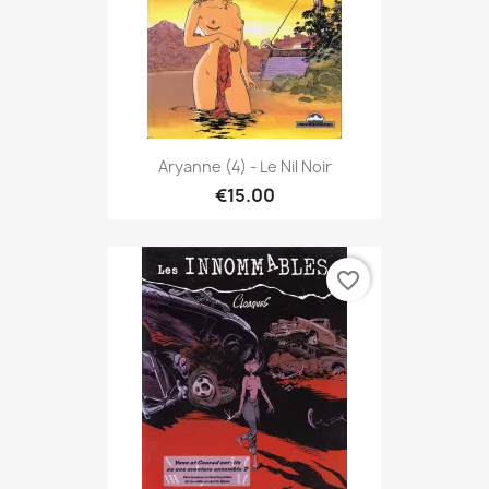
Aryanne (4) - Le Nil Noir
€15.00
favorite_border