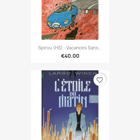
Spirou (HS) - Vacances Sans...
€40.00
favorite_border