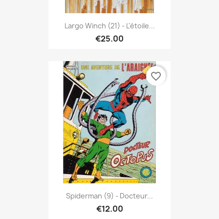
Largo Winch (21) - L'étoile...
€25.00
favorite_border
Spiderman (9) - Docteur...
€12.00