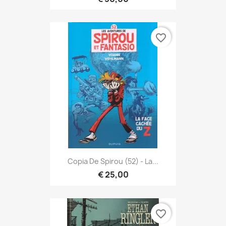
favorite_border
Copia De Spirou (52) - La...
€ 25,00
favorite_border