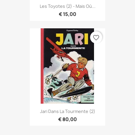
Les Toyotes (2) - Mais Où...
€ 15,00
favorite_border
Jari Dans La Tourmente (2)
€ 80,00