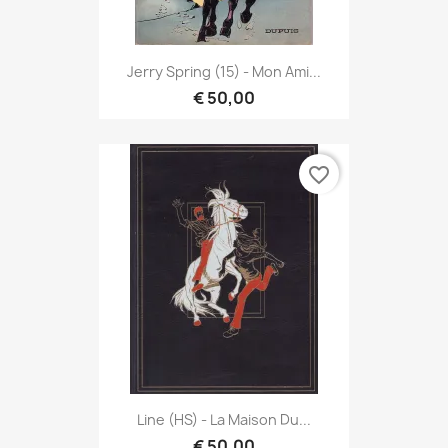
Jerry Spring (15) - Mon Ami...
€ 50,00
favorite_border
Line (HS) - La Maison Du...
€ 50,00