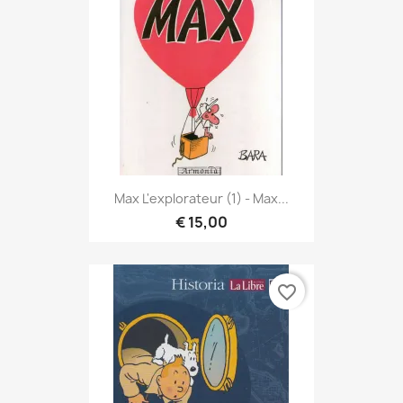
Max L'explorateur (1) - Max...
€ 15,00
favorite_border