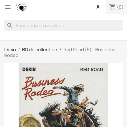
shopping_cart


(0)
search
Inicio
BD de collection
Red Road (5) - Business
Rodeo