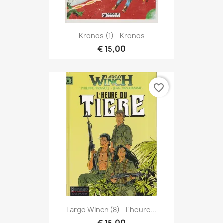
Kronos (1) - Kronos
€ 15,00
favorite_border
Largo Winch (8) - L'heure...
€ 15,00