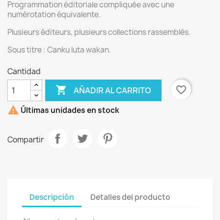
Programmation éditoriale compliquée avec une
numérotation équivalente.
Plusieurs éditeurs, plusieurs collections rassemblés.
Sous titre : Canku luta wakan.
Cantidad

favorite_border
AÑADIR AL CARRITO

Últimas unidades en stock
Compartir
Descripción
Detalles del producto