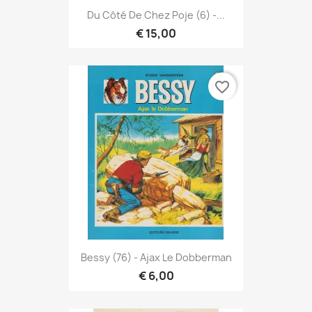
Du Côté De Chez Poje (6) -...
€ 15,00
favorite_border
Bessy (76) - Ajax Le Dobberman
€ 6,00