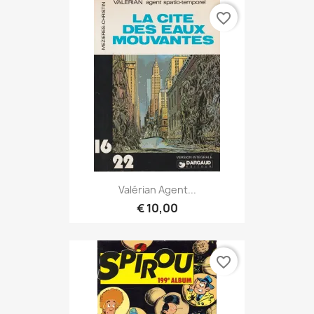
favorite_border
Valérian Agent...
€ 10,00
favorite_border