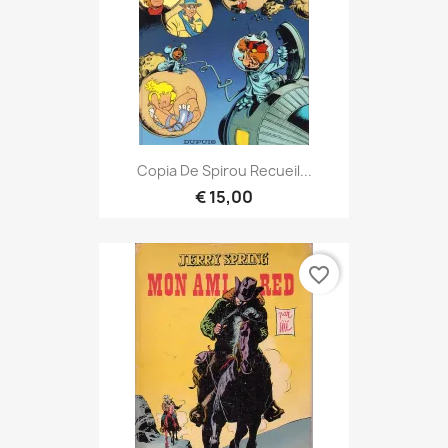
Copia De Spirou Recueil...
€ 15,00
favorite_border