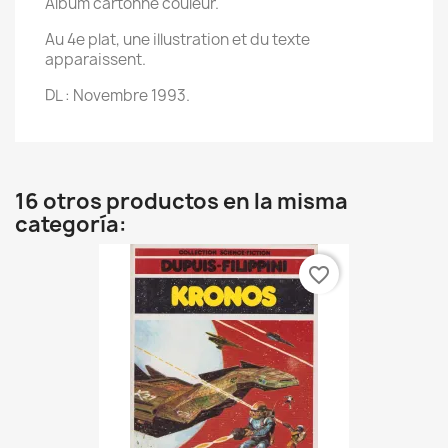
Album cartonné couleur.
Au 4e plat, une illustration et du texte
apparaissent.
DL : Novembre 1993.
16 otros productos en la misma
categoría:
favorite_border