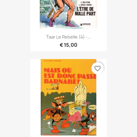
Taar Le Rebelle (4) -...
€ 15,00
favorite_border