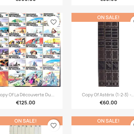
ON SALE!
favorite_border
fa
Quick view
Quick view


opy Of La Découverte Du...
Copy Of Astérix (1-2-3) -..
€125.00
€60.00
ON SALE!
ON SALE!
favorite_border
fa