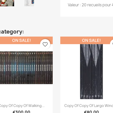
Valeur : 20 recueils pour
category:
ON SALE!
ON SALE!
favorite_border
fa
Quick view
Quick view


Copy Of Copy Of Walking...
Copy Of Copy Of Largo Winc
€300.00
€80.00