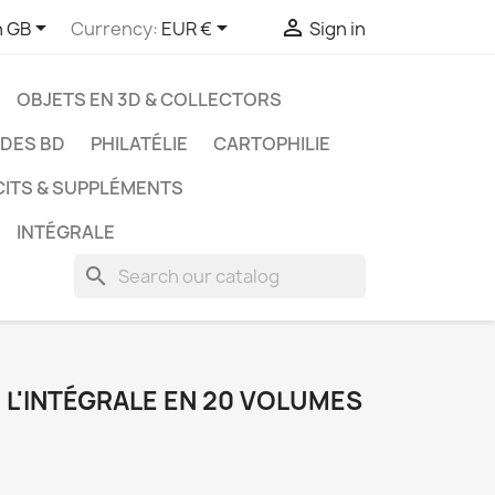



h GB
Currency:
EUR €
Sign in
OBJETS EN 3D & COLLECTORS
UDES BD
PHILATÉLIE
CARTOPHILIE
CITS & SUPPLÉMENTS
INTÉGRALE
search
- L'INTÉGRALE EN 20 VOLUMES