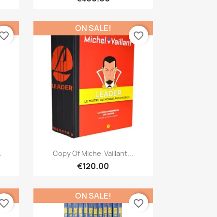
ON SALE!
vorite_border
favorite_border
Quick view

.
Copy Of Michel Vaillant...
€120.00
ON SALE!
vorite_border
favorite_border