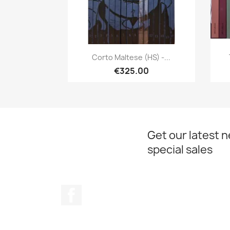
Quick view

Corto Maltese (HS) -...
€325.00
Get our latest 
special sales
Facebook