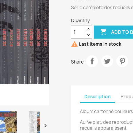
Série complète des recueils d
Quantity

ADD TO 

Last items in stock
Share
Description
Produ
Album cartonné couleurs
Au 4e plat, des reproduct

recueils apparaissent.