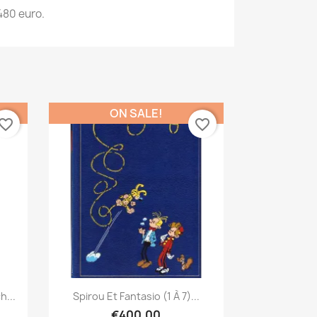
 480 euro.
ON SALE!
vorite_border
favorite_border
Quick view

h...
Spirou Et Fantasio (1 À 7)...
€400.00