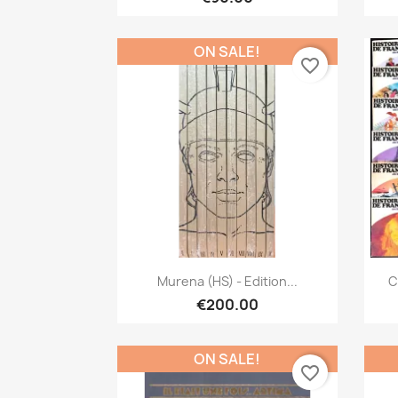
ON SALE!
favorite_border
Quick view

Murena (HS) - Edition...
C
€200.00
ON SALE!
favorite_border