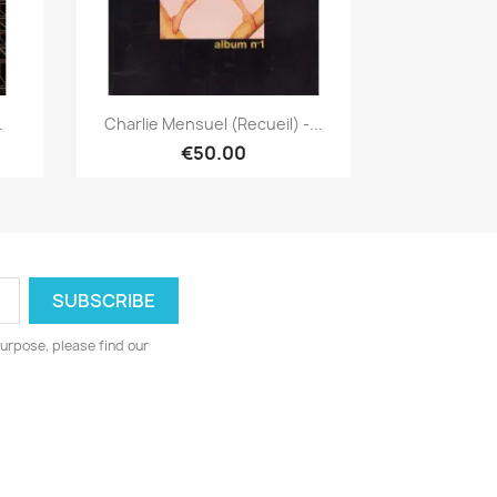
Quick view

.
Charlie Mensuel (Recueil) -...
€50.00
urpose, please find our