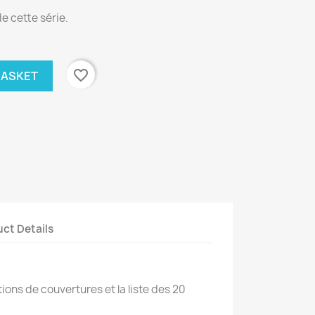
e cette série.
favorite_border
BASKET
ct Details
ions de couvertures et la liste des 20