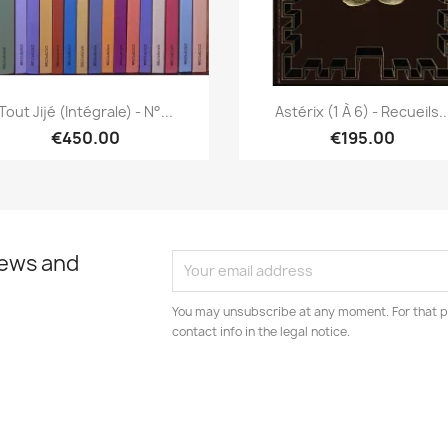
Quick view
Quick view


Tout Jijé (Intégrale) - N°...
Astérix (1 À 6) - Recueils..
€450.00
€195.00
news and
You may unsubscribe at any moment. For that p
contact info in the legal notice.