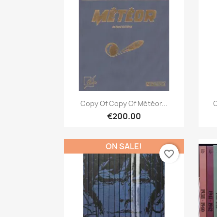
Quick view

Copy Of Copy Of Météor...
C
€200.00
ON SALE!
favorite_border