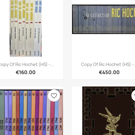
Quick view
Quick view


opy Of Ric Hochet (HS) -...
Copy Of Ric Hochet (HS) -.
€160.00
€450.00
favorite_border
fa