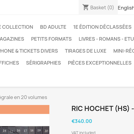
shopping_cart
Basket
(0)
Englis
E COLLECTION
BD ADULTE
1E ÉDITION DÉCLASSÉES
AGAZINES
PETITS FORMATS
LIVRES - ROMANS - ET
HONE & TICKETS DIVERS
TIRAGES DE LUXE
MINI-RÉ
FFICHES
SÉRIGRAPHIES
PIÈCES EXCEPTIONNELLES
tégrale en 20 volumes
RIC HOCHET (HS) 
€340.00
VAT included