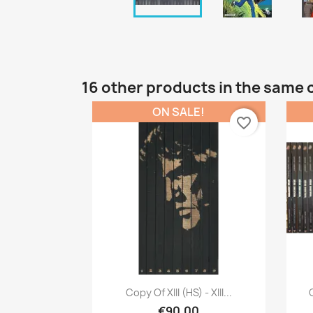
16 other products in the same 
ON SALE!
favorite_border
Quick view

Copy Of XIII (HS) - XIII...
€90.00