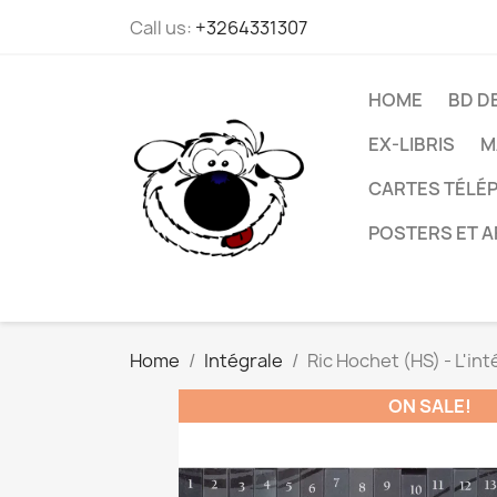
Call us:
+3264331307
HOME
BD D
EX-LIBRIS
M
CARTES TÉLÉP
POSTERS ET A
Home
Intégrale
Ric Hochet (HS) - L'in
ON SALE!