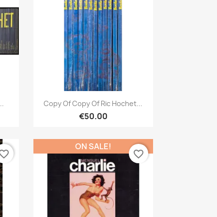
Quick view

..
Copy Of Copy Of Ric Hochet...
€50.00
ON SALE!
vorite_border
favorite_border