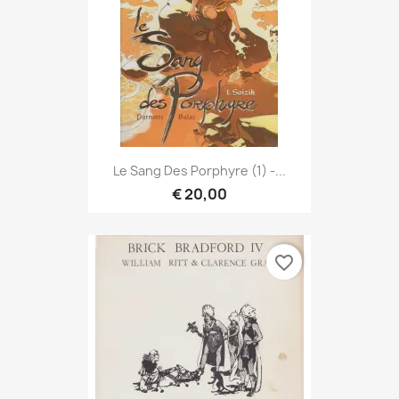
Le Sang Des Porphyre (1) -...
€ 20,00
favorite_border