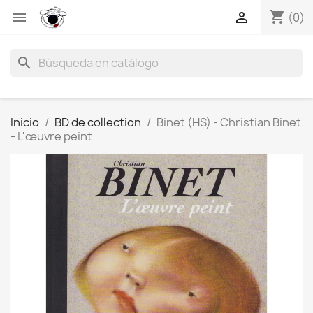
shopping_cart


(0)
search
Inicio
BD de collection
Binet (HS) - Christian Binet
- L'œuvre peint