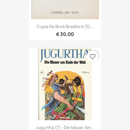
Copia De Brick Bradford (5)...
€ 30,00
favorite_border
Jugurtha (7) - Die Mauer Am...