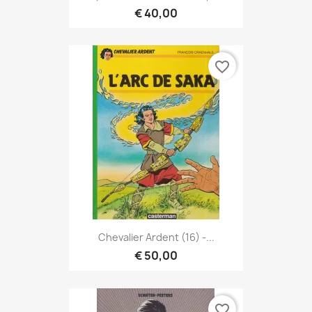
€ 40,00
favorite_border
Chevalier Ardent (16) -...
€ 50,00
favorite_border