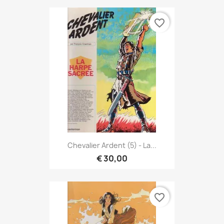
favorite_border
Chevalier Ardent (5) - La...
€ 30,00
favorite_border