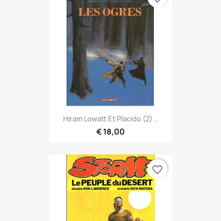
Hiram Lowatt Et Placido (2)...
€ 18,00
favorite_border