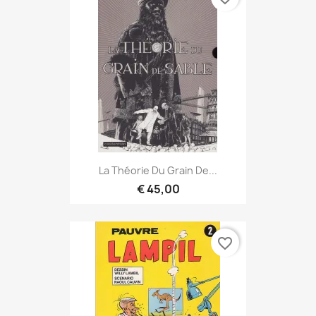
La Théorie Du Grain De...
€ 45,00
favorite_border