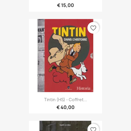
€ 15,00
favorite_border
Tintin (HS) - Coffret...
€ 40,00
favorite_border