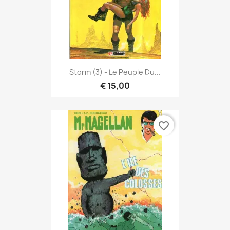
Storm (3) - Le Peuple Du...
€ 15,00
favorite_border