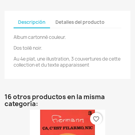
Descripción
Detalles del producto
Album cartonné couleur.
Dos toilé noir.
Au 4e plat, une illustration, 3 couvertures de cette
collection et du texte apparaissent
16 otros productos en la misma
categoría:
favorite_border