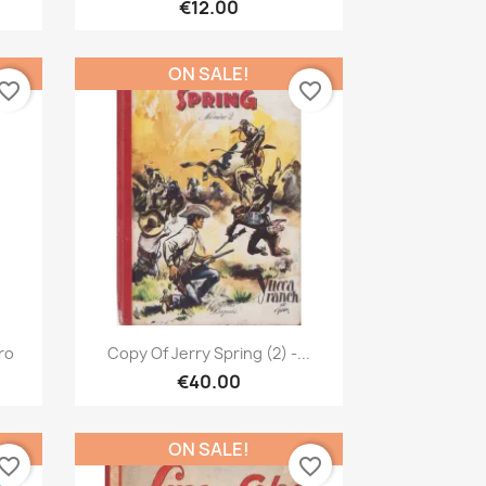
€12.00
ON SALE!
vorite_border
favorite_border
Quick view

éro
Copy Of Jerry Spring (2) -...
€40.00
ON SALE!
vorite_border
favorite_border