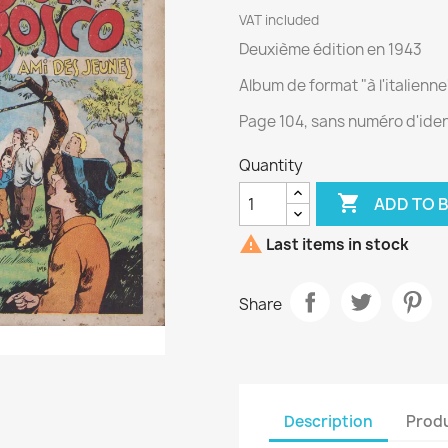
VAT included
Deuxième édition en 1943
Album de format "à l'italienne"
Page 104, sans numéro d'iden
Quantity

ADD TO 

Last items in stock
Share
Description
Produ