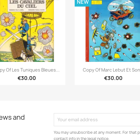
NEW
Quick view
Quick view


py Of Les Tuniques Bleues...
Copy Of Marc Lebut Et Son.
€30.00
€30.00
news and
You may unsubscribe at any moment. For that p
contact info in the legal notice.