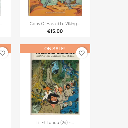
Quick view

..
Copy Of Harald Le Viking...
€15.00
ON SALE!
vorite_border
favorite_border
Quick view

.
Tif Et Tondu (24) -...