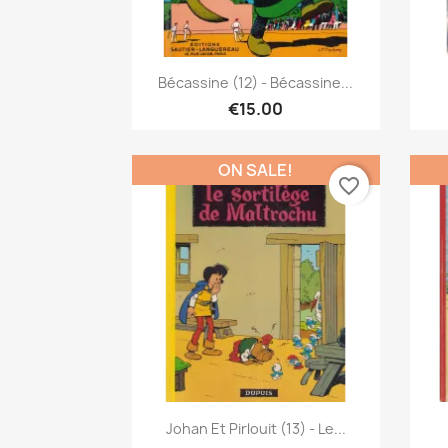
Quick view

Bécassine (12) - Bécassine...
€15.00
ON SALE!
favorite_border
Quick view

Johan Et Pirlouit (13) - Le...