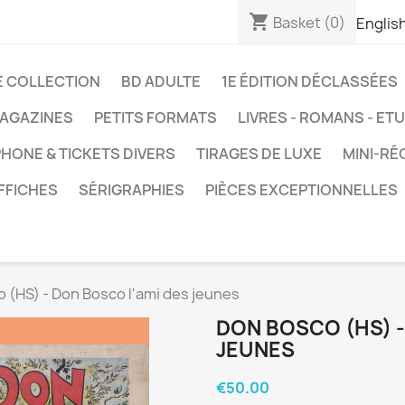
shopping_cart
Basket
(0)
Englis
E COLLECTION
BD ADULTE
1E ÉDITION DÉCLASSÉES
AGAZINES
PETITS FORMATS
LIVRES - ROMANS - ET
HONE & TICKETS DIVERS
TIRAGES DE LUXE
MINI-RÉ
FFICHES
SÉRIGRAPHIES
PIÈCES EXCEPTIONNELLES
 (HS) - Don Bosco l'ami des jeunes
DON BOSCO (HS) -
JEUNES
€50.00