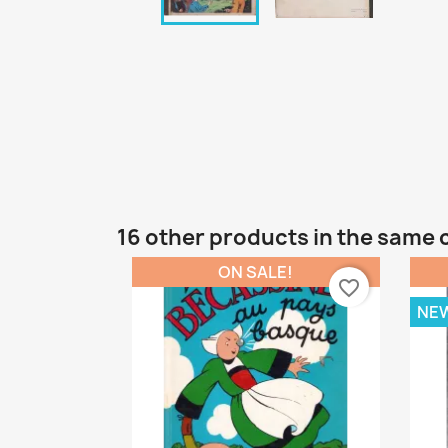
16 other products in the same 
ON SALE!
favorite_border
NE