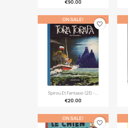
€90.00
ON SALE!
favorite_border
Quick view

Spirou Et Fantasio (23) -...
€20.00
ON SALE!
favorite_border