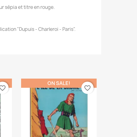
 sépia et titre en rouge.
ication "Dupuis - Charleroi - Paris".
ON SALE!
vorite_border
favorite_border