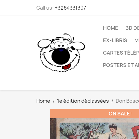
Call us:
+3264331307
HOME
BD D
EX-LIBRIS
M
CARTES TÉLÉP
POSTERS ET A
Home
1e édition déclassées
Don Bosco
ON SALE!