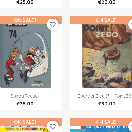
€25.00
€20.00
ON SALE!
ON SALE!
favorite_border
fa
Quick view
Quick view


Spirou Recueil
Epervier Bleu (7) - Point Z
€35.00
€30.00
ON SALE!
ON SALE!
favorite_border
fa