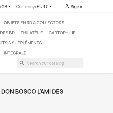



h GB
Currency:
EUR €
Sign in
OBJETS EN 3D & COLLECTORS
UDES BD
PHILATÉLIE
CARTOPHILIE
CITS & SUPPLÉMENTS
INTÉGRALE
search
 DON BOSCO L'AMI DES