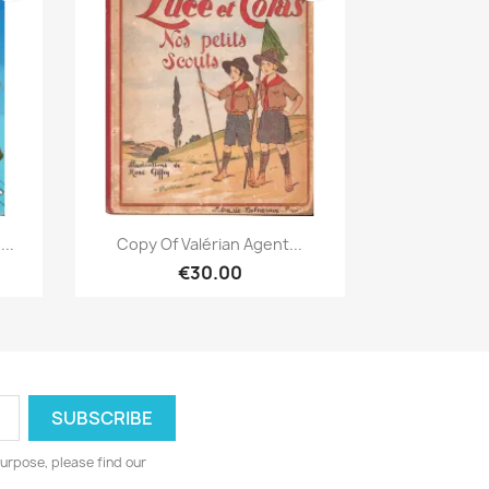
Quick view

..
Copy Of Valérian Agent...
€30.00
urpose, please find our