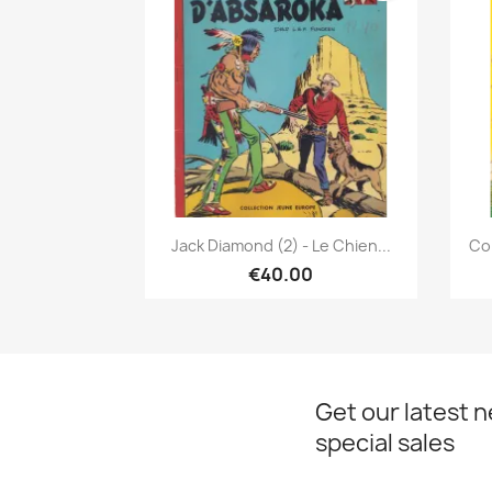
Quick view

Jack Diamond (2) - Le Chien...
Co
€40.00
Get our latest 
special sales