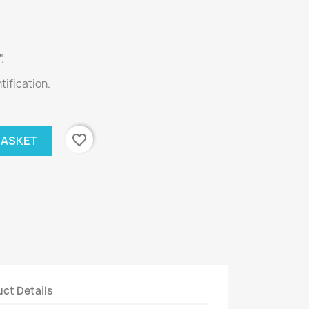
.
tification.
favorite_border
BASKET
ct Details