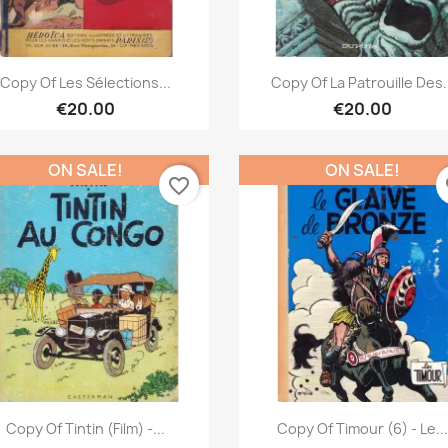
Quick view
Quick view


Copy Of Les Sélections...
Copy Of La Patrouille Des.
€20.00
€20.00
ON SALE!
ON SALE!
favorite_border
fa
Quick view
Quick view


Copy Of Tintin (Film) -...
Copy Of Timour (6) - Le..