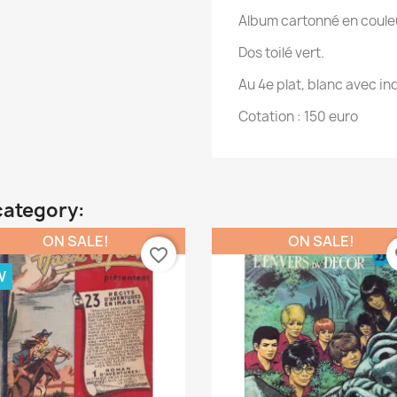
Album cartonné en couleur
Dos toilé vert.
Au 4e plat, blanc avec ind
Cotation : 150 euro
category:
ON SALE!
ON SALE!
favorite_border
fa
W