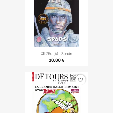
XIII 25e (4) - Spads
20,00 €
favorite_border