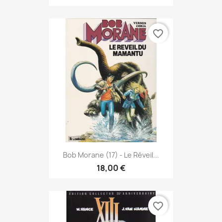
favorite_border
Bob Morane (17) - Le Réveil...
18,00 €
favorite_border