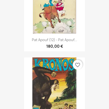
Pat Apouf (12) - Pat Apouf...
180,00 €
favorite_border