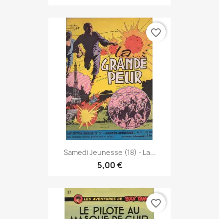
favorite_border
Samedi Jeunesse (18) - La...
5,00 €
favorite_border