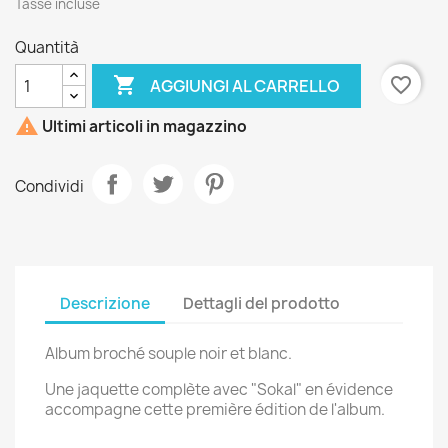
Tasse incluse
Quantità

favorite_border
AGGIUNGI AL CARRELLO

Ultimi articoli in magazzino
Condividi
Descrizione
Dettagli del prodotto
Album broché souple noir et blanc.
Une jaquette complète avec "Sokal" en évidence
accompagne cette première édition de l'album.