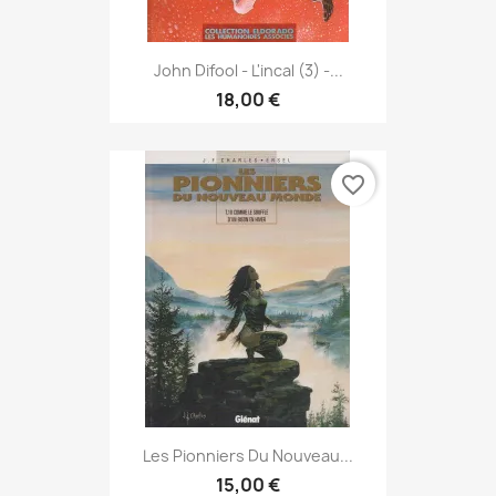
John Difool - L'incal (3) -...
18,00 €
favorite_border
Les Pionniers Du Nouveau...
15,00 €