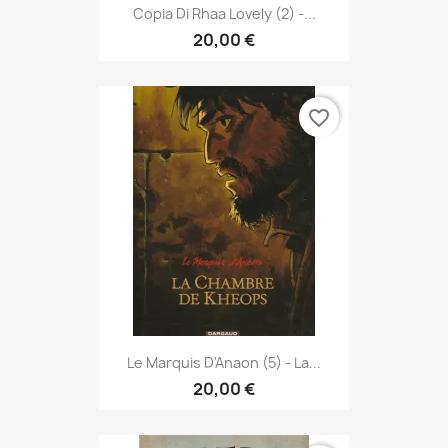
Copia Di Rhaa Lovely (2) -...
20,00 €
favorite_border
Le Marquis D'Anaon (5) - La...
20,00 €