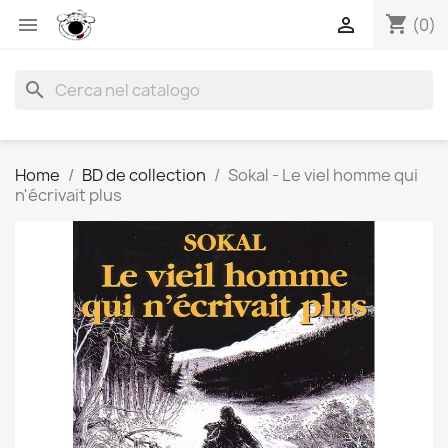
shopping_cart


(0)
search
Home
BD de collection
Sokal - Le viel homme qui
n'écrivait plus