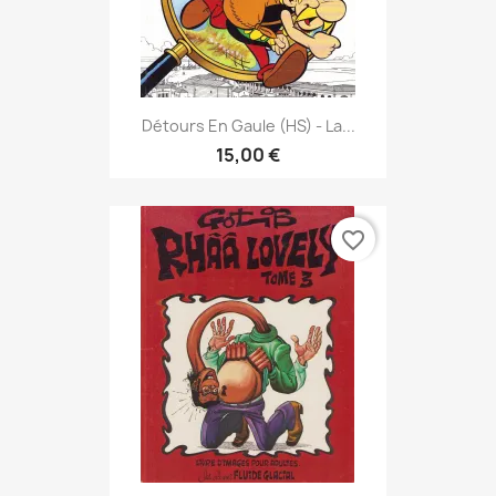
Détours En Gaule (HS) - La...
15,00 €
favorite_border