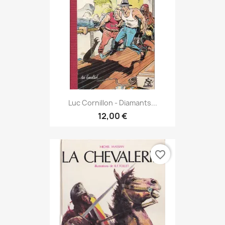
Luc Cornillon - Diamants...
12,00 €
favorite_border