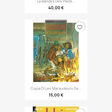
La Bandes Des Pieds...
40,00 €
favorite_border
Copia Di Les Maraudeurs De...
15,00 €