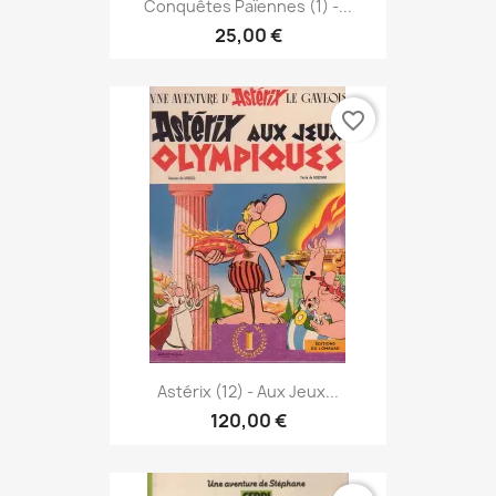
Conquêtes Païennes (1) -...
25,00 €
favorite_border
Astérix (12) - Aux Jeux...
120,00 €