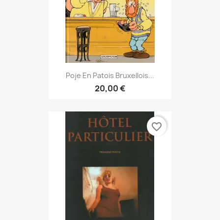
Poje En Patois Bruxellois...
20,00 €
favorite_border