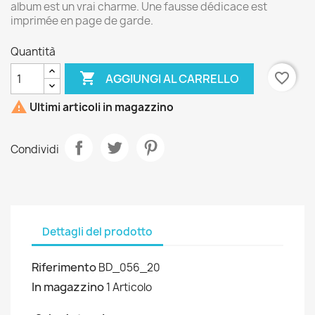
album est un vrai charme. Une fausse dédicace est
imprimée en page de garde.
Quantità

favorite_border
AGGIUNGI AL CARRELLO

Ultimi articoli in magazzino
Condividi
Dettagli del prodotto
Riferimento
BD_056_20
In magazzino
1 Articolo