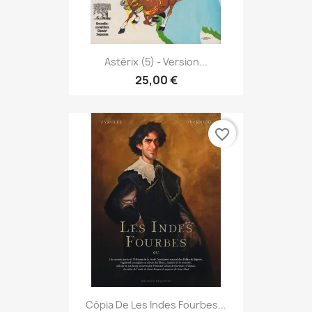
Astérix (5) - Version...
25,00 €
favorite_border
Cópia De Les Indes Fourbes...