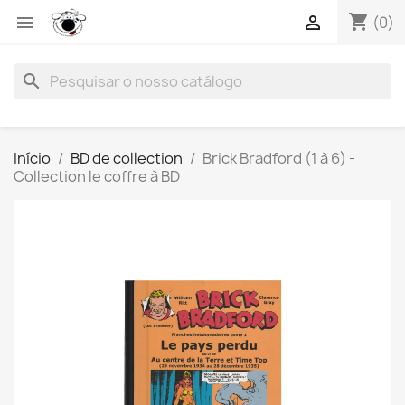
shopping_cart


(0)
search
Início
BD de collection
Brick Bradford (1 à 6) -
Collection le coffre à BD