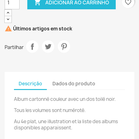

favorite_border
ADICIONAR AO CARRINHO

Últimos artigos em stock
Partilhar
Descrição
Dados do produto
Album cartonné couleur avec un dos toilé noir.
Tous les volumes sont numéroté.
Au 4e plat, une illustration et la liste des albums
disponibles apparaissent.