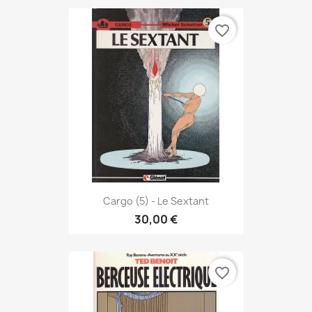
favorite_border
Cargo (5) - Le Sextant
30,00 €
favorite_border