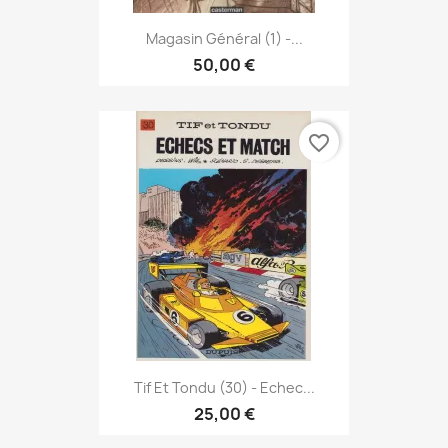
Magasin Général (1) -...
50,00 €
favorite_border
Tif Et Tondu (30) - Echec...
25,00 €