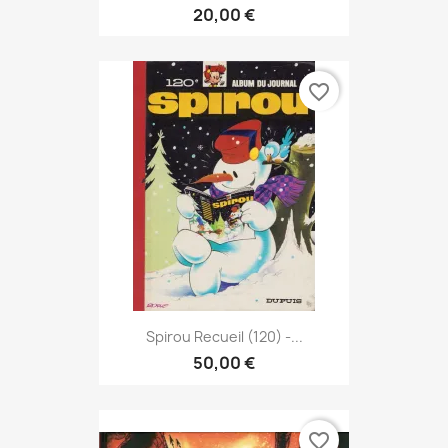
20,00 €
favorite_border
Spirou Recueil (120) -...
50,00 €
favorite_border