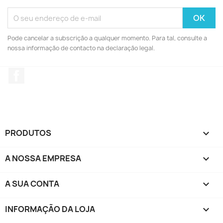
Pode cancelar a subscrição a qualquer momento. Para tal, consulte a
nossa informação de contacto na declaração legal.
Facebook
PRODUTOS

A NOSSA EMPRESA

A SUA CONTA

INFORMAÇÃO DA LOJA
keyboard_arrow_down