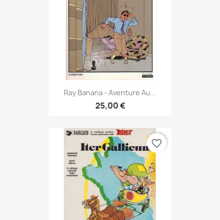
Ray Banana - Aventure Au...
25,00 €
favorite_border