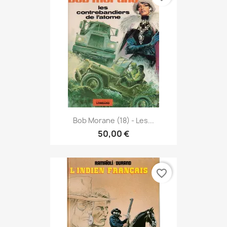
Bob Morane (18) - Les...
50,00 €
favorite_border