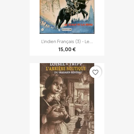
L'indien Français (3) - Le...
15,00 €
favorite_border