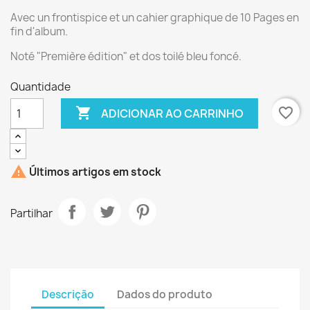
Avec un frontispice et un cahier graphique de 10 Pages en
fin d'album.
Noté "Première édition" et dos toilé bleu foncé.
Quantidade

favorite_border
ADICIONAR AO CARRINHO

Últimos artigos em stock
Partilhar
Descrição
Dados do produto