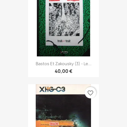
Bastos Et Zakousky (3) - Le...
40,00 €
favorite_border