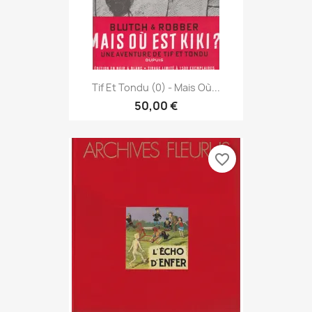
Tif Et Tondu (0) - Mais Où...
50,00 €
favorite_border