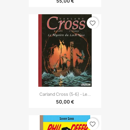
55,00 €
favorite_border
Carland Cross (5-6) - Le...
50,00 €
favorite_border