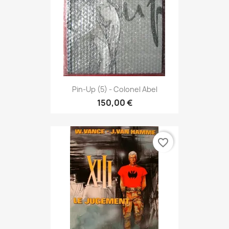
Pin-Up (5) - Colonel Abel
150,00 €
favorite_border