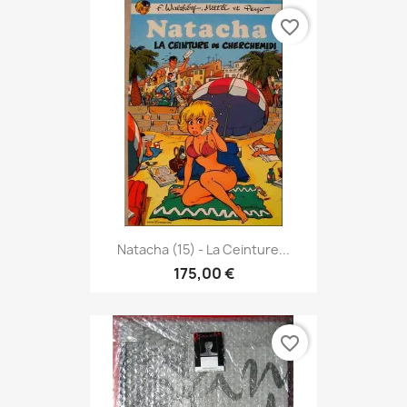
favorite_border
Natacha (15) - La Ceinture...
175,00 €
favorite_border