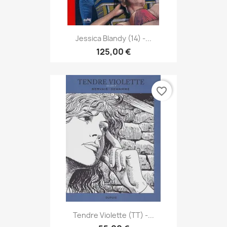
Jessica Blandy (14) -...
125,00 €
favorite_border
Tendre Violette (TT) -...