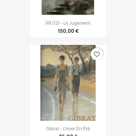
XIII (12) - Le Jugement
150,00 €
favorite_border
Gibrat - L'hiver En Été