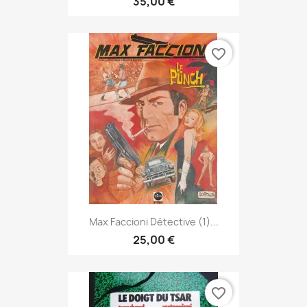
35,00 €
favorite_border
Max Faccioni Détective (1)...
25,00 €
favorite_border