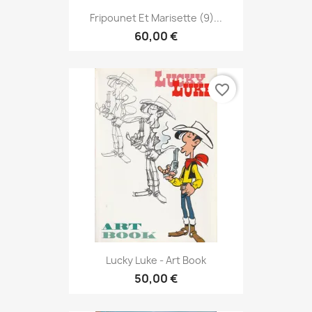
Fripounet Et Marisette (9)...
60,00 €
favorite_border
Lucky Luke - Art Book
50,00 €