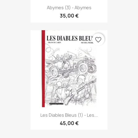
Abymes (3) - Abymes
35,00 €
favorite_border
Les Diables Bleus (1) - Les...
45,00 €