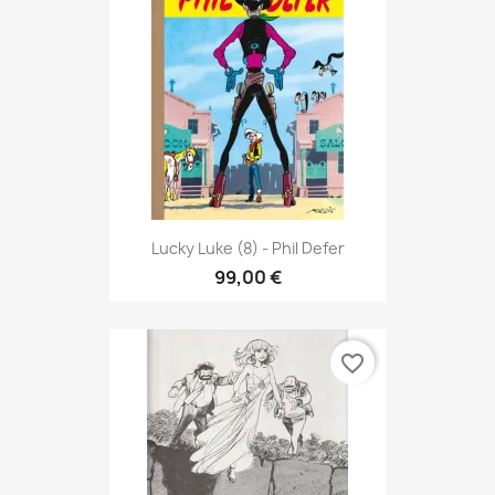
Lucky Luke (8) - Phil Defer
99,00 €
favorite_border