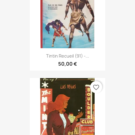
Tintin Recueil (91) -...
50,00 €
favorite_border