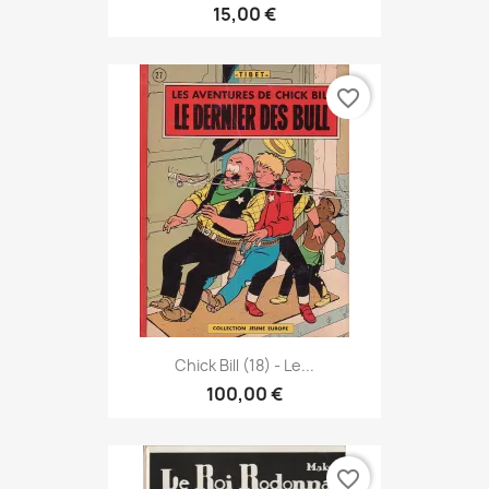
15,00 €
favorite_border
Chick Bill (18) - Le...
100,00 €
favorite_border