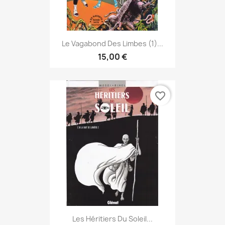
Le Vagabond Des Limbes (1)...
15,00 €
favorite_border
Les Héritiers Du Soleil...