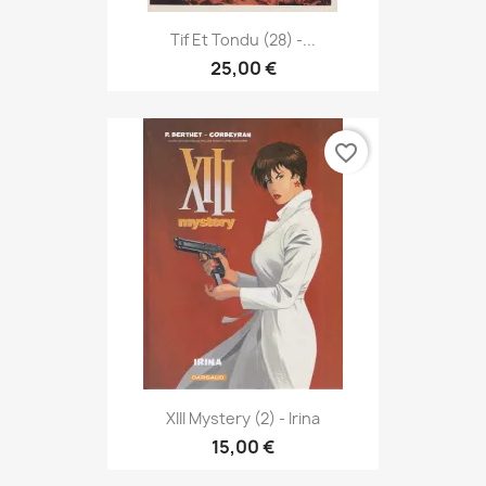
Tif Et Tondu (28) -...
25,00 €
favorite_border
XIII Mystery (2) - Irina
15,00 €