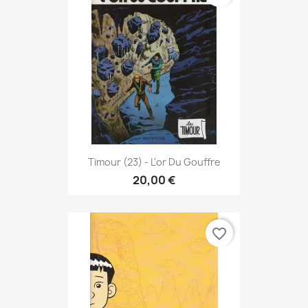
Timour (23) - L'or Du Gouffre
20,00 €
favorite_border