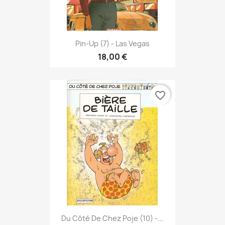
Pin-Up (7) - Las Vegas
18,00 €
favorite_border
Du Côté De Chez Poje (10) -...