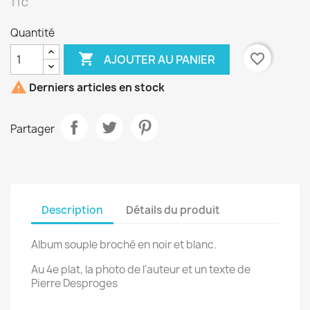
TTC
Quantité

favorite_border
AJOUTER AU PANIER

Derniers articles en stock
Partager
Description
Détails du produit
Album souple broché en noir et blanc.
Au 4e plat, la photo de l'auteur et un texte de
Pierre Desproges