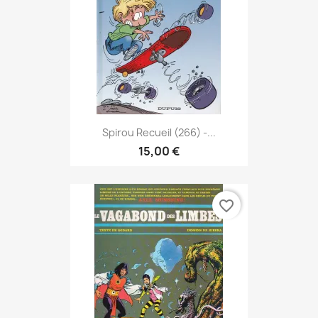
Spirou Recueil (266) -...
15,00 €
favorite_border