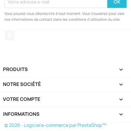
Vous pouvez vous désinscrire à tout moment. Vous trouverez pour cela
nos informations de contact dans les conditions d'utilisation du site.
Facebook
PRODUITS

NOTRE SOCIÉTÉ

VOTRE COMPTE

INFORMATIONS
keyboard_arrow_down
© 2026 - Logiciel e-commerce par PrestaShop™