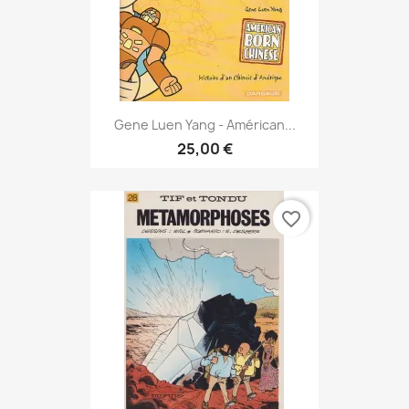
Gene Luen Yang - Américan...
25,00 €
favorite_border