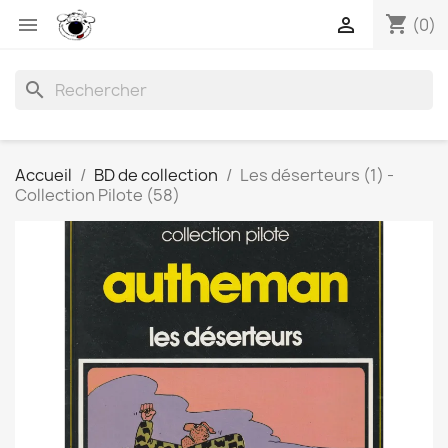
shopping_cart


(0)
search
Accueil
BD de collection
Les déserteurs (1) -
Collection Pilote (58)