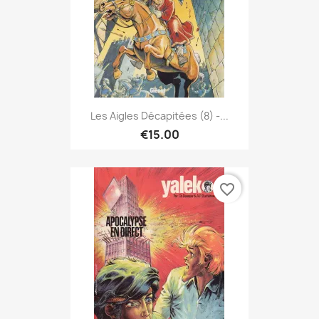
Les Aigles Décapitées (8) -...
€15.00
favorite_border