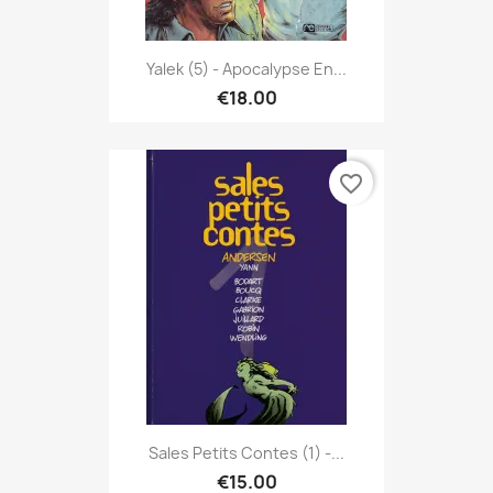
Yalek (5) - Apocalypse En...
€18.00
favorite_border
Sales Petits Contes (1) -...
€15.00