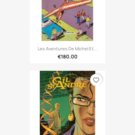
Les Aventures De Michel Et...
€180.00
favorite_border