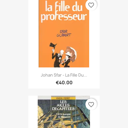
favorite_border
Johan Sfar - La Fille Du...
€40.00
favorite_border