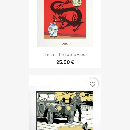
Tintin - Le Lotus Bleu
25,00 €
favorite_border