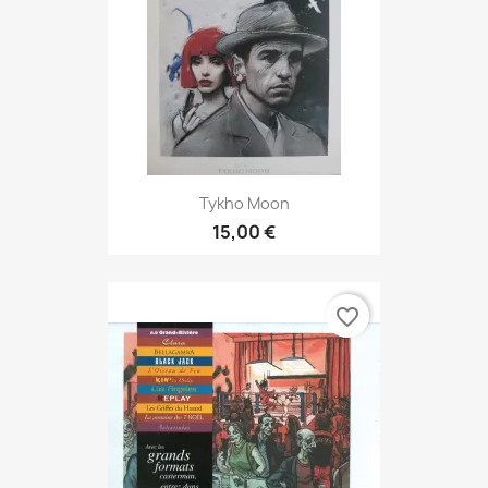
Tykho Moon
15,00 €
favorite_border