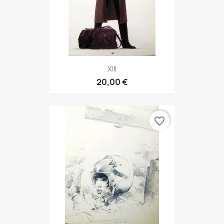
XIII
20,00 €
favorite_border