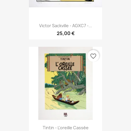
Victor Sackville - AGXC7 -...
25,00 €
favorite_border
Tintin - L'oreille Cassée