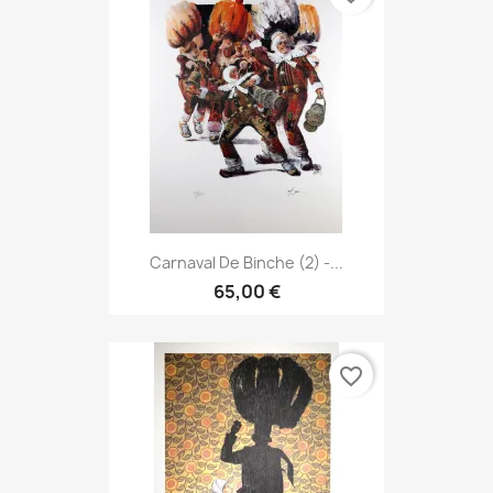
Carnaval De Binche (2) -...
65,00 €
favorite_border