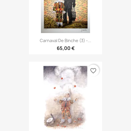
Carnaval De Binche (3) -...
65,00 €
favorite_border