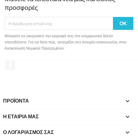
προσφορές
Μπορείτε να ακυρώσετε την εγγραφή σας στο ενημερωτικό δελτίο
οποτεδήποτε. Για να δείτε πώς, ανατρέξτε στα στοιχεία επικοινωνίας στην
Ανακοίνωση Νομικού Περιεχομένου.
Facebook
ΠΡΟΪΌΝΤΑ

Η ΕΤΑΙΡΊΑ ΜΑΣ

Ο ΛΟΓΑΡΙΑΣΜΌΣ ΣΑΣ
