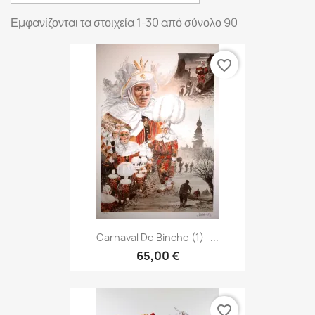
Εμφανίζονται τα στοιχεία 1-30 από σύνολο 90
favorite_border
Carnaval De Binche (1) -...
65,00 €
favorite_border