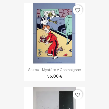
favorite_border
Spirou - Mystère À Champignac
55,00 €
favorite_border