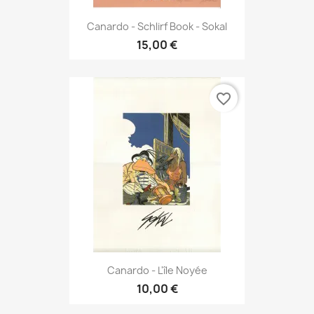
Canardo - Schlirf Book - Sokal
15,00 €
favorite_border
Canardo - L'île Noyée
10,00 €