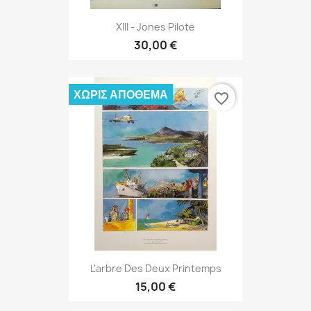
XIII - Jones Pilote
30,00 €
ΧΩΡΊΣ ΑΠΌΘΕΜΑ
favorite_border
L'arbre Des Deux Printemps
15,00 €