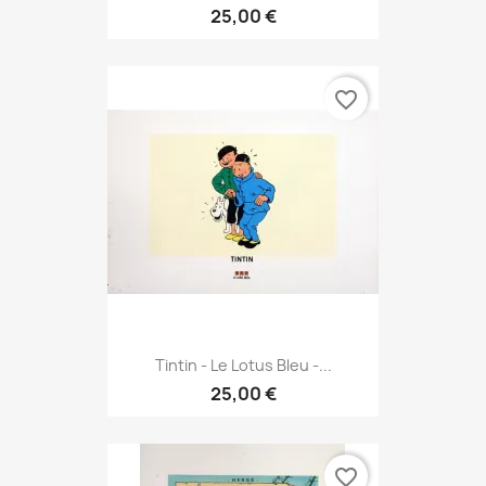
25,00 €
favorite_border
Tintin - Le Lotus Bleu -...
25,00 €
favorite_border