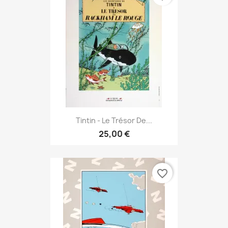
Tintin - Le Trésor De...
25,00 €
favorite_border