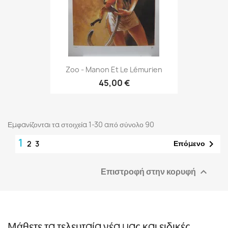
Zoo - Manon Et Le Lémurien
45,00 €
Εμφανίζονται τα στοιχεία 1-30 από σύνολο 90
1

Επόμενο
2
3
Επιστροφή στην κορυφή

Μάθετε τα τελευταία νέα μας και ειδικές