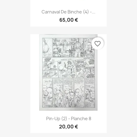
Carnaval De Binche (4) -...
65,00 €
favorite_border
Pin-Up (2) - Planche 8
20,00 €