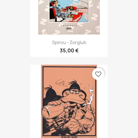
Spirou - Zorglub
35,00 €
favorite_border