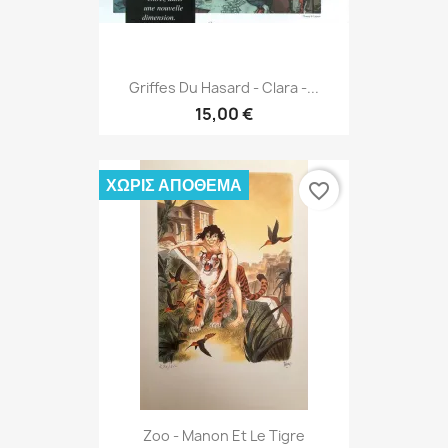
Griffes Du Hasard - Clara -...
15,00 €
ΧΩΡΊΣ ΑΠΌΘΕΜΑ
favorite_border
Zoo - Manon Et Le Tigre