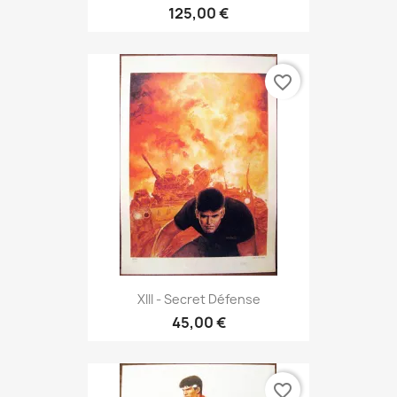
125,00 €
favorite_border
XIII - Secret Défense
45,00 €
favorite_border