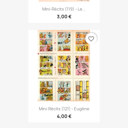
Mini-Récits (119) - Le...
3,00 €
favorite_border
Mini-Récits (121) - Eugène
4,00 €