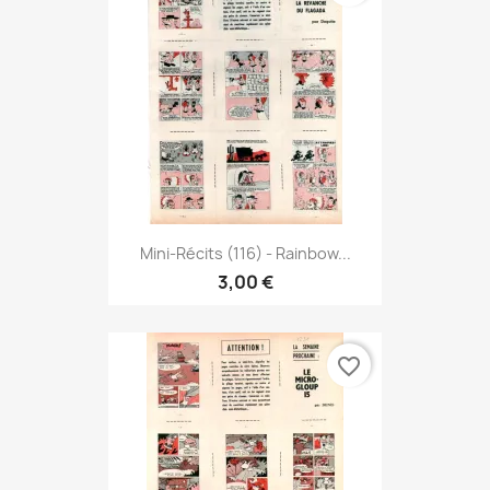
Mini-Récits (116) - Rainbow...
3,00 €
favorite_border