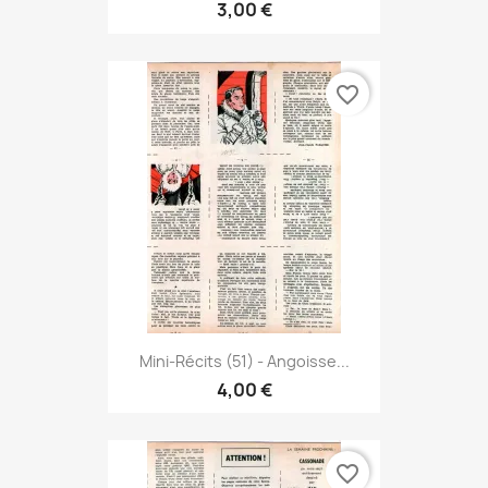
3,00 €
favorite_border
Mini-Récits (51) - Angoisse...
4,00 €
favorite_border