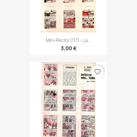
Mini-Récits (117) - La...
3,00 €
favorite_border