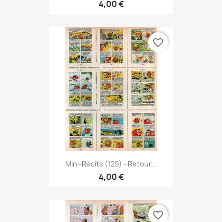
4,00 €
favorite_border
Mini-Récits (129) - Retour...
4,00 €
favorite_border