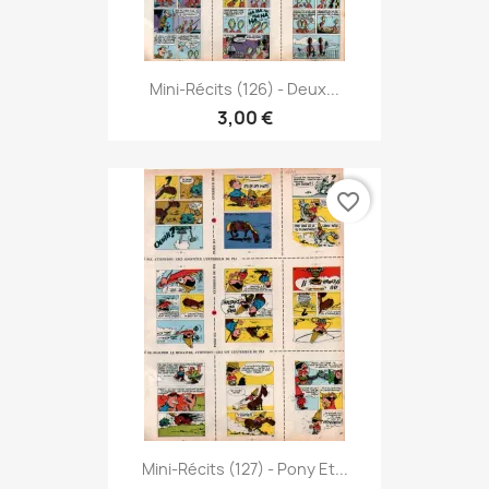
Mini-Récits (126) - Deux...
3,00 €
favorite_border
Mini-Récits (127) - Pony Et...