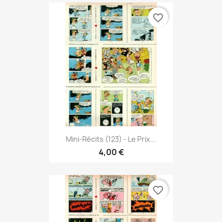
favorite_border
Mini-Récits (123) - Le Prix...
4,00 €
favorite_border