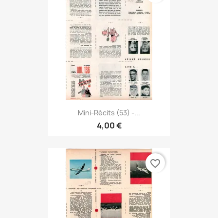
Mini-Récits (53) -...
4,00 €
favorite_border