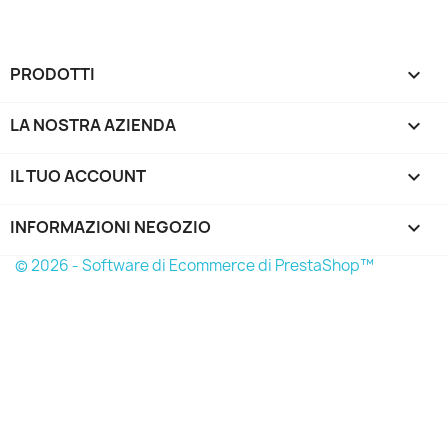
PRODOTTI

LA NOSTRA AZIENDA

IL TUO ACCOUNT

INFORMAZIONI NEGOZIO
keyboard_arrow_down
© 2026 - Software di Ecommerce di PrestaShop™