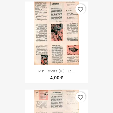
favorite_border
Mini-Récits (18) - Le...
4,00 €
favorite_border