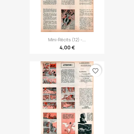
Mini-Récits (12) -...
4,00 €
favorite_border