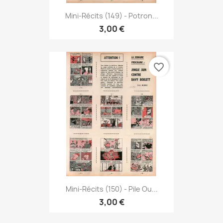
Mini-Récits (149) - Potron...
3,00 €
favorite_border
Mini-Récits (150) - Pile Ou...
3,00 €