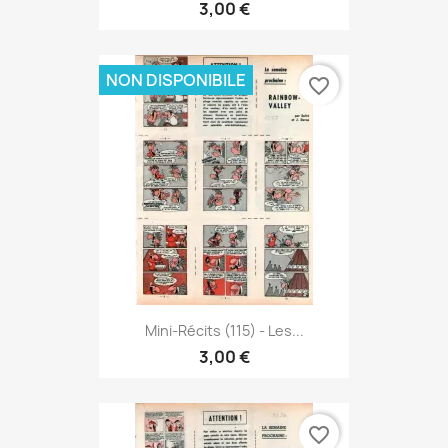
3,00 €
NON DISPONIBILE
favorite_border
Mini-Récits (115) - Les...
3,00 €
favorite_border