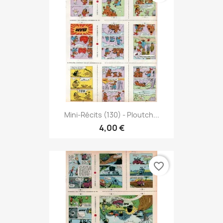
Mini-Récits (130) - Ploutch...
4,00 €
favorite_border