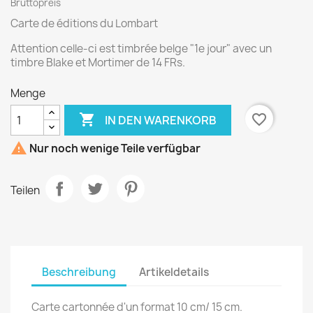
Bruttopreis
Carte de éditions du Lombart
Attention celle-ci est timbrée belge "1e jour" avec un
timbre Blake et Mortimer de 14 FRs.
Menge

favorite_border
IN DEN WARENKORB

Nur noch wenige Teile verfügbar
Teilen
Beschreibung
Artikeldetails
Carte cartonnée d'un format 10 cm/ 15 cm.