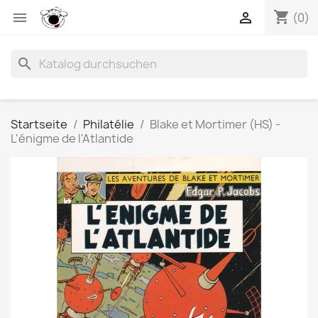
shopping_cart


(0)
search
Startseite
Philatélie
Blake et Mortimer (HS) -
L'énigme de l'Atlantide