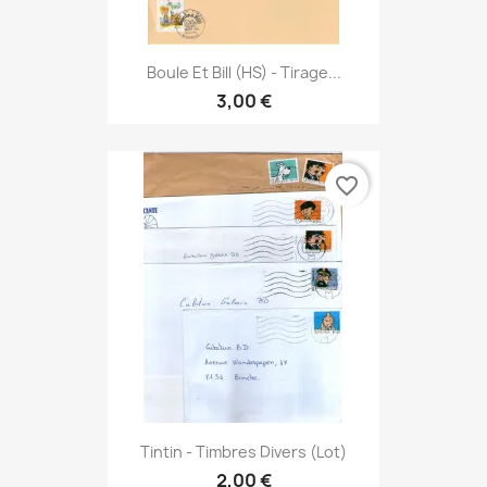
Boule Et Bill (HS) - Tirage...
3,00 €
favorite_border
Tintin - Timbres Divers (lot)
2,00 €