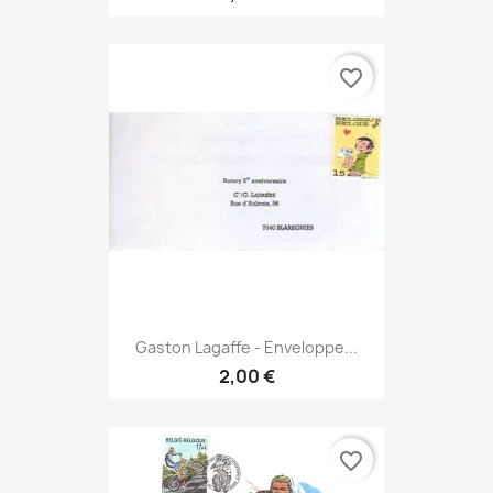
favorite_border
Gaston Lagaffe - Enveloppe...
2,00 €
favorite_border