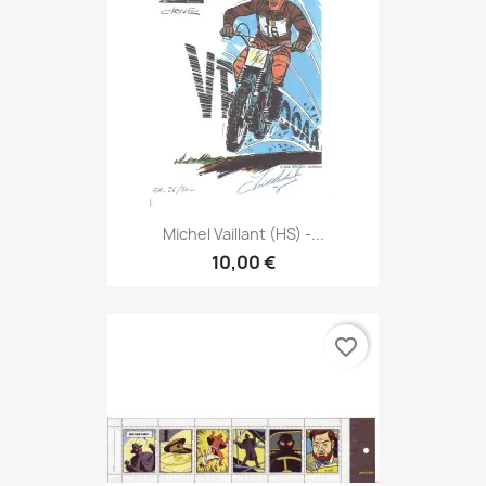
Michel Vaillant (HS) -...
10,00 €
favorite_border