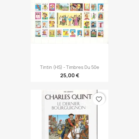
Tintin (HS) - Timbres Du 50e
25,00 €
favorite_border