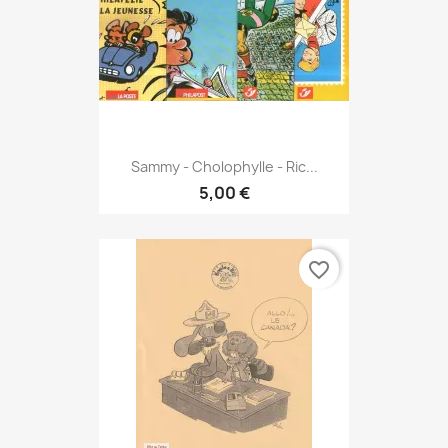
Sammy - Cholophylle - Ric...
5,00 €
favorite_border