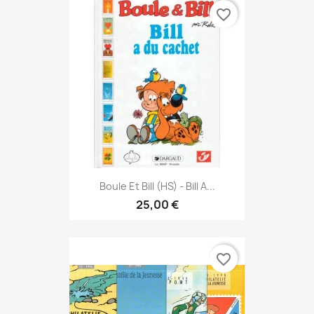
favorite_border
Boule Et Bill (HS) - Bill A...
25,00 €
favorite_border