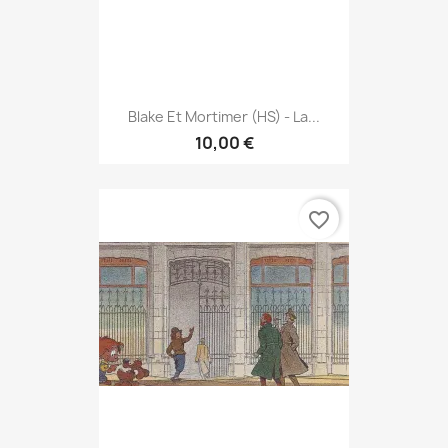
Blake Et Mortimer (HS) - La...
10,00 €
favorite_border