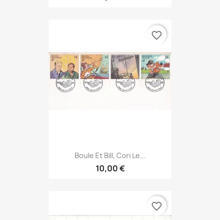
favorite_border
Boule Et Bill, Cori Le...
10,00 €
favorite_border