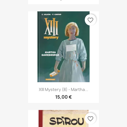
favorite_border
XIII Mystery (8) - Martha...
15,00 €
favorite_border