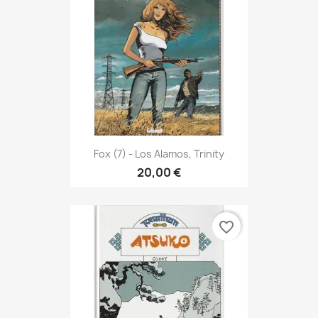
Fox (7) - Los Alamos, Trinity
20,00 €
favorite_border