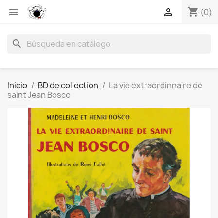
shopping_cart


(0)
search
Inicio
BD de collection
La vie extraordinnaire de
saint Jean Bosco