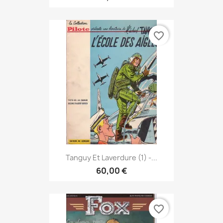
favorite_border
Tanguy Et Laverdure (1) -...
60,00 €
favorite_border