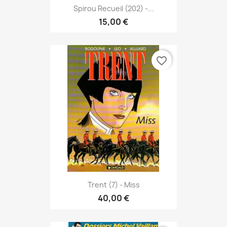
Spirou Recueil (202) -...
15,00 €
favorite_border
Trent (7) - Miss
40,00 €