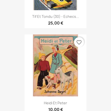
Tif Et Tondu (30) - Echecs...
25,00 €
favorite_border
Heidi Et Peter
10,00 €