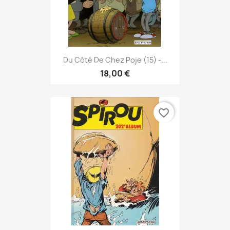
Du Côté De Chez Poje (15) -...
18,00 €
favorite_border