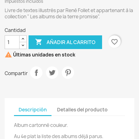
Impuestos incluidos
Livre de textes illustrés par René Follet et appartenant à la
collection " Les albums de la terre promise".
Cantidad

favorite_border
AÑADIR AL CARRITO

Últimas unidades en stock
Compartir
Descripción
Detalles del producto
Album cartonné couleur.
Au 4e plat la liste des albums déjà parus.