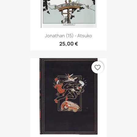
Jonathan (15) - Atsuko
25,00 €
favorite_border