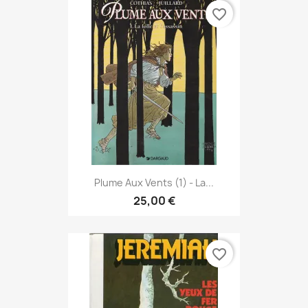
favorite_border
Plume Aux Vents (1) - La...
25,00 €
favorite_border