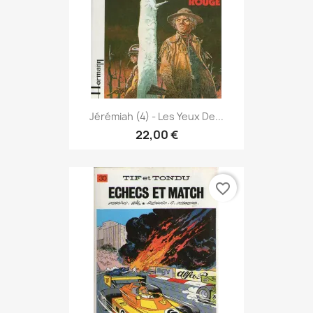
Jérémiah (4) - Les Yeux De...
22,00 €
favorite_border