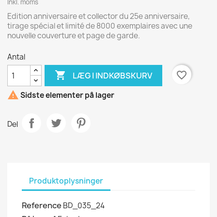
Inkl. moms
Edition anniversaire et collector du 25e anniversaire,
tirage spécial et limité de 8000 exemplaires avec une
nouvelle couverture et page de garde.
Antal

favorite_border
LÆG I INDKØBSKURV

Sidste elementer på lager
Del
Produktoplysninger
Reference
BD_035_24