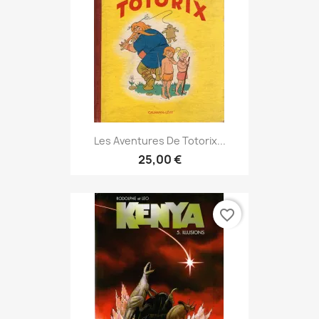
Les Aventures De Totorix...
25,00 €
favorite_border