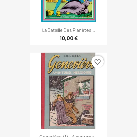
La Bataille Des Planètes...
10,00 €
favorite_border
Geneviève (1) - Aventures...