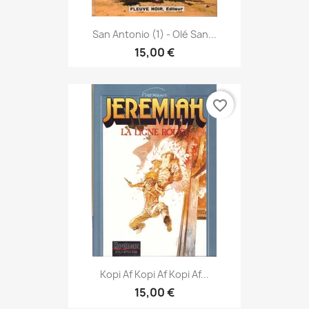
San Antonio (1) - Olé San...
15,00 €
favorite_border
Kopi Af Kopi Af Kopi Af...
15,00 €