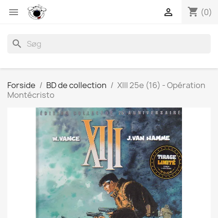
shopping_cart


(0)
search
Forside
BD de collection
XIII 25e (16) - Opération
Montécristo