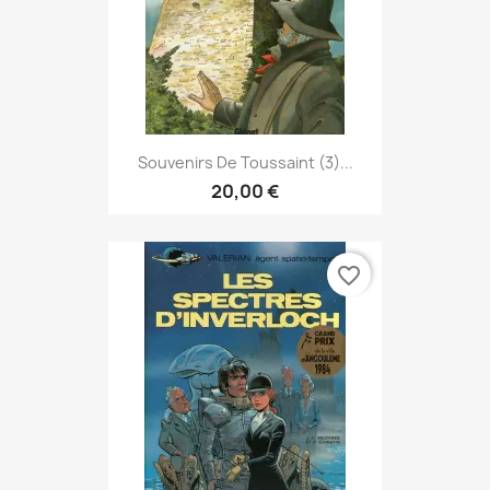
Souvenirs De Toussaint (3)...
20,00 €
favorite_border