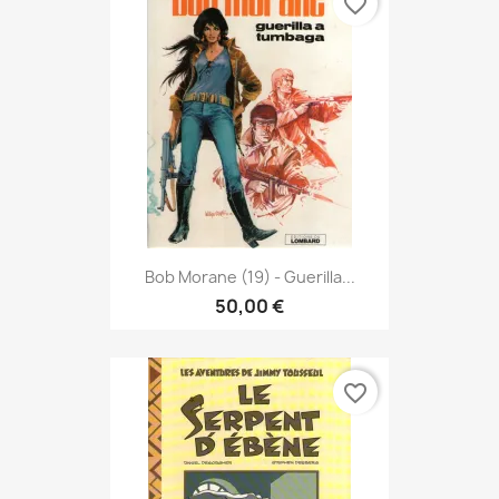
favorite_border
Bob Morane (19) - Guerilla...
50,00 €
favorite_border