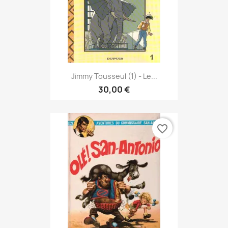
Jimmy Tousseul (1) - Le...
30,00 €
favorite_border