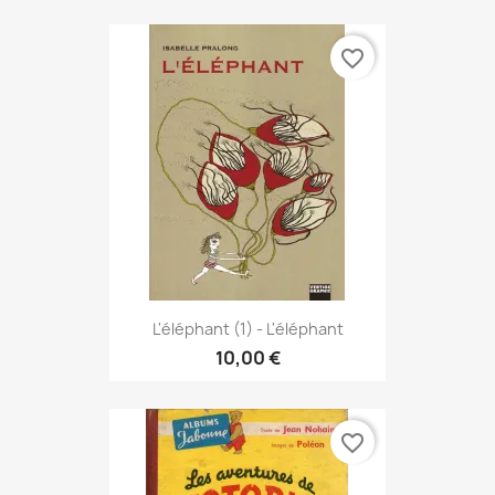
favorite_border
L'éléphant (1) - L'éléphant
10,00 €
favorite_border