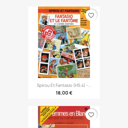
favorite_border
Spirou Et Fantasio (HS.4) -...
18,00 €
favorite_border