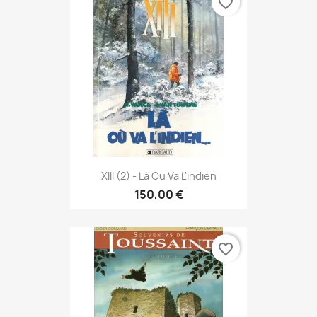
favorite_border
XIII (2) - Là Ou Va L'indien
150,00 €
favorite_border