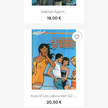
Valérian Agent...
18,00 €
favorite_border
Kopi Af Les Labourdet (4) -...
20,00 €